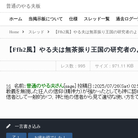
普通のやる夫板
ホーム
当掲示板について
仕様
スレッド一覧
過去ログ一
Home
スレッド
【Ffh2風】やる夫は無茶振り王国の研究者のよう
【Ffh2風】やる夫は無茶振り王国の研究者のよ
レス数：995
サイズ：971.11 KiB
16
名前：
普通のやる夫さん
[
sage
] 投稿日：
2025/07/26(Sat) 02:
教義を無視した狂人の信仰（精神力）が強かったとしても神に認
信者として一般的かつ、神と他の信者から見て適切な使い方を
一言書き込み
乙！
お疲れ様でした！