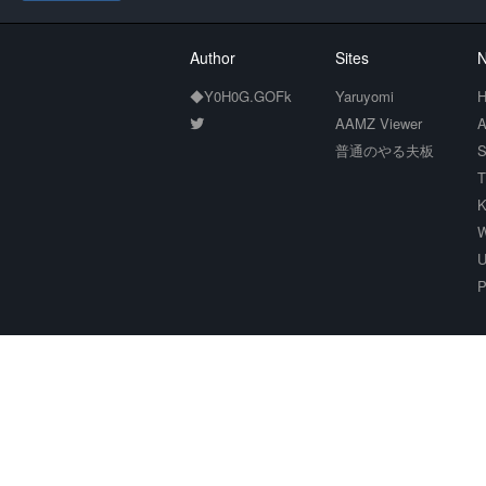
Author
Sites
N
◆Y0H0G.GOFk
Yaruyomi
H
AAMZ Viewer
A
普通のやる夫板
S
T
K
W
U
P