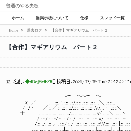
普通のやる夫板
ホーム
当掲示板について
仕様
スレッド一覧
Home
過去ログ
【合作】マギアリウム パート２
【合作】マギアリウム パート２
32
名前：
◆4DcjBzfbZ6
[
] 投稿日：
2025/07/08(Tue) 22:12:42 ID
''"~￣~"''^''"~￣~"'' f´
X ／ ....::::::／.::.::.::.::/.::.::::.::.::.::.::.::.::
/ /丶 ／.::.:／.::.::.::.:.::.:/.::.::.::.::.::.::.::.::.V
十＋ . ::.::.:.::.::.::.:::.::.::.::.:/.::.::.::.::.::.::.
| /.::.::./.::.::.::/.::.::.: /.::.:/.::.::.::.::.::.::.::.:
/.::.::./.::.::.:./.::.::.::./.::.:/.::.::.::.::.::.::.::.::.::
.::.::.::.::.::.::.:.::.::.::.::.:::|.::::::|.:::.::.::.::.:::.:::.::.::