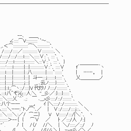
────────────────────────
 --､ ＿＿
::::::｀`～､、
＼::::::::::::::`、
::::::∨:::::::::::::､＼
＼::::::∨::`、::::`、丶
:::::::::＼:::∨::`、::::`、 }
|::::::::::::::::∨::`、:::::∨ f´￣￣￣￣｀ヽ
:::::::::::::|:::::::`::::::::′ | ……。 |
|::::| 斗―::::j:::::::::l:::::::`、 乂＿＿＿＿ノ
:| _,,.､云ノ::::::::}:::::::::`、
代炒ﾉ ﾉ:::::/::::::::::::`、
彡:／::}:::::}:::::::`、
､__,x彡:::::/:::/::::::::::`、
|＼:::::/::/::::::::::::::..＼
⌒'､／ | ∨::/:::::::/:::::j:::､ ＼
:::＼::／/ ⌒二｝ V V::::::::/::::/|＼:`、 ヽ
:::::::＞--｛ { ⌒∨ ／ ﾄ ／::::/人 ﾉ::|
 ﾉ { /〈/ //＼ | ＼/::::::／:::/ ﾉ
＼ /{ ＼__ノ //{//i ＼.| ｰ-=彡／＼／