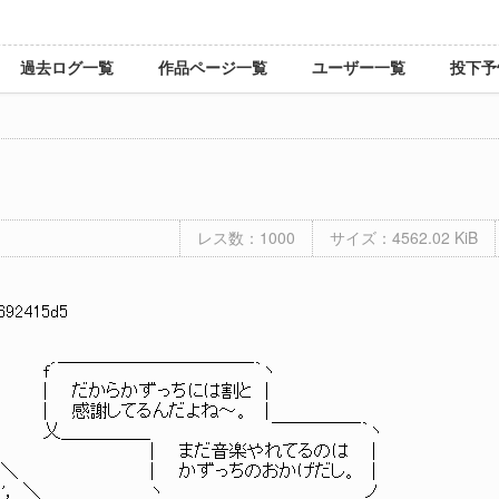
過去ログ一覧
作品ページ一覧
ユーザー一覧
投下予
レス数：1000
サイズ：4562.02 KiB
:692415d5
￣￣￣￣￣￣￣￣￣￣￣｀ヽ
.＼.::.::.::.... | だからかずっちには割と |
/.::.＼.::.::.::＼ | 感謝してるんだよね～。 |
:::.::.::.V/.::.::.:＼.::.::.::丶 乂＿＿＿＿＿ ￣￣￣￣￣｀ヽ
:.:V/.::.::.::.::.::.::.::.::::.:. | まだ音楽やれてるのは |
.::V/.:::..::.::.:. |.::.::.::.: ＼ | かずっちのおかげだし。 |
|.::::|.::.::.::|.::.:::.|.::.::.::.::.'， ＼ ヽ＿＿＿＿＿＿＿＿＿＿＿_ノ