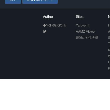
Author
Sites
N
◆Y0H0G.GOFk
Yaruyomi
H
AAMZ Viewer
A
普通のやる夫板
S
T
K
W
U
P