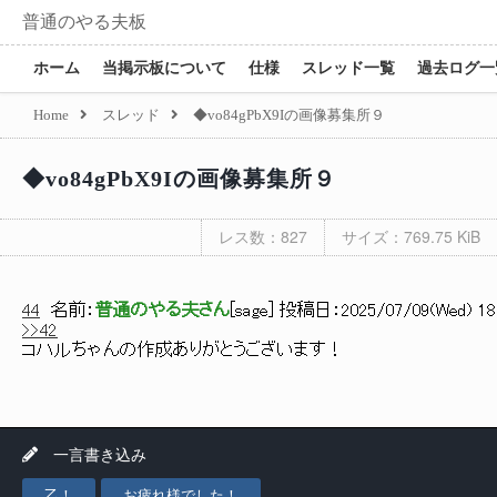
普通のやる夫板
ホーム
当掲示板について
仕様
スレッド一覧
過去ログ一
Home
スレッド
◆vo84gPbX9Iの画像募集所９
◆vo84gPbX9Iの画像募集所９
レス数：827
サイズ：769.75 KiB
44
名前：
普通のやる夫さん
[
sage
] 投稿日：
2025/07/09(Wed) 18:
>>42
コハルちゃんの作成ありがとうございます！
一言書き込み
乙！
お疲れ様でした！