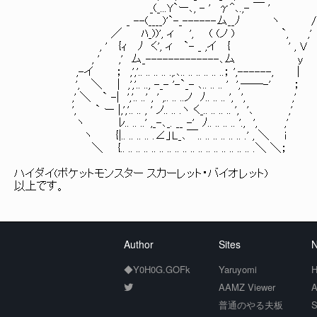
_(_...Y`ー､, - ' γ^､.,- ￣ ' , 
_ --(____)'`-_------ム__ﾉ ヽ /
／ ﾊ_))', ィ ', ( (ノ ) `, ,'
, ' {ｨ ﾉ く', ィ `- _ ,イ { ' , V
, ' ,' ム_-------------､ム y
,-イ ； ,','.. .. .. .. .,.､.. .. .. .. .. ..； ',------, |
', ＼ | ,','.. .., -_- '-`_- ､.. .. .. ' ',――-' ；
,' ＼ ` -| ','.. ..' , ' ,.. .. ..ノ ﾉ.. .. .. ', ', ,'
', ` ー |,','.. .. , ' ノ.. .. .ヽ く_.. .. .. .. ', '､ ,'
ヽ ﾚ.. .. ..' ,_-､_. __ -' ﾉ.. .. .. .. '., ', ,'
ヽ {|.. .. .. .. .∠」L_､￣.. .. .. .. .. .. .' , ＼ i
＼ {.. .. .. .. .. .. .. .. .. .. .. .. .. .. .. .. .. .＼ ＼；
ハイダイ(ポケットモンスター スカーレット・バイオレット)
以上です。
Author
Sites
N
◆Y0H0G.GOFk
Yaruyomi
H
AAMZ Viewer
A
普通のやる夫板
S