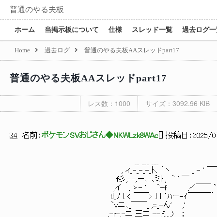
普通のやる夫板
ホーム
当掲示板について
仕様
スレッド一覧
過去ログ一
Home
過去ログ
普通のやる夫板AAスレッドpart17
普通のやる夫板AAスレッドpart17
レス数：1000
サイズ：3092.96 KiB
34
名前：
ポケモンSVおじさん◆NKWLzk8WAc
[
] 投稿日：
2025/0
__ ___ ___
, ィ_-_-_-_ﾄ､ ｀ヽ _ - ' ￣￣
f彡,--,ー､-､ミト, ` ' ￣
,イ , ゝ- ' `-f ,イ￣￣ `～､_
f}_ﾉ { < ￣￣> } { `ﾊー-ｲ￣￣￣｀ ヽ､
`vニ､_￣￣_ ,=_-ん' ,' >
,-r-,-ニ_三ニ_--,f.....) ； ,