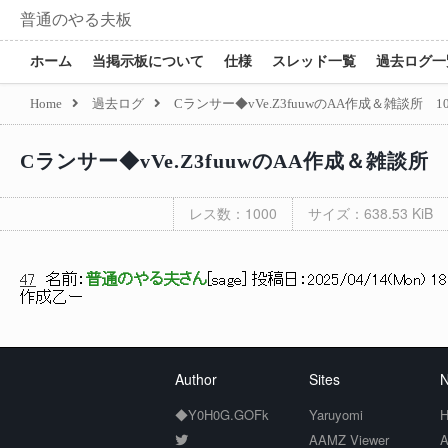
普通のやる夫板
ホーム
当掲示板について
仕様
スレッド一覧
過去ログ一
Home
過去ログ
Cランサー◆vVe.Z3fuuwのAA作成＆雑談所 
Cランサー◆vVe.Z3fuuwのAA作成＆雑談所
レス数：1000
サイズ：638.53 KiB
47
名前：
普通のやる夫さん
[
sage
] 投稿日：
2025/04/14(Mon) 18:
作成乙ー
Author
Sites
N
◆Y0H0G.GOFk
Yaruyomi
H
AAMZ Viewer
A