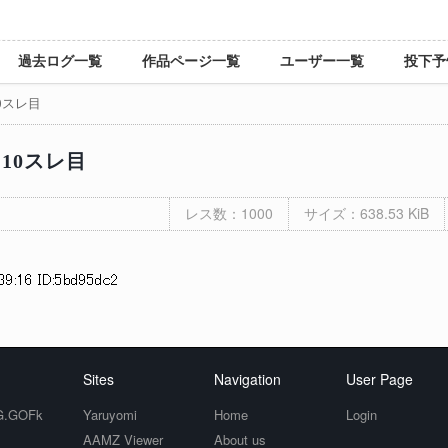
過去ログ一覧
作品ページ一覧
ユーザー一覧
投下予
10スレ目
 10スレ目
レス数：1000
サイズ：638.53 KiB
39:16 ID:5bd95dc2
Sites
Navigation
User Page
.GOFk
Yaruyomi
Home
Login
AAMZ Viewer
About us