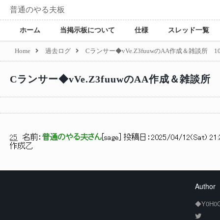
普通のやる夫板
ホーム
当掲示板について
仕様
スレッド一覧
Home
過去ログ
Cランサー◆vVe.Z3fuuwのAA作成＆雑談所 
Cランサー◆vVe.Z3fuuwのAA作成＆雑談所
25
名前：
普通のやる夫さん
[
sage
] 投稿日：
2025/04/12(Sat) 21:
作成乙
Author
◆Y0H0G