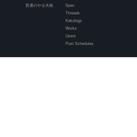
普通のやる夫板
Spec
Threads
Kakologs
Works
Users
Post Schedules