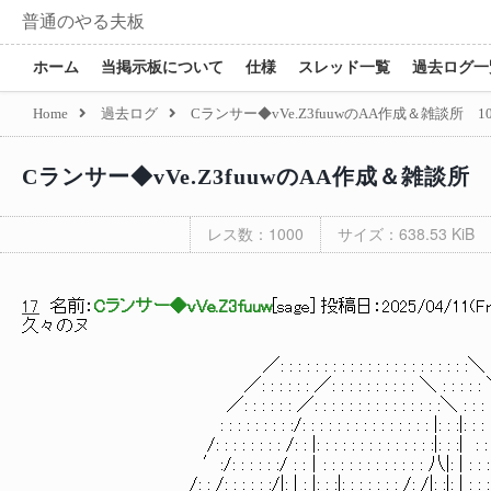
普通のやる夫板
ホーム
当掲示板について
仕様
スレッド一覧
過去ログ一
Home
過去ログ
Cランサー◆vVe.Z3fuuwのAA作成＆雑談所 
Cランサー◆vVe.Z3fuuwのAA作成＆雑談所
レス数：1000
サイズ：638.53 KiB
17
名前：
Cランサー◆vVe.Z3fuuw
[
sage
] 投稿日：
2025/04/11(Fri
久々のヌ
／: : : : : : : : : : : : : : : : : : : : : :＼
／: : : : : : ／: : : : : : : : : : ＼ : : : : 
／: : : : : : ／: : : : : : : : : : : : : : :＼ : : : : : 
: : : : : : : : :/: : : : : : : : : : : : : : : |: : :|: : : 
/: : : : : : : : /: : |: : : : : : : : : : : : : :|: : :| : 
′:/: : : : : :/ : :｜: : : : : : : : : : : : 八|: | : : : : 
/: : /: : : : : :/|: | : |: : :|: : : : : : : /: /|: :|: | : : 