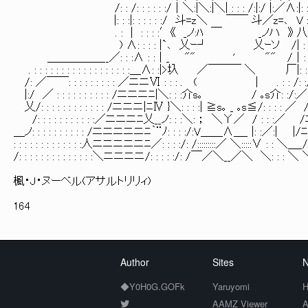
/: : /: : : : : :/｜＼:|＼:|＼| : : : /:|:/ |:／∧:|: : 
|: : :|: : : : : :/ 斗=z＼ ￣￣ 斗／z=､ V : :
. : ｜ : : : :′《 _ノ:ﾊ ￣ _ノハ 》 八: : :
) ∧: : : : |`､ 乂ｰ┘ 乂ｰソ /| : : : 
＿＿＿＿＿__／: : :∧ : :｜_ "" ' "" /｜: 
. : : : : : : : : : : : : : : : : : :＿∧: :|>圦 ／￣￣￣ ＼ 厂|: : 
/: ／￣￣: : : : : : : : : ／ニニⅥ : : : . ( | . : : /: 
|:/ ／ : : : : : : : : : : /ニニニﾆ|＼: : :介s｡ / ｡s介: :/:／|ニ
乂/: : : : : : : : : : : : /ニニニ|ﾆⅣ }＼: : : :| ≧s｡ _ ｡s≦/: : :
/: : : : : : : : : : :／ニニニﾆ乂__ノ: : :＼: ； ＼Υ／ / : : :
＿ノ: : : : : : : : : : /ニニニニニﾆ｀¨ﾉ: : : :/:V＿＿∧＿_ |: :／:
: : : : : : : : : : : : :人ニニニニニﾆ／: : : :/: /:::::::::／ ＼:::::∨ : :
/: : : : : : : : : : : : : :＼ニニニニ/: : : : :/: /￣／＼__／＼ ＼: : : ＼ ＼
楓・J・ヌーベル(アサルトリリィ)
164
Author
Sites
N
◆Y0H0G.GOFk
Yaruyomi
H
AAMZ Viewer
A