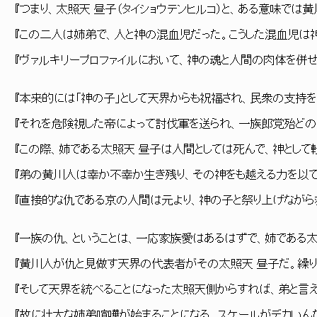
『つまり、太照天 昼子（タイショウテンヒルコ）と、ある意味では
『この二人は姉弟で、人と神の混血児だった。こうした混血児は
『ヴァルキリープロファイルにおいて、神の魂と人間の肉体を併せ
『本来的には「神の子」として天界からも祝福され、民衆の支持
『それを危険視した帝によって討伐軍を送られ、一族郎党殆どの
『この際、姉である太照天 昼子は人間としては死んで、神として
『弟の黄川人は幸か不幸か生き残り、その神をも越える力を以
『直接的な仇である京の人間は元より、神の子と祭り上げなが
『一族の仇、ということは、一応家族愛はあるはずで、姉である
『黄川人が仇と見做す天界の代表者がその太照天 昼子だ。繰
『そして天界を統べることになった太照天側からすれば、弟と言
『故に壮大な姉弟喧嘩が始まることになる。スケールがデカいん