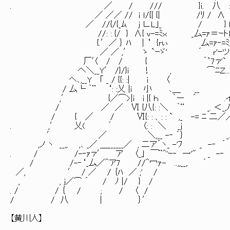
. ／ / /// }ｉ. 八 :
／ ／／ // ｉ ｌ/{| {| /ﾘ / ∧
／ //{/{_ﾑ ｊ ∟L｣_ / } 
//: : {/ } ∧{ v-=ﾐｘ _厶=ｧ＝ｰトl
{.′／ ｝ ﾊ | ‘ {rぃ 厶=ｧ‐=ﾐ｣_刈 :
／ ／ ,′ ゝ `ｰゞ' ´ r'ｰツ'^ } / 
厂ﾞ〈 / / { ｀`7ァ'` //} Ⅳ 
へ＼__Y′ /}/}i ！ , ⌒ﾆＺ.....／ ′
ヘ､,__Y ｢ _ / {{: :| ｉ 〈 /
/ 厶└ ｀¨ ‘: :乂 |ｉ 小 ､＿ __ / ,
,′ {／⌒>|i i |{ ｈ ｀ー ´ .
/ ／ ／ Ⅵ {八{: :＼ ｀¨ _. ＜_,ﾉ^
/ { ／ / Ⅵ{: : 、: : ` ,_ -= ﾆ 二／／
. ,′ 乂( ´ 〈: : ＼ _j ∨
′ ／ ＼,__ -‐ ´｝ _. ┴ ´
,ノ ヽ __,, ,､ _／ ＿______／ , 二ア´ヽ_ -'ﾌ _ -‐ ´ _
. / /-‐ｧァ′ ア 〈_｣ ￣¨^'ｰ‐ 一'" _
/ /-‐‘_厶／＾ア7 //＾冖ｧ- ..,,__
／, ′ / ／ / ｛ﾊ ／ ;' 
, , j／⌒ ´ / ﾉ |/ } 
. / / ｛ / ; / 〈 / 
/ / 八 ｜ ｝′ ／
【黄川人】