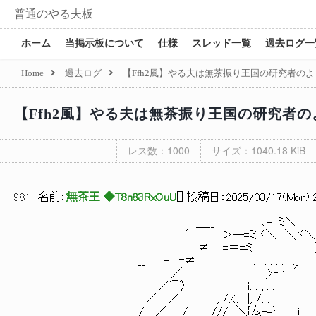
普通のやる夫板
ホーム
当掲示板について
仕様
スレッド一覧
過去ログ一
Home
過去ログ
【Ffh2風】やる夫は無茶振り王国の研究者のよう
【Ffh2風】やる夫は無茶振り王国の研究者のよ
レス数：1000
サイズ：1040.18 KiB
981
名前：
無茶王 ◆T8n83RxOuU
[
] 投稿日：
2025/03/17(Mon) 2
＿__ ￣｀ ､-=ミ＼ j
´ ＞─=ミヾ＼ ＼ヾ＼ ,
,≠ -=＝=ミ ）厶-=
__ -‐ =≠ . . . . . . . ._ 
／ . . .,>‐ ' 
／⌒〉 ｉ. . , . 
／ ／ , /,<: : |, /: : ｉ i
. / ／ / /// ＼{厶-=} |i