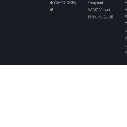
◆Y0H0G.GOFk
Yaruyomi
H
AAMZ Viewer
A
普通のやる夫板
S
T
K
W
U
P