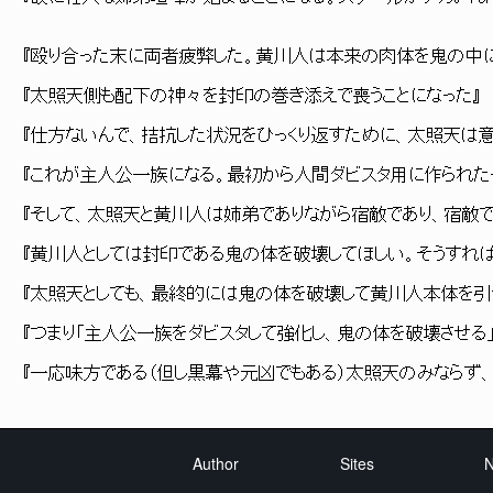
『殴り合った末に両者疲弊した。黄川人は本来の肉体を鬼の中に
『太照天側も配下の神々を封印の巻き添えで喪うことになった』
『仕方ないんで、拮抗した状況をひっくり返すために、太照天は
『これが主人公一族になる。最初から人間ダビスタ用に作られた
『そして、太照天と黄川人は姉弟でありながら宿敵であり、宿敵
『黄川人としては封印である鬼の体を破壊してほしい。そうすれ
『太照天としても、最終的には鬼の体を破壊して黄川人本体を引
『つまり「主人公一族をダビスタして強化し、鬼の体を破壊させる
『一応味方である（但し黒幕や元凶でもある）太照天のみならず
Author
Sites
N