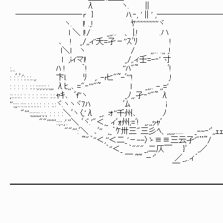
λ ヽ. ||
────────‐r } ﾊ.‐, ' || ' ,───────
ヽ. l! .,! ﾔ'''''''''''''''ヾ
l ＼ l!/ _,,... 、 |.! .ハ
､ ! _/,,ィ'夭=孑－''ｽﾞﾘ !
l＼l ヽ / ,,... .,, ,!
l ,iィマl! _/,.ィ壬=-‐' 寸
:... ﾊ ! ｀! ''ﾊ"~ ﾞ!
: :ﾞ:ﾞ:':.:.:..,. 卞l. ﾘ ,. -rヒ"~-ﾞ'''! ,!
: : : : : :.:.:;:;:;:,:,,, λﾋ,,､ ="‐'''"~ l _,,.. -,,='
;:.:.:.: : : : : :.:.: :.:.ｬｷ､ ﾞf''ヽ _ﾉ,,.孑‐''"~ λ
'':;;:.::::.:.:.:.:.: : : :.:ヾ.ヽヽヾ7ﾊ ﾞﾑ i
"''':;;;;;;,:,:, : : : :＼ﾞヽ〈,'λ _,. ォ''千州､ ﾉ
""''''''::;:.;'.''＼ ﾞヾ.'"＜,_ ィﾞｫ州;=ﾞ! ,,.,,ｯｬﾞ
""''':ﾞ＼ ､ﾞ'' ,_｀ｹ卅三"三彡ﾍ、,,,,,...... _--‐'ﾞ,,
~"｀''＜,''＜二_'－--〉ゝ≡≡三云孑'"¨~/
｀''＜_ ｀"""_,二仄￣ }ﾞ ,／
￣ ~~ －'ﾞ ／_,..ィ´
￣
━━━━━━━━━━━━━━━━━━━━━━━━━━