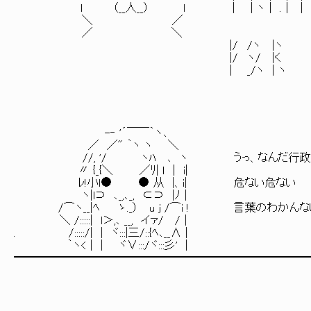
l （__人__） ｌ | | ヽ | .│ | | | 
＼ ／
／ ＼
|/ /ヽ |ヽ |/ |ヽ |ﾞヽ|ヽ . 
|/ ヽ/ |く |/ |く |ﾞヽ| l
| _/ヽ | ヽ | | ヽ | 
-‐ '´￣￣｀ヽ､
／ ／" ｀ヽ ヽ ＼
//, '/ ヽﾊ ､ ヽ うっ、なんだ行政官
〃 {_{＼ ／ﾘ| ｌ │ i|
ﾚ!小ｌ● ● 从 |、i| 危ない危ない
ヽ|l⊃ ､_,､_, ⊂⊃ |ﾉ│
/⌒ヽ__|ﾍ ゝ._） u j /⌒i ! 言葉のわかんな
＼ /:::::| l＞,､ __, イァ/ /│
. /:::::/| | ヾ:::|三/::{ﾍ､__∧ |
｀ヽ< | | ヾ∨:::/ヾ:::彡' |
━━━━━━━━━━━━━━━━━━━━━━━━━━