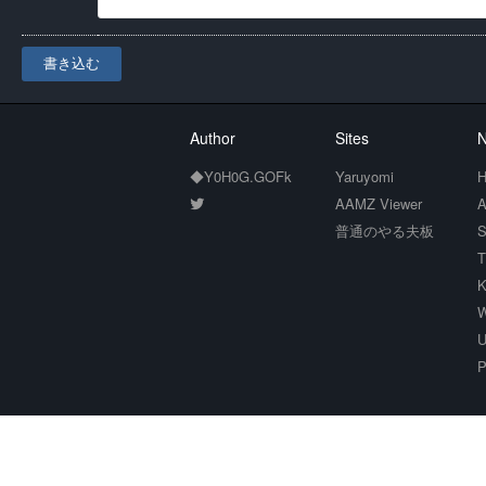
書き込む
Author
Sites
N
◆Y0H0G.GOFk
Yaruyomi
H
AAMZ Viewer
A
普通のやる夫板
S
T
K
W
U
P