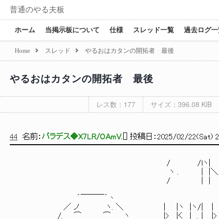
普通のやる夫板
ホーム
当掲示板について
仕様
スレッド一覧
過去ログ一
Home
スレッド
やるおはカタンの開拓者 最後
やるおはカタンの開拓者 最後
レス数：177
サイズ：396.08 KiB
44
名前：
パラデス◆X7LR/OAmV.
[
] 投稿日：
2025/02/22(Sat) 2
━━━━━━━━━━━━━━━━━━━━━━━━━━
/ /lヽ| | | / |ﾞヽヽ| /
ヽ . | |＼| | ヽ . |ﾞヽ |ヽ
/ | | | | / | | _/ヽ
´￣￣￣｀丶
／ ノ ヽ. ＼ | |ヽ |ヽ/| | |ﾞヽ|ヽ |
/. ⌒ ⌒ ヽ |> |く | .│ |> |ﾞヽ|く 