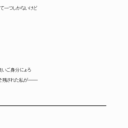
所なんて一つしかないけど
いご身分にょろ
残された私が――
━━━━━━━━━━━━━━━━━━━━━━━━