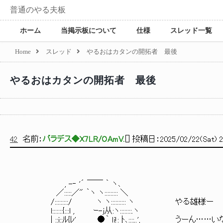
普通のやる夫板
ホーム
当掲示板について
仕様
スレッド一覧
Home
スレッド
やるおはカタンの開拓者 最後
やるおはカタンの開拓者 最後
42
名前：
パラデス◆X7LR/OAmV.
[
] 投稿日：
2025/02/22(Sat) 2
━━━━━━━━━━━━━━━━━━━━━━━━━━
, -‐ '´ ￣￣ ｀ ヽ､
／:::::／" ｀ヽ ヽ::::::::: ＼
/:::::::::/ ヽ ヽ:::::::::: ヽ やる雄様ー
l:::::::{:::l , ｰ-j从:ヽ::::::::.ヽ
| ::i::ﾙ{ﾚ' ●｀ ｌi!: ﾄ､::::..', うーん……