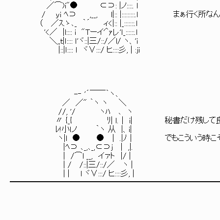
／⌒)i"● ⊂⊃: |ノ::::. ｌ
/ ｙi ﾍ⊃ ,__, l|:: |:::::::::.ｌ まぁ行く
（ ／ｽ.ゝ､_ ｀´ ィ<|:: |_:::::::.ｌ
'<／ |l:::: i "Tーイ'＾ｧレ'ｌ_::::::.ｌ
＼,,ｔ|ｌ:::: ｌ'ヾ::|三/::/／l/ ヽ、'i
|::|ｌ:::: l ヾ∨:::/ ヒ::::彡, | :ji
-‐ '´￣￣｀ヽ､
／ ／" ｀ヽ ヽ ＼
//, '/ ヽﾊ ､ ヽ
〃 {_{ ﾘ| ｌ.│ i| 秘書だけ残して良
ﾚ!小ｌノ ｀ヽ 从 |、i|
ヽ|l ● ● | .|ﾉ│ でもこういう時こそ
|ﾍ⊃ ､_,､_,⊂⊃j | ,|.
| /⌒l __, イァト |/ |
| / /::|三/::/／ ヽ |
| | l ヾ∨:::/ ヒ::::彡, |
━━━━━━━━━━━━━━━━━━━━━━━━━━