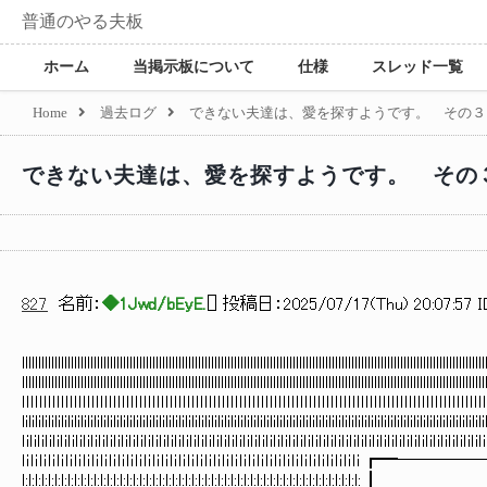
普通のやる夫板
ホーム
当掲示板について
仕様
スレッド一覧
Home
過去ログ
できない夫達は、愛を探すようです。 その３
できない夫達は、愛を探すようです。 その
827
名前：
◆1Jwd/bEyE.
[
] 投稿日：
2025/07/17(Thu) 20:07:57 I
llllllllllllllllllllllllllllllllllllllllllllllllllllllllllllllllllllllllllllllllllllllllllllllllllllllllllllllllllllllllllllllllllllllllllllll
llllllllllllllllllllllllllllllllllllllllllllllllllllllllllllllllllllllllllllllllllllllllllllllllllllllllllllllllllllllllllllllllllllllllllllll
ｌｌｌｌｌｌｌｌｌｌｌｌｌｌｌｌｌｌｌｌｌｌｌｌｌｌｌｌｌｌｌｌｌｌｌｌｌｌｌｌｌｌｌｌｌｌｌｌｌｌｌｌｌｌｌｌｌｌｌｌｌｌｌｌｌｌｌｌｌｌｌｌｌｌｌｌｌｌｌｌｌｌｌｌｌｌｌｌｌｌｌｌｌｌｌｌｌｌｌｌｌｌｌｌｌｌｌ
lilililililililililililililililililililililililililililililililililililililililililililililililililililililililililililililililililililililili
ｌiｌiｌiｌiｌiｌiｌiｌiｌiｌiｌiｌiｌiｌiｌiｌiｌiｌiｌiｌiｌiｌiｌiｌiｌiｌiｌiｌiｌiｌiｌiｌiｌiｌiｌiｌiｌiｌiｌiｌiｌiｌiｌiｌiｌiｌiｌiｌiｌiｌiｌiｌiｌiｌiｌiｌiｌiｌiｌiｌiｌi
ｌｉｌｉｌｉｌｉｌｉｌｉｌｉｌｉｌｉｌｉｌｉｌｉｌｉｌｉｌｉｌｉｌｉｌｉｌｉｌｉｌｉｌｉｌｉｌｉｌｉｌｉｌｉｌｉｌｉｌｉｌｉｌｉｌｉｌｉｌｉｌｉｌｉｌｉｌｉ ┏━───────━
l:l:l:l:l:l:l:l:l:l:l:l:l:l:l:l:l:l:l:l:l:l:l:l:l:l:l:l:l:l:l:l:l:l:l:l:l:l:l:l:l:l:l:l:l:l:l:l:l:l:l:l: ┃ ┃ l:l: