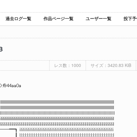
過去ログ一覧
作品ページ一覧
ユーザー一覧
投下予
３
レス数：1000
サイズ：3420.83 KiB
D:f944aa0a
lllllllllllllllllllllllllllllllllllllllllllllllllllllllllllllllllllllllllllllllllllllllllllllllllllllllllllllllllllllllllllll
lllllllllllllllllllllllllllllllllllllllllllllllllllllllllllllllllllllllllllllllllllllllllllllllllllllllllllllllllllllllllllll
ｌｌｌｌｌｌｌｌｌｌｌｌｌｌｌｌｌｌｌｌｌｌｌｌｌｌｌｌｌｌｌｌｌｌｌｌｌｌｌｌｌｌｌｌｌｌｌｌｌｌｌｌｌｌｌｌｌｌｌｌｌｌｌｌｌｌｌｌｌｌｌｌｌｌｌｌｌｌｌｌｌｌｌｌｌｌｌｌｌｌｌｌｌｌ
lilililililililililililililililililililililililililililililililililililililililililililililililililililililililililililililil
ｌiｌiｌiｌiｌiｌiｌiｌiｌiｌiｌiｌiｌiｌiｌiｌiｌiｌiｌiｌiｌiｌiｌiｌiｌiｌiｌiｌiｌiｌiｌiｌiｌiｌiｌiｌiｌiｌiｌiｌiｌiｌiｌiｌiｌiｌiｌiｌiｌiｌiｌiｌiｌiｌ
┓ ｉｌｉｌｉｌｉｌｉｌｉｌｉｌｉｌｉｌｉｌｉｌｉｌｉｌｉｌｉｌｉｌｉｌｉｌｉｌｉｌｉｌｉｌｉｌｉｌｉｌｉｌｉｌｉｌｉｌｉｌｉｌｉｌｉｌｉｌｉｌｉｌｉｌｉｌｉ
l:l:l:l:l:l:l:l:l:l:l:l:l:l:l:l:l:l:l:l:l:l:l:l:l:l:l:l:l:l:l:l:l:l:l:l:l:l:l:l:l:l:l:l:l:l:l:l:l:l