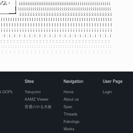
 ｜ i:i:i:i:i:i:i:i:i:i:i:i:i:i:i:i:i:i:i:i:i:i:i:i:i:i:i:i:i:i:i:i:ｉ:ｉ:ｉ:ｉ:ｉ:ｉ:ｉ:ｉ:ｉ:ｉ:ｉ:ｉ:ｉ:ｉ:ｉ:ｉ:ｉ
ｉ:ｉ:ｉ:ｉ:ｉ:ｉ:ｉ:ｉ:ｉ:ｉ:ｉ:ｉ:ｉ:ｉ:ｉ:ｉ:ｉ:ｉ:ｉ:ｉ:ｉ:ｉ:ｉ:ｉ:ｉ:ｉ:ｉ:ｉ:ｉ:ｉ:ｉ:ｉ:ｉ:ｉ:ｉ:ｉ:ｉ:ｉ:ｉ:ｉ:ｉ:ｉ:ｉ
:i::i::i::i::i::i::i::i::i::i::i::i::i::i::i::i::i::i::i::i::i::i::i::i::i::i::i::i::i::i::i::i::i::i::i
 l l l l l l l l l l l l l l l l l l l l l l l l l l l l l l l l l l l l l l l l l l l l l l l
 ｌ ｌ ｌ ｌ ｌ ｌ ｌ ｌ ｌ ｌ ｌ ｌ ｌ ｌ ｌ ｌ ｌ ｌ ｌ ｌ ｌ ｌ ｌ ｌ ｌ ｌ ｌ ｌ ｌ ｌ ｌ ｌ ｌ ｌ ｌ ｌ ｌ ｌ ｌ ｌ ｌ ｌ
 ｉ ｉ ｉ ｉ ｉ ｉ ｉ ｉ ｉ ｉ ｉ ｉ ｉ ｉ ｉ ｉ ｉ ｉ ｉ ｉ ｉ ｉ ｉ ｉ ｉ ｉ ｉ ｉ ｉ ｉ ｉ ｉ ｉ ｉ ｉ ｉ ｉ ｉ ｉ ｉ ｉ ｉ
ｉ : ｉ : ｉ : ｉ : ｉ : ｉ : ｉ : ｉ : ｉ : ｉ : ｉ : ｉ : ｉ : ｉ : ｉ : ｉ : ｉ : ｉ : ｉ : ｉ : ｉ : ｉ : ｉ
 :: :: :: :: :: :: :: :: :: :: :: :: :: :: :: :: :: :: :: :: :: :: :: :: :: :: :: :: :: :: :: :: :: ::
 : : : : : : : : : : : : : : : : : : : : : : : : : : : : : : : : : : : : : : : : : : : : : : :
 : : : : : : : : : : : : : : : : : : : : : : : : : : :
Sites
Navigation
User Page
.GOFk
Yaruyomi
Home
Login
AAMZ Viewer
About us
普通のやる夫板
Spec
Threads
Kakologs
Works