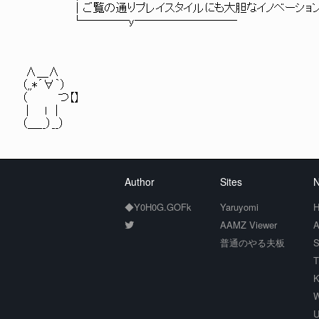
│ご覧の通りプレイスタイルにも大胆なイノベーションを
└────y─────────
∧＿∧
（,,*´∀｀）
（ つ【】
｜ ｌ ｜
（＿__）__）
Author
Sites
N
◆Y0H0G.GOFk
Yaruyomi
H
AAMZ Viewer
A
普通のやる夫板
S
T
K
W
U