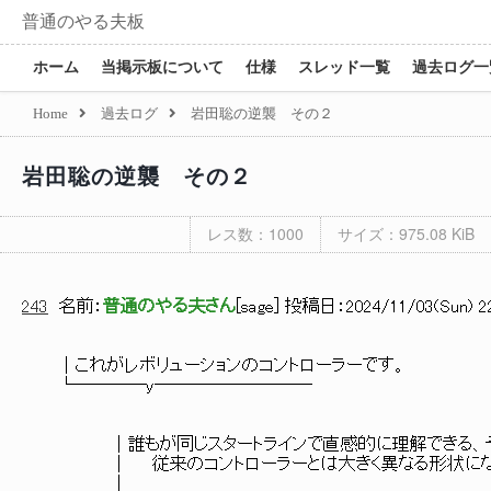
普通のやる夫板
ホーム
当掲示板について
仕様
スレッド一覧
過去ログ一
Home
過去ログ
岩田聡の逆襲 その２
岩田聡の逆襲 その２
レス数：1000
サイズ：975.08 KiB
243
名前：
普通のやる夫さん
[
sage
] 投稿日：
2024/11/03(Sun) 22
│これがレボリューションのコントローラーです。
└────y─────────
│誰もが同じスタートラインで直感的に理解できる、そう
│ 従来のコントローラーとは大きく異なる形状にな
│