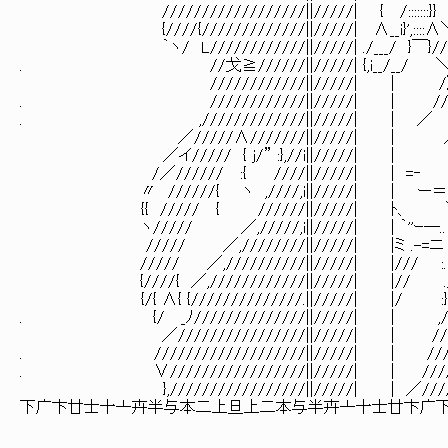
//////////////////||/////| { /::
{////{/////////////||/////| ∧__i}',:
｀ヽ/ L////////////||/////| ./___/ }
. //戈≧//////||/////| {,i__/__/ ＼/
////////////||/////| | /〉//
. ////////////||/////| | //ヽ////
. ,/////////////||/////| | 
／/////∧///////||/////| | ／ }/
／イ///// { j/” :},//i||/////
/／////// :{ ////||/////| | =
〃 //////{ ヽ ,////,i||/////| | ー＝
{{ ///// { //////||/////| ﾄ、 ＼ヽ人_
ヽ///// ／,/////,i||//
///// ／,////////||/////| |ミ .-
///// ／,//////////||
{////{ ／,////////////||/////| |//
{/{ ∧{ {//////////////.||/////| |/ 
. {/ _ﾉ//////////////||/////
／////////////////||/////|
. ///////////////////||////
. ∨/////////////////||/////| | ///
},/////////////////||/////| | ／///
下广卞廿士十亠卉半与本二上旦上二本与半卉亠十士廿卞广