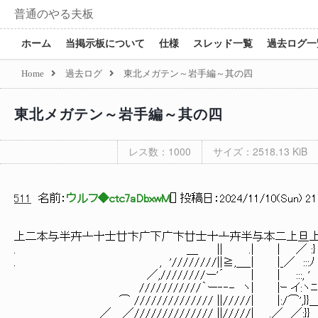
普通のやる夫板
ホーム
当掲示板について
仕様
スレッド一覧
過去ログ一
Home
過去ログ
東北メガテン～岩手編～其の四
東北メガテン～岩手編～其の四
レス数：1000
サイズ：2518.13 KiB
511
名前：
ウルフ◆ctc7aDbxwM
[
] 投稿日：
2024/11/10(Sun) 21:
上二本与半卉亠十士廿卞广下广卞廿士十亠卉半与本二上旦
. ＿ || .| | ／ :}
. , '////////||≧,＿_| |_／ :::ﾉ
／,////////ー'´ | | :::, '
///////////｀ー‐‐- ヽ| |ｰ イ:
⌒ ////////////// ||/////| |:/⌒'
／ ／////////////// ||/////| .／ ／: