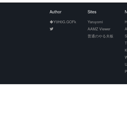
Author
Sites
N
◆Y0H0G.GOFk
Yaruyomi
H
AAMZ Viewer
A
普通のやる夫板
S
T
K
W
U
P