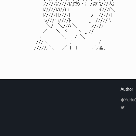
,/////i/////l/,炒ｿヽli i /迩ｿi///人i
l/////l/i//i li ｲ///i＼ 
l/////l l////l ﾉ /////l
V///ヽi////ﾄ、 _ ///// ﾘ 
＼/ ＼//ﾊ ＼ ´ .ｨ////
／ ＼ ヾヽ ヽ _, //
< ＼ / ＼
///＼ / ￣ /
//////＼ ／ i l ／/≧、
Author
◆Y0H0G