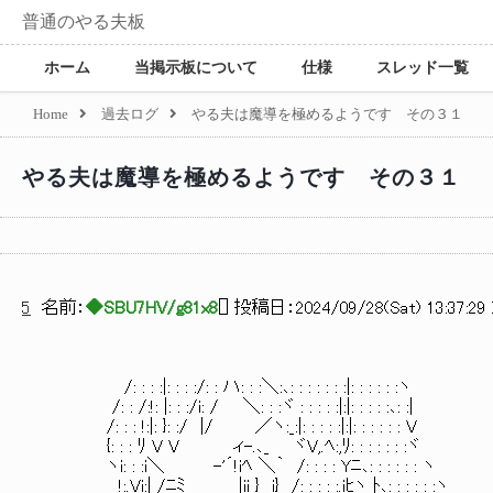
普通のやる夫板
ホーム
当掲示板について
仕様
スレッド一覧
Home
過去ログ
やる夫は魔導を極めるようです その３１
やる夫は魔導を極めるようです その３１
5
名前：
◆SBU7HV/g81x8
[
] 投稿日：
2024/09/28(Sat) 13:37:29
/: : : :|: : : :/: : ハ: : :＼:､: : : : : : :|: : : : : :ヽ
/: : /:!: |: : :/i: / ＼: : :ヾ : : : : :|:|: : : : :､: :|
/: : : !:|: }: :/ |/ ／ヽ:_:|: : : : :|:|: : : : : : V
{: : : ﾘ V V ィ-.､_ ヾV,.ﾍ:,ﾘ: : : : : : :ヾ
ヽi: : :i＼ -'´!iﾍ ＼｀ /: : : : Yﾆ､: : : : : : ヽ
!:.Vi:| /ﾆﾐ |ii } i} /: : : : :.iﾋヽ ﾄ､