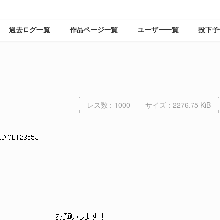
過去ログ一覧
作品ページ一覧
ユーザー一覧
投下予
レス数：1000
サイズ：2276.75 KiB
 ID:0b12355e
: : : : : :ヽ お願いします！