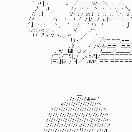
'´ }r:! | |ii} J ／: : : : : : V/ﾉ: :＼: : : : : :＼
,ﾉ: :|｀ J , /:,: : : : : : : |ノ: : : : :
/: : : :| ' |//: : :/: :ｨ: :}: : : : : : : : :_:｀:ヽ: : :i､
/:ｨ: : : :.| <i´￣ヽ､ !: :/: :./ |/: : / !:i
!'´,|: : : : ヽ ヽ ノ |: /:ィ ' |ハ| ! ヽ:.|
/,ｨ: : /ｨ: i:.ヽ､ ｀ V／ ,
!:/ ,ﾘ V. V｀ヽ､__,. イ ／ >､___
「,Lr '´ ,< ／/＝＝＝,.--
_,.|{: : :､ / /V/ﾐノ三三／三三ﾐ
,.-=/へ|ii{|: : :,}､,イ ／ ／ﾐ三三／三三三
/三ﾐ|/三ミ|:_:/ ,X X/ﾐ|:/三三三三三三三
|三ﾐ,|i|ミ| /:::::| ／ /ii/i/|:i三三|三三三三
＿
////////≧==-'
_ ィ//////////////へ
//////////////////////ヽ
////////////////////////;ﾍ
/////////////////////////ﾊヽ
////////////// i/////////// ﾊ
///////////////l从////l l////i ﾘ