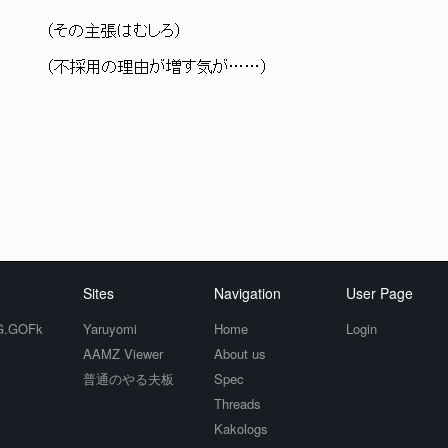
（その主張はむしろ）
（不採用の理由が増す気が……）
Sites
Navigation
User Page
.GOFk
Yaruyomi
Home
Login
AAMZ Viewer
About us
普通のやる夫板
Spec
Threads
Kakologs