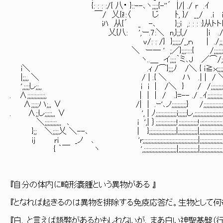
{: : : :/{ 八・ }::--､ヽ;;;;{-''´ |/| ./ r .ｲ }
￣/ 乂{i!:〈 じ ﾄ, }/ __/ .i 
iﾊ 从{´ _ -､ };;i ,: : : :}从トト
乂{八: ',ー.7:＼ n,};;{,/ |i ./（_,,;;;;;;
v/: : /} };;;;;/_,ｎ | ./;;;;;;;;;;;
＼ ー― ' ;／};;;::::{ /;;;;;;;;;;;
ヽ..＿ イ;;;;｀ミ､J ／⌒/;;;;ノ
i＼ .ｨ /⌒};;;ﾉ /＼ { i≧ｘ;;;;;{
|;;,, ＼ / | .{ ＼ ハ .| | 
',;;;;し;;,, i i | /＼ } / /;;;;;;;
. ∧;;;;;;;;;;;;, | | | / .}=-- ./ ..ｲ;;;;;;;;;
∧;;;;;ハ;,, ∨ /| | .ｰ'､ノ;;;;;;;;;;} /;;;;;;;;;;;;;;;;;;;;;;;;
. ∧;;し;;;;;,, ∨ ', | ﾉ;;;;;;;;;;;;;;i;;;;;;し,;;;;;;;;;;;;;;;;;;;;;;;;
＼;;;;;;;;,,, ､ i ',| ｝;;;;;;;;;;;;;;!;;;;;;;;;;;;;!;;;;;;;;;;;;;;;;;;;;;
};; ＼;;;;乂 ＼--､ | };;;;;;;;;;;;;;;;;;|;;;;;;;;;;;;;|;;;;;;;;;;;;;;;;;;;;;;;;;;;;
ij ri _ノ ､ 'r;;;;;;;;;;;;;;;;;;;;;;;;;;;;;;;;;;;;;|;;;;;;;;;;;;;;;;;;;;;;;;;;;
{ ｀￣ ヽ ',;;;;;;;;;;;;;;;;;;;;;;|;;;;;;;;;;;;;|;;;;;;;;;;;;;;;;;;
『自分の体内に畸形嚢腫という異物がある 』
『となれば起きるのは異物を排除する免疫応答だ。生物として何
『白、と言えば語弊があるかもしれないが、まあ白い神聖基盤（行