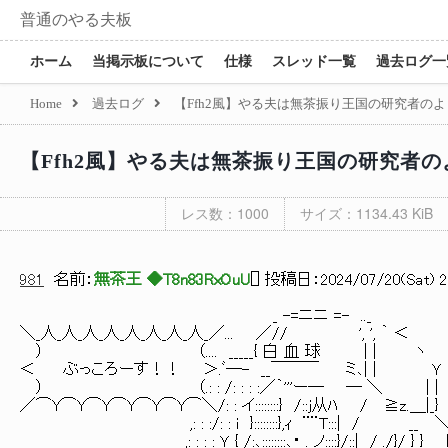
普通のやる夫板
ホーム
当掲示板について
仕様
スレッド一覧
過去ログ一
Home
過去ログ
【Ffh2風】やる夫は無茶振り王国の研究者のよう
【Ffh2風】やる夫は無茶振り王国の研究者のよ
レス数：1000
サイズ：1134.43 KiB
981
名前：
無茶王 ◆T8n83RxOuU
[
] 投稿日：
2024/07/20(Sat) 2
_ -=ニニ =- .._
＼_人_人_人_人_人_人_人_人_／... ／// ', ', ｀ ＜
） （.... _____{ 白 血 球 | | ヽ
＜ ぶっころーす！！ ＞.ﾞ―- __￣￣￣ ミ､| | Ｙ
） （.: : /: : : :／｀'''ー― ― ＼ | |
／⌒Y⌒Y⌒Y⌒Y⌒Y⌒Y⌒＼/: : イ::::::::} /::j从ﾊ / ≧z.＿|_}
,: : :/: : i }::::::::},ｨ ¨¨T:::| / __ 
,: : : : Ｙ { /:､::::::::､・ ._ノ::::}/::| / ./}/ } } 