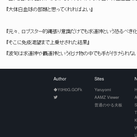
『大体白血球の部類と思ってくれればよい』
『元々、ロブスター的縄張り意識だけでも求道神という恐るべき
『そこに免疫渇望まで上乗せされた結果』
『波旬は求道神や覇道神という化け物の中でも手が付けられない
Author
Sites
N
◆Y0H0G.GOFk
Yaruyomi
H
AAMZ Viewer
A
普通のやる夫板
S
T
K
W
U