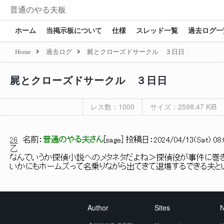
普通のやる夫板
ホーム
当掲示板について
仕様
スレッド一覧
過去ログ一
Home
過去ログ
屍とクローズドサークル ３日日
屍とクローズドサークル ３日日
レス数：1000
サイズ：2598.47 KiB
26
名前：
普通のやる夫さん
[
sage
] 投稿日：
2024/04/13(Sat) 08:
乙
なんていうか探偵小説へのメタネタだよね＞探偵役が事件に巻
いかにもホームズって名乗りながら出てきて退場するできる夫と
Author
Sites
N