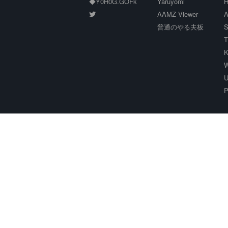
◆Y0H0G.GOFk
Yaruyomi
H
AAMZ Viewer
A
普通のやる夫板
S
T
K
W
U
P