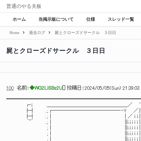
普通のやる夫板
ホーム
当掲示板について
仕様
スレッド一覧
Home
過去ログ
屍とクローズドサークル ３日日
屍とクローズドサークル ３日日
100
名前：
◆WG2LiSBz2U
[
] 投稿日：
2024/05/05(Sun) 21:39:03
━━━━━━━━━━━━━━━━━━━━━━━━━━
r‐i .,,,,,,,,,,,,,,,,,,,,,,,,,,,,,,,,,,,,,,,,,,,,,,,,,,,,,,,,,,,,,,,,,,,,,,,,,,,,,,,,,,,,,
├┤ ..;┌─────────────‐‐Y ／.| |
├┤ ..;│ | ／ i i | |
｀ﾟ´ ..;│ ||ｉ.ｉ.i i i | |
;│ ||ｉ.ｉ.i i i | |
;│ ||ｉ.ｉ.i i i | |
;│ ||ｉ.ｉ.i i i | |