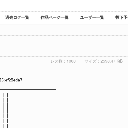
過去ログ一覧
作品ページ一覧
ユーザー一覧
投下予
レス数：1000
サイズ：2598.47 KiB
 ID:ef25eda7
━━━━━━━━━━━━━
／ ﾞ | |
 |
 |
 |
 |
 |
 |