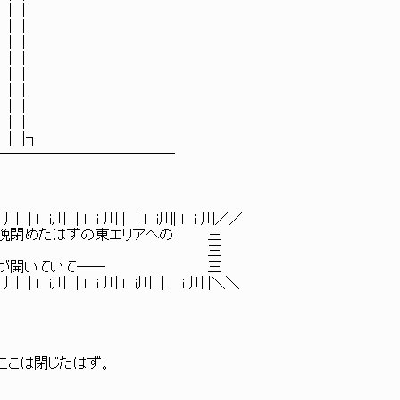
 |
 |
 |
 |
 |
 |
 |
 |
|┐
━━━━━━━━━━━━━
 | l i 川 | | l i川| l i 川／／
l 三 昨晩閉めたはずの東エリアへの 三
.ｲ _ｹ、l ﾊﾍl 三 三
 。 / 三 扉が開いていて── 三
l i川 | l i 川 l i川 | l i 川 |＼＼
ここは閉じたはず。