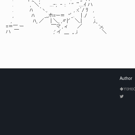
. , ＼' ...:‐; ‐ :: ' '' ¨.....ｲ ハ
. ﾊ ｀ヽ., , :<´/ ﾘ ,
, ﾊ _,,,ホ=ー＝ ''ﾞ_.. | ./ ,
, ﾊ_ ／ | ＼_ ,〃|'ﾞ ＼.| ,i._
=＝''''' ー ¨¨マ , ィ ／ ';x,
ハ ￣ ;' イ ＿ ,, ,i ＼
Author
◆Y0H0G