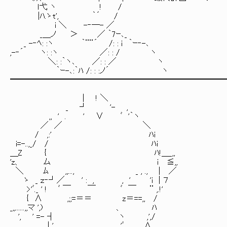
ｌ弋 ヽ ! /
|ﾊ.ゝt', ｀´ /
i ＼ -‐─- ／
_＿ノ ＞ ／ ｀7ｰ､_
_ -‐ﾍ: :ヽ ｀¨¨´ /: : ｉ ｀ｰ‐-､
,-‐´ ヽ: :ヽ ／: : / ヽ
＼: :｀ヽ､ ／: : ／ ヽ
｀ｰ-､:｀ﾊ /: : :ノ´ ヽ
━━━━━━━━━━━━━━━━━━━━━━━━━━
| ! ＼
_ ┘ '- ,
,, ' . ' ∨ ﾞ '｀ヽ
／ ／ ＼
/ ,:' ﾊi
i=-..,_/ / ﾊi
＿Z { ﾊ!＿_,,
'z、 ム i ≦,,
＼ ﾑ ,,..., _ , ., | ／
ゝ _ ｚ‐┘／ ' : , , ' 'i | ７
>'ﾞ._ ' ! ﾞ ￣ ￣ ﾞ ￣ ¨ ,.!'
{ ∧ ,;;=＝＝ z＝==,, /
_,,......,,マ ',) 、 ﾊ
', ' =- ┤ ヽ ,',/
. | ',_ , .'ﾞ ,, ∧