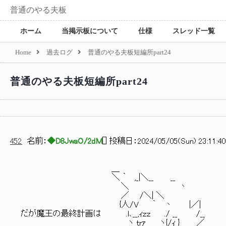
普通のやる夫板
ホーム
当掲示板について
仕様
スレッド一覧
Home
過去ログ
普通のやる夫板短編所part24
普通のやる夫板短編所part24
452
名前：
◆D8JwaO/2dM
[
] 投稿日：
2024/05/05(Sun) 23:11:40
＿
＼ ｀ ,_|＼__ __
＼ 丶
／ /＼| ＼
{人/V ｀ 丶 |／|
だが魔王の最終計画は .l､__,ｨｚｚ ./ __ /__
ヽ ｔrｧ ヽ{/ｨ } ／