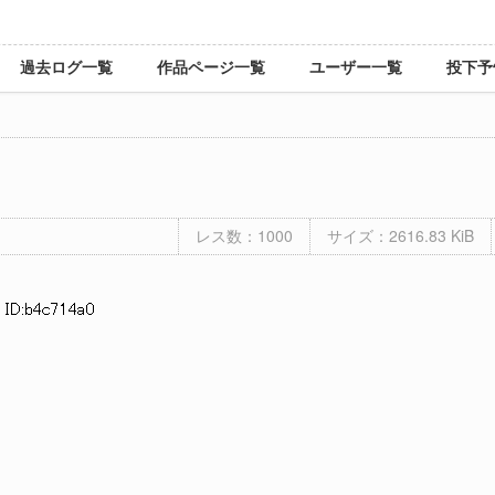
過去ログ一覧
作品ページ一覧
ユーザー一覧
投下予
レス数：1000
サイズ：2616.83 KiB
 ID:b4c714a0