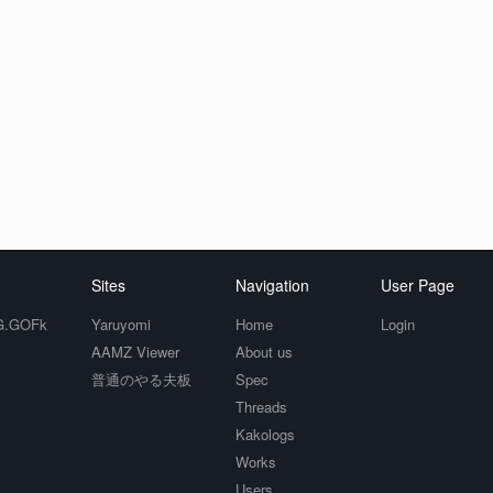
Sites
Navigation
User Page
.GOFk
Yaruyomi
Home
Login
AAMZ Viewer
About us
普通のやる夫板
Spec
Threads
Kakologs
Works
Users