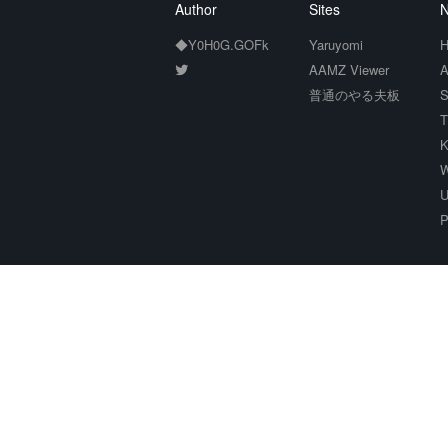
Author
Sites
N
◆Y0H0G.GOFk
Yaruyomi
H
AAMZ Viewer
A
普通のやる夫板
S
T
K
W
U
P