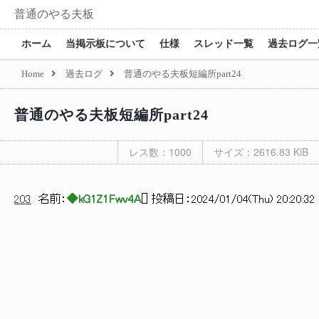
普通のやる夫板
ホーム
当掲示板について
仕様
スレッド一覧
過去ログ一
Home
過去ログ
普通のやる夫板短編所part24
普通のやる夫板短編所part24
レス数：1000
サイズ：2616.83 KiB
203
名前：
◆kG1Z1Fwv4A
[
] 投稿日：
2024/01/04(Thu) 20:20:32 
r‐ ､＿
l ＿＿
| |
￣ /
<