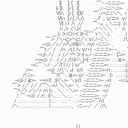
]} ]: [ .{[ . . . :⌒ヽ:-ニニニ=- ノ( : . .
}i ]} .]/:[ {[ . . ._:ノ:-ﾆﾆヘﾆ=- ノ⌒ : .
Ⅵﾊ .]/:[ {[Ⅳ . . ⌒ヽrﾍニﾆ＼＼ ( : . . . 
Ⅵﾊ :]:/:[ 八/〉 . . : :ノ「 '，V/ニﾊ V/＞ : . .
Ⅵ 〉ﾉ 八 .// . . : ⌒ヽv. '，＼ﾆﾆ} }.( : . . 
ﾉ>ノ) (＼{〈 ＿. : :ノ ヘ＼＼ 丶´ :ﾊ
＿〈>＞<○>＜:}ト＜⌒ Y:＼＼)､｀ . . . : }
⌒＞ ﾉ＼-辷rヘ辷ﾉ＼ V/ノ:-ﾆ＼: . . .八
-=彡／/／/r㍉)刈{ﾊ＼ ﾊV) -ニﾆﾆ- _ . . . }ﾊ
⌒7／ :/ : :/ﾊ. ノL{ ﾉv V/ゝ}. -ニニニ=- - _ . . ´:
-=彡／/ : :/ /／ 宀 ＞┤vノ -ニニニ=- [ﾆ=-
ー==彡 /: : /:／/ /川ﾊ＼:}ﾊ}: -ニニニ=- .:.:.:.≧=-
-=ﾆ￣ >:/: : ／/{ { // } V/⌒ -ニニニ=- .:.:.:.:.:.:.:.:.:辷ﾆ
/=-: . -=彡 /八＼ v} V/} -ニニニ=-ﾊ.:.:.:.:.
八ﾆ=- : . . . . . ⌒7{⌒.:.:.≧=-.V/: -ニニニ=-.:.:.}> .:.:.:.:.:.:.
-=彡/:≧=- ─==ミ _)}〈＼=- ＼V/} -ニニニ=- -=} -=
⌒＞ /／ /／ /⌒＼-=ﾉ: ＼＼=- ＼ -ニニニ=- -=/
⌒7／) .／)／/ /ﾊ }>.:.:.＼.: 丶＼=- :-ニニニ=- -=/
/.:⌒ -=彡 / /(.:.:)}＼.:.:.:.:＼.:.:.:.:.丶:-ニニニ=-_ -/
. / .:.:.:.:.:.:.:.:.:.:.:.:.:.:.:.:.:. }.:.:.:丶.:.:.:.:丶.:.:.:.:-ニニﾆ-￣ﾊ〈
/＼:.:.:.:.:.:.:.:.:.:.:.:.:.:.:.:.:. }:.:.:.:.:.:.:.:.:.:.:.:.:_ -ニ--／ ／ /八
. 〉〉