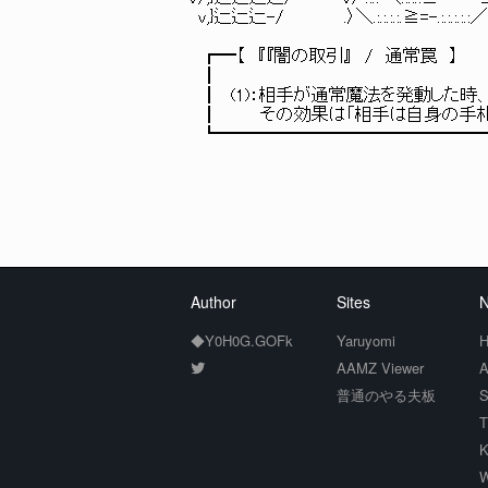
v,}辷辷辷-/ .〉＼.:.:.:.:.≧=-.:.:.:.:.:／/.
┏━【 『『闇の取引』 / 通常罠 】
┃
┃ (1)：相手が通常魔法を発動した時、１０００
┃ その効果は「相手は自身の手札をランダム
┗━━━━━━━━━━━━━━━━━━━
Author
Sites
N
◆Y0H0G.GOFk
Yaruyomi
H
AAMZ Viewer
A
普通のやる夫板
S
T
K
W