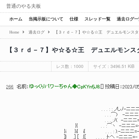
普通のやる夫板
ホーム
当掲示板について
仕様
スレッド一覧
過去ログ一
Home
過去ログ
【３ｒｄ－７】や☆る☆王 デュエルモンスタ
【３ｒｄ－７】や☆る☆王 デュエルモンス
レス数：1000
サイズ：3496.51 KiB
266
名前：
ゆっくりパワーちゃん◆CpKYnfjJ8.
[
] 投稿日：
2023/05
. . . : : ノしﾉ-ニニニ=- (ノ(_: 
. . .⌒) -ニニニ=- ノ: 
. . ._:ﾉ( -ニニニ=- (__ :
}{ . . :⌒ヽ -ニニニ=- <⌒ : 
}i }i{ i{ . . . : ).-ニニニ=- ノ⌒ : 
]} .] [ .{[ . . . . :トヘ -ニニニ=- ( : . . 