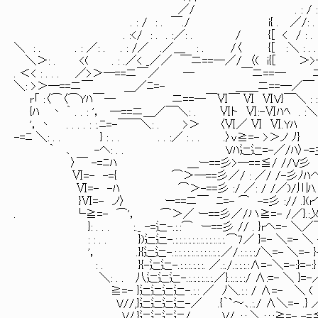
／/ . : / : . 
. : / : . ￣./ i{ . ／/: .
. :</ : . . :／: . / {[ < / : . ／
＼ : . . : ／: . . : /／ .／＿ : . /〈 {[ :＼ : 
＼＞: . <( . : .／< _／／ ￣ニ==─／/ 〈( i{[ ＞>─==ニ
. ＜< : . . . ／>＞─==ニ￣／ ─ ￣ニ==─ ニ==─ ￣￣
＼: >＞─==ニ￣ ＿／ﾆ=- ＿＿ニ==─／￣ : : : : : . 
r「 :〈⌒〈⌒Yﾊ￣─ ニ==─￣Ⅵ￣ Ⅵ ⅥV}￣＼ : : : . .
{ﾊ 丶 ｀ . . : '， ─==ニ＿／￣＼: . Ⅵト Ⅵ:-Ⅵﾊﾍ . :＼: : 
'，丶 . . . . : :.ﾆ=-￣￣＼: . >＞ 〈Ⅵ／ 
-=ﾆ ＼: . . } : . . . . :／ : . . .〉v≧=- >＞ノ ﾉ}
｀ ､ -ヘ: . . Vﾊ辷辷=-／/ﾊ〉-=彡ノ
〉￣ -=ﾆﾊ ＿ー==彡>─==≦/ //V彡 
Ⅵ=- -={ ⌒＞─==彡／/ : ／/ /-彡ﾉﾊへ -
Ⅵ=- -ﾊ ⌒＞-==彡 :/ ／: / /／)/川ﾊ.:.:Ⅵ.:.:
}Ⅵ=- ノ〉 ー==ニ￣ ﾆ=- ⌒ -=彡 :// .}(rヘ
. └≧=- ⌒'， ⌒＞／ ー==彡／/ハ≧=- /／}.:乂].
}: . . . :._ -=辷-.:.:⌒ ー==彡 // . }rヘ=- ＼／￣
: : . . })辷辷-.:.:.:.:.:.:.:.:.:.:.:.:.⌒7／ }=- ＼=- ＼ -
'， .}{辷辷-.:.:.:.:.:.:.:.:.:.:.:.／/.:.:.:.:/＼=-
: . }{-辷辷-.:.:.:.:.:.:. ／.:./.:.:.:.:∧=-＼=-:}=-:} ./ /
＼: . . 八辷辷辷-.:.:.:.:.:.:.／}.:.:.:.:/ ∧:=- ＼ }=-／ /.
≧=- }辷辷辷辷-.:.: ／ ﾉ＼.:.: / ∧=- ＼ ( ./.
V//,}辷辷辷辷-／ .{｀`～､.:./ ∧＼=- .} ／／
V/,}辷辷辷辷/ V/ .:.: ＼.:.:.:≧=- -=≦/.