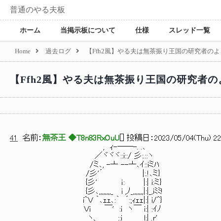
普通のやる夫板
ホーム
当掲示板について
仕様
スレッド一覧
Home
過去ログ
【Ffh2風】やる夫は無茶振り王国の研究者のよう
【Ffh2風】やる夫は無茶振り王国の研究者のよ
41
名前：
無茶王 ◆T8n83RxOuU
[
] 投稿日：
2023/05/04(Thu) 22
, ｨ-――-. .､
／ヾヾヾ::i::/ 彡:.::ヽ
/ミ､, -亠 --亠､ｲ::iミﾊ
/彡'´ |:.!､ミ}
{彡' ｉ: |:| i:ミ}
{彡､,,,,,,,,_ i ,ﾉ_,,,,,,,|:|_,iﾐﾐ!
i^Ｖ ｀､ｪｪ､:｀ ´:;ｨｪｪ|:| i/^}
Ｖｉ ￣' :i ヽ￣ i:| :ｲﾉ
ヽ、 ::ｉ_ l:| .r'