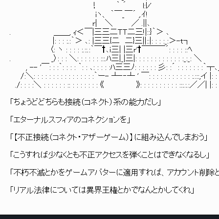
！ ｀ ´ l:ﾚ'
iヽ、 ｀￣_￣´ ,.ｲ!
r| ＼ ／ .||､
. ＿＿, ｨ＜￣|三三二ＴＴ二三!|::}｀＞ ､
|: : : :.:｀＞ ､: |三三{二 二}三||::|: : : :_:＞-t┐
〈: ヽ : : : : :.::.:｀￣†､ｉ三| |三r'†￣￣￣´: : : : ::ﾍ
. _〉: : : ＼: : : : : : :::.ﾊ三|_|三|: : : : : : : : : : : : :_:_: ＼
, -- '￣: : :｀: : : : ｀: : ､: : : : :ﾊ三三ﾉ: : : : : : 彡: :´ : : : : : : :｀┬､
/:＼: : : : : : : : : : : : : : : :｀ー- ┴‐‐┴ ' ￣: : : : : : : : : : : :.:::,イ |: :
./: : : :＼ : : : : : : :: : : : : : : : 《 》: : : : : : : : : : :::.:.:／／| |: :
「ちょうどどちらも接続（コネクト）系の能力だし」
「エターナルスフィアのコネクションを」
「【不正接続（コネクト・アザーゲーム）】に組み込んでしまおう」
「こうすれば少なくとも不正アクセスを弾くことはできなくなるし」
「不朽不滅とかをゲームアバターに適用すれば、アカウント削除
「リアル法律については異界王権とかでなんとかしてくれ」