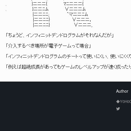
. }ニニニ{ ﾏﾆニニニ{
. }ニニﾆﾑ ∨ニニニﾑ
|ニニﾆﾆ; `マニニﾆﾑ
|ニニﾆﾆ} ∨ニニニ，
|ニニﾆﾆ} ∨ニニニ,
「ちょうど、インフィニットデンドログラムがそれなんだが」
「介入するべき場所が電子ゲームって場合」
「インフィニットデンドログラムのチートって使いにくい、使いにくく
「例えば超絶成長があってもゲームのレベルアップが速く成った
Author
◆Y0H0G