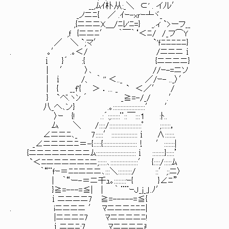
__,ﾑｲ朴从:_＼ ⊂' . イﾉﾚ′
_ノニﾆ{ ／ .ｲｰ-xｒｰ┴ヾ_
,{ニニニX＿/ﾆﾚ'ﾆ=} _.ィ `>ーフ__
,ｆ {ニニﾆ′ ｀￣｀‘＜ﾆ/ /_フ⌒Y
／ ＼ `;マ′ `'ｆﾆﾆﾆﾆﾆ}
. ｡′ .｡＜/ /ニニニⅰ
ⅰ }´ :{ {ニニニニ}
| ′ 〉､ //ｰ-=ニソ
| ⅰ /、 ｀ '' ＜.._ ／/ｰ- .._〉′
| { __f'{ ＞ ．... _ ` ＜／′ /
} `べ.ヽﾝ ´ _≧=-/_/ .′
八_へ､ン} .｡:::::::::::::::::::::′ ′
〉ｰ {! .:´:;::::::¨::￣:::１ :ﾄ..
ム ＼ /::::/:::::::::::::::::::::ﾟ ;::::::，
∠ニニﾆ､_ 7:::::′:::::::::::::::::ⅰ ∧::::::.
_∠ニニニニﾆ＝-{:::::{::::::::::::::::::::::！ ′:::::::|
{ニニニニニニニニﾑ::::::::::::::::::::::::::ⅰ ::::::::}:::::’
`＜ﾆニニニニニﾆニ;:::::､::::::::::::::::::′ {::::/:::::ﾑ
｀“¨ｆｰ＝ﾆﾆニニニ､:::＼:::::::::/ ::′;:ニ〉
| ｀“ー-＝ニ千ｭ｡::::::::ｰ{ }∠ﾆ”
}≧=---=≦| | ｀ ¨¨ｰJ_j_」.ﾉ′
ⅰニニニニ7 ≧=-----=≦{
. iニニニニ ′ ﾏニニニﾆﾆﾆ|
|ニニニﾆ7 ﾏニニニニﾆ!
ⅰニニﾆ:7 ﾏニニニニi!