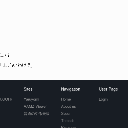
ない？」
りはしないわけで」
Sites
Navigation
User Page
.GOFk
Yaruyomi
Home
Login
AAMZ Viewer
About us
普通のやる夫板
Spec
Threads
Kakologs