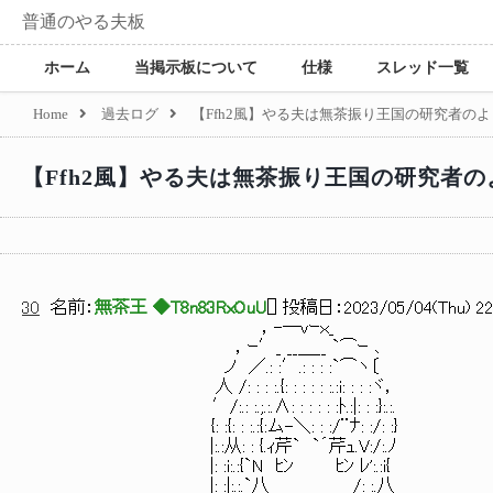
普通のやる夫板
ホーム
当掲示板について
仕様
スレッド一覧
Home
過去ログ
【Ffh2風】やる夫は無茶振り王国の研究者のよう
【Ffh2風】やる夫は無茶振り王国の研究者のよ
30
名前：
無茶王 ◆T8n83RxOuU
[
] 投稿日：
2023/05/04(Thu) 22
，-―vｰｘ_
，ｰ′_ __＿__ `⌒ｰ ､
ノ ／.: :′.: : : :`⌒ヽ〔
人 /: : : :.{: : : : : :.:i: : : :ヾ，
′/:.: :.;.:.∧: : : : : :ﾄ.:|: : :}:.:.
{: :{: : :.:{:ム-＼: : :/¨ﾅ: :/: :}
|:.:从: : {.ｨ芹` `´芹ｭ.V:/:.ﾉ
|: :i:.:{`N ﾋﾝ ﾋﾝ ﾚ':.:i{
|: :|:.:.`八 /: :.八