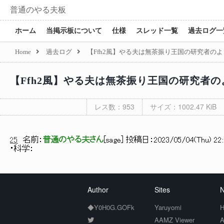
普通のやる夫板
ホーム
当掲示板について
仕様
スレッド一覧
過去ログ一
Home
過去ログ
【Ffh2風】やる夫は無茶振り王国の研究者のよう
【Ffh2風】やる夫は無茶振り王国の研究者のよ
レス数：953
サイズ：1002.47 KiB
25
名前：
普通のやる夫さん
[
sage
] 投稿日：
2023/05/04(Thu) 22:
・科学：
Author
Sites
N
◆Y0H0G.GOFk
Yaruyomi
H
AAMZ Viewer
A