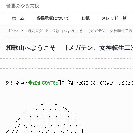
普通のやる夫板
ホーム
当掲示板について
仕様
スレッド一覧
Home
過去ログ
和歌山へようこそ 【メガテン、女神転生二次
和歌山へようこそ 【メガテン、女神転生二
595
名前：
◆zEtHO9YT6c
[
] 投稿日：
2023/03/18(Sat) 11:12:32 
.．-―‐ー- .
,．' ´ : : : : : : : : : : : ｀ヽ,_
／: : : : : : : : : : : : : : : : : : : : ＼
／: : : : : : : : : : : : : : : : : : : ' : : : : ヽ.
／// : : /: : ／: ／/i: : : : : : /: : : |: : l: i
／ / / : : ,'i: :/-‐ﾒ ､´ノ l: : : ::/: :/: :i: : :|: |