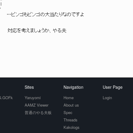
 l
'
.:.:」 ひ:::l l'i:.: : :l …ビンゴもビンゴの大当たりなのですよ
 ｿ ` /:.:. // 対応を考えましょうか、やる夫
Sites
Navigation
User Page
.GOFk
Yaruyomi
Home
Login
AAMZ Viewer
About us
普通のやる夫板
Spec
Threads
Kakologs