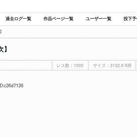
過去ログ一覧
作品ページ一覧
ユーザー一覧
投下予
】
次】
レス数：1000
サイズ：3132.6 KiB
ID:c36d7136