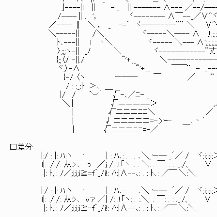
,|----|l || - _ || ------- ∧--- ／--/-----
/----∥、 '， ヾ-------- ∧￣--_／∨^ヾ-.
／---- ∥ ＼ ， _ -=´ ヾ---------¨¨ ＼ ∨^
＼-----|| /＼ ヾ-----＼---- ∧ ,!;;;;;;
ﾄ､---|| l ヽ＼ ヾ----- ＼--- ∧';;;;;;;;;;;;;
〉;;;ヽ-|| _/ ＼ ヾ------------¨丈;;
{;;〈/ -||./ ~'+.,_ ＼-------------
ヾ;〉-∧ ~'+.,_ ￣￣¨ - _----
}-/ 〈ヽ ー── ￣ ／ ¨ - _
-/ : :_:ト ＞､ 
|/ : / `ｰ'´ √-､／ﾆ- _ _
＼:| √ニニニﾆﾆ＞ ,.｡*'
| √ニニニﾆﾆ＼ ／
| √ニニニニニ=-.>ｰ- ＿､丶｀
| √ニニニﾆﾆ=-／
口差分
|:/ : |: ﾊ:ヽ ' | : ﾊ､: . : . ､＼_ー─ _´／ / ヾ;i;i;i;
l|: ./|/: 从:>､ っ ／j /: .!「ヽ: . : ＼: . ￣: . : ._:/、 ∨
|: ﾄ,|: /／;i;i;i≧=f´_/i!: ﾊ:|∧--､: . : ﾄ､: ／￣ ＼:＼
|:/ : |: ﾊ:ヽ ' | : ﾊ､: . : . ､＼_ー─ _´／ / ヾ;i;i;i;
l|: ./|/: 从:>､ ｖァ ／| /: .!「ヽ: . :.＼: . ￣: . : ._:/、 ∨
|: ﾄ,|: /／;i;i;i≧=f´_/i!: ﾊ:|∧--､: . : ﾄ､: ／￣ ＼:＼