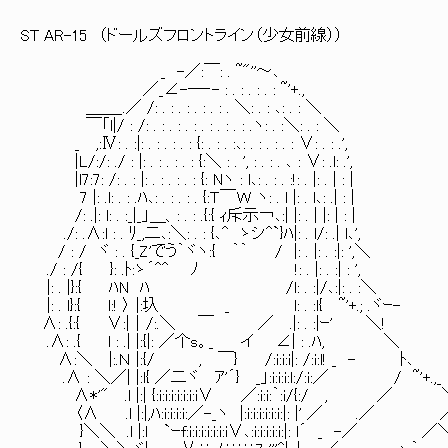
ST AR-15 （ドールズフロントライン（少女前線））
_ -／:￣: . ~"''～､
／_∠-─‐- : . : . : . : ~'+.,
＿＿_.／ /: . : . : . : . : . ＼: . : ､: . : ＼
￣「l|/ : /: . : . : . : . : . : . : .ヽ: . :＼: . : ＼
_ ,:Ⅳ: . :|: . : . : . : {: . : . :､: . : . : . : ∨: . : .',
|L/:/: ./ : |: . : . : . : {:＼ : . ', : . : . ､ : ∨: .l: .',
|l7:7: /: . : |: . : . : . : {: Nヽ : l､: . : . :!: . |: . | : |
7 |: .l: . : .ﾊ､: . : . : . {:Ｔ￣Ｗ ヽ: . l |: . l､: .| : |
/: .|: l: . :_|_」＿、: . : .{:{ ｨ斥示￢､:| |: . | |: | : |
./: .∧:l : . ﾘ_,二､:＼: . : {､^ ゝシ^`}ﾊ|: . l/: .| l､',
/ : / ヾ : . {_Z'でう｀ヾヽ:{ ｀｀ / |: . |: . :|: ',＼
./ : /{ }: .ﾄ:ゝ´^^ ﾉ !: . |: . :| : ',
|: . |}:{ ﾊN ﾊ /l: . :|/､:|: . :＼
|: . l}:{ l:! 〉 |:圦 _ l: . :l{ ~'+.; .ヾｰ-
∧: .{:{ ∨:|│/:.＼ ￣ ／ .|: . :|ｰ' ＼!
.∧: .{ l : .| |:{|: ／个s。_ イ ∠| : .ﾊ, ＼
∧:＼ |:.Ｎ |:{/ , ￣} /:i:i:i|: /:i:l! _ - ﾄ､
.∧ : ＼／| |:l{ ／二ヾ ｱ'´} _」:i:i:i:l:/:i:／ / ~'+.,_
∧*'" .l |:| {:i:i:i:i:i:i:i∨ ／:i:i:｀:i/{:/ , ／
〈∧ .l |:|,ﾊ:i:i:i:i:／-_ヽ |:i:i:i:i:i:i:|: |' ／ .／ 
}＼＼ .l |:l `ｰf:i:i:i:i:i:i:i∨､:i:i:i:i:i:|: l´ _ -／ ／