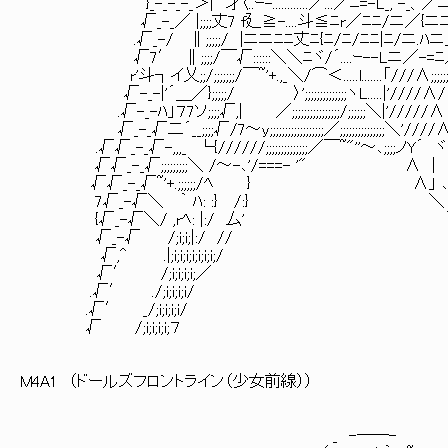
}_-_-_-_＞| 才〈..ｰ-............／...／ﾆ=-L_, -_、／ニ
√_-_／ |;;;;丈7 f廴≧-....斗≦ﾆr／ﾆﾆ/ニ／{ニ
.√_-/ ∥;;;;;/ |ニニﾆﾆ丈ﾆ{ﾆ/ﾆ/ﾆﾆ|ﾆ/ニ.ﾊニ
√7′ ∥;;;;/￣√::::::＼＼ﾆヾ/´....ｰ--Lニ／-=
r'斗┐イ乂;;/;;;;;;;/￣~'+.,_＼/⌒＜.....l.......「///∧;;;
√-_-|'´＿／};;;;;/ 〉';;;;;;;;;;;;;;ヽL.....|'////
.√-_-ﾊ」７7ソ;;;;√,| ／;;;;;;;;;;;;;;;;/;;;;;;＼|'///
√_-_√二´__;;;;√/7～y;;;;;;;;;;;;;;;;;;／;;;;;;;;;;;;;;;＼'////
.√√_-_√-,,,_ └{//////;;;;;;;;;;;;;;／￣~"''～､;;;;ノY´ ヾ
√√_-_√;;;;;;;;;＼ /～-､'/===- '" ∧ | ｀l//;
√√_-_√~'+.;;;;;;/ﾍ } ∧」 ､//|;;;;
7√_-√＼ ｀ ﾊ: :} /:} ＼ ＼ゝ|;;;;
{√_-√＼/ ,rﾍ: |:/ 厶' ＼厂 ~'+.;
√_-√ /;i;i;|:/ // ~'+.;;
√,^ .|;i;i;i;i;i;i;i;/
√′ /;i;i;i;i;／
.√′ ./;i;i;i;i/ ∨..
.√′ _/;i;i;i;i/ ＼
√ /;i;i;i;i
M4A1 （ドールズフロントライン（少女前線））
--─;;
_ -──- ／;;;;;;;;;;;;;;;;;