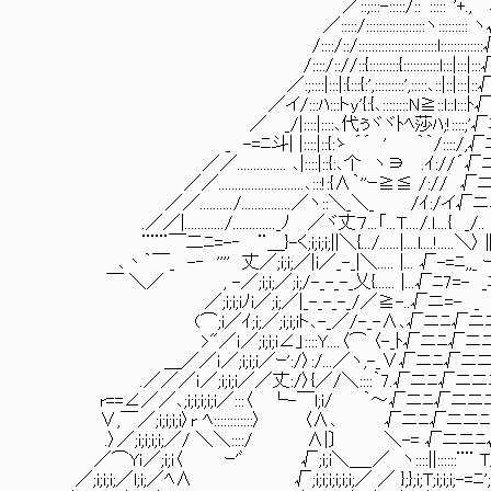
／::;:::-:::::/::｀:::::~'+., √ニ=- 
／:::::/::::::::::::::::::ヽ::::::::: ヽ√ﾆL
/::::/::/::::::::::::::::::::::::l:::::::::::
/::::/:://::{:::::::::{:::::::::::l:::|:::|:
／:;::::|:::|:{:::{:',:::::::::',:::::､::|::|:::|
／イ/:::ﾊ:::トy'{:{､::::::::N≧::l::l:::ﾄ√
／ _/|::::|::::､代ぅヾヾﾄﾍ莎ﾊ;!::::;'
_ -=ﾆ斗| |::::|::{:ゝ ´´ ' ｀｀/::::/,
／／............... ､|::::|::{:､个 ヽ∋ .ｲ://
／／..........................､:::!:{∧｀''ｰ≧≦ /:/
／／........../...............／ヽ::＼_＼_ /ｲ:/
.／／|............/............._ﾉ ／ヾ丈７...「...T..../.l....{ _/
¨¨¨￣二ﾆ=-‐ ¨＿}-く;i;i;i;||＼{.../......|....l....!.....＼〉∥ ∥
､丶｀￣_ -‐ '''' 丈／;i;i;／|i／_-_|＼..... |... √-=ﾆ,,_ ｰ-';;;;;/斗;;;;;;/
￣ ＼／ , -／;i;i;／;i;/-_-_-_乂{...... |...√ﾆ7=- _ﾆﾆ=-r≦ニ{:::
／;i;i;iﾉi／;i;／|_-_-_-_/／≧-..√ニ=- _ 7ニ√ニﾆﾊｰｲ''¨.
(⌒;i／ｲ;i;／;i;i;iト､-_／/-_-∧､√ニﾆ√ニニﾆ√ﾆﾆ/〈ﾆ/.......
>"／ｉ／;i;i;i∠」::::Y....〈⌒ 〈-_ﾄ√ニﾆ√ニニﾆ√ニ/ニlｲ...
＿／／ｉ／;i;i;i／ｰ':/〉:/...／ヽ,-_∨√ニﾆ√ニニﾆ√-./|-/
.／／／ｉ／;i;i;i／／丈:/〉{／/＼::::｀7.√ニﾆ√ニニﾆ√-/ .L'
r==∠／／､;i;i;i;i;i／:::〈 └-￣l;i/ ｀～√ニﾆ√ニニﾆ√_/....
∨,￣／;i;i;i;i〉r ﾍ::::::::::::〉 〈∧､ √ニﾆ√ニニﾆ√/..........
.〉／;i;i;i;i;／/ ＼＼::::/ ∧|〕 ＼-= √ニニﾆ√ﾍ............
／⌒Yｉ／;i;i〈 ｰ'ﾞ √;i;i＼＿_／ ヽ::::||::::::¨¨ T/;i;i;ﾊ ...
／;i;i;i;／l;i;／ﾍ∧ √;i;i;i;i;i;i;／ ／ };};i;T;i;i;i;-=ﾆ';i