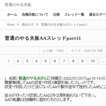
普通のやる夫板
ホーム
当掲示板について
仕様
スレッド一覧
過去ログ一
Home
過去ログ
普通のやる夫板AAスレッドpart11
普通のやる夫板AAスレッドpart11
レス数：1000
サイズ：3297.51 KiB
1
2
3
4
5
6
7
8
9
10
...
1
名前：
普通のやる夫さん
[
] 投稿日：
2023/01/31(Tue) 01:14:10
需要無視してAAの改変・作成・練習を楽しむスレッドです。
改変・作成したけど没になったAAや製作途中で挫折したAAもここ
自分が作ったり改変したAA以外は原則貼らないで下さい。
AAの転載は投稿時に認めたものとします。