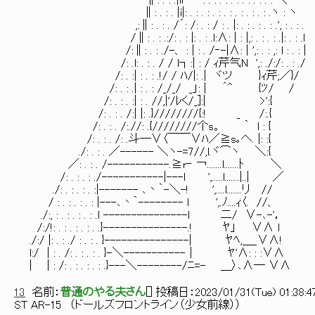
∥: . : .|il⌒^ : . : . : . : . : . : . : ＼
∥: . : . |i|: . : . : . : . : . : . : . : .ヽ : ヽ
,:∥: . : . /´: /: . : / : . |: . : . : . : .', : . : .
/∥: . : .:/: . : |: . : .l:∧: | : |,: . : . : .|: . : .l
/:∥: . : ./-、 : | : . /‐-|∧: | ',: . : ,: l : . : |
/: .l: . : . / / l┐:| : / ｨ芹气N ',: ./:/: . : ./
/: . :| : . : .!/ / ﾊ/|: .| ヾツ }ｨ芹;／}/
/: . : .| : . : /_/_/ _」: | ´^ {ﾂ/ /
/: . : . :| : . //,|'/ﾚく/_]:| >':{
/: . : . /:| |: .}////////{:! _ /:.{
/: . : . /:.//: .{////////个s。 ｀ l : {
/: . : . /: .斗─∨〈￣￣∨ﾊ／≧s｡へ. |: :{
./: . : . ／------ ＼ヽ-=7//,l.ヾ⌒ヽ ＼:{
／: . : . /-----------.≧r‐ ￢.......l.......ﾄ ＼
/: . : . : ./-----------|---l ',.....l.......|..| ／
./: . : . : . :|------- ､丶｀-＼-! ',....l.......リ //
/ : . : . : . : |---､丶｀-------- l ',.ﾉ....ｨ〈. //、
./:, : . : . : . : .l ---------------l 二/ ∨-､-'，
/:/!: . : . : . : . .}---------------.! ﾔ」 ∨∧ l
./:/ |: . : ./ : . : . }---------------| ﾔﾍ,＿_∨∧!
l:/ | : . /: . : . : . }-＼-----------│ ﾔ'∧: : :∨∧
| | : /: . : . : . : .}---＼--------/ﾆ=- ＿〉､∧─ ∨∧
13
名前：
普通のやる夫さん
[
] 投稿日：
2023/01/31(Tue) 01:38:4
ST AR-15 （ドールズフロントライン（少女前線））