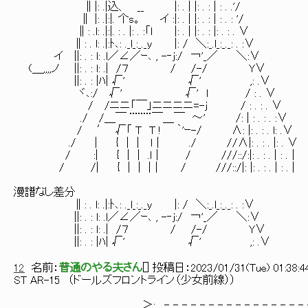
∥|: .|込、 __ |: . | |: . : | : . .'/
∥ |: .|:|. 个s。 イ :|: . | |: . : | : . : '/
∥: .l: .|:|. : . |: . :「l |: . | |: . : |: . : . ∨
∥: . l: .|:ﾄ､: ._l_:_._y |: / ＼:_.l_:_._: . :∨
イ ||: . : l: .l／∠／ｰ､ , -‐j:/ ￢'_／ ＼:∨
(＿,,,,ノ ||: . : l: .| /７ / /-/ Y∨
||: . : |ﾊ| √' √' ,: .∨
ヾ､:/ √' √' l / : . ∨
/ /ニニ「￣」ニニニニ=-j / : . : . ∨
./ /＿￣ ¨¨¨¨￣＿￣ ～' /: | : . : . :∨
/ ′ √「 T T ! ｀'ｰ-/ ∧: |: . : . l: .∨
./ | { | | l│ ./ //∧|: . : . |: . ∨
/ :| { | | .l│ / ///::/:|: . : . | : .│
/ /| { | | |│ / ///::/|: |: . : . | : . |
漫譜なし差分
∥: . l: .|:ﾄ､: ._l_:_._y |: / ＼:_.l_:_._: . :∨
||: . : l: .l／∠／ｰ､ , -‐j:/ ￢'_／ ＼:∨
||: . : l: .| /７ / /-/ Y∨
||: . : |ﾊ| √' √' ,: .∨
12
名前：
普通のやる夫さん
[
] 投稿日：
2023/01/31(Tue) 01:38:4
ST AR-15 （ドールズフロントライン（少女前線））
＞: . -_-_-_-_-_-_-_-_-_-_-_-_-_-_-_-_-_-_-_- /i