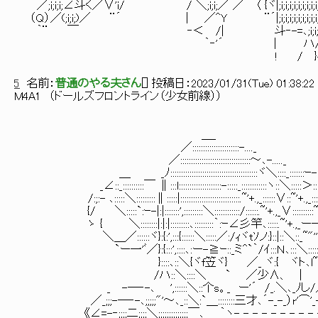
／;i;i;i;∠斗く／∨'i/ / ＼;i;i;／ ／ 〈 {ヾ|;i;i;i;i;i;i;i;i;i;
（Ｑ）／(;i;i;)／ ¨´ | ／^Y ¨´|;i;i;i;i;i;i;i;i;i;
｀¨ ￣ ‐＜ /| 斗‐-=､;i;i;i
｀‐'´ | ハ/
! / }
5
名前：
普通のやる夫さん
[
] 投稿日：
2023/01/31(Tue) 01:38:22
M4A1 （ドールズフロントライン（少女前線））
/ 
＿_ / /:| 
／::::::::::::::::::::::-....
／:::::::::::::::::::::::::::::::::～､-...
＿ _ﾉ:::::::::::::::::::::::::::::::::::::::::ヾ＼::::_:::::::
_∠::_::::::::::￣ ∥:::l::::::::::::::::::::-:::::_::::::::::::ヽ::＼::::
/:;:- ､:::::＼:::::::::∥:::::|::::::::::::::::::::::::::::.~'+.,_::::::∨::~'+.,_:::
{/ ＼:::::`:ｰ-|:|:::::::',:::::::::＼::::::::::::/::::::.~'+.,_
ゝ { ＼::::::::|:|:|:::::::::､:::::::::｀:ｰ∠彡竿､:::::.~'+
＼＿／::::::ヾ}:{:',:::{::::::＼:::::／:/ｨヾtｿノ:}::|::＼::_~"'
`ー一'ﾞ／}:{:::',::::､:ー-≧ｰ::_ミ^`｀/ｲ:::Ｎ､:::＼::::::￣￣::::
}::::､::＼{ヾf笠ヾ} ／_ ヾ:{ ヾト､l~"''～､、::
/ハ::＼::::＼ ` ／少∧、 | ' ’=====ﾍ-_-_
_ -─‐-､ ',::::::＼::个s。_ ー'´ /_.＼､_ﾉし/／─-= _
／_;;;-─‐-､;;;;;"'～､_::＼:`＿::::::::三才､´-_-_）r'⌒'_-_-_-_
《∠=-‐;;;;二;;;;＼;;;;;;;;;;;;;;￣､ ｀ヽ-_-_-_-_-_-_-_-_-_-_-_-