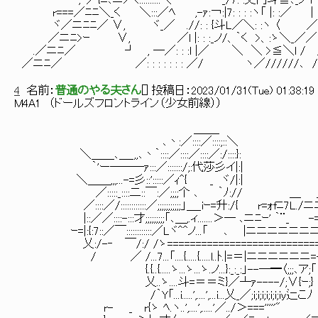
,-／{ﾆ､ニ> く::::::::::＼ ¨´ _/7: :丈冂斗≦､_ノ r┴干ミ| |/
r===／ﾆﾆ＼_く ＼:::／ﾍ ,-ｧ:￢:|7: : : :ヽ「 |: :／ | l┼
ヾ／ニﾆﾆ／ ∨, ヾ_／ .//: : {斗L／＼: :ヽ 〈 ／ア～､/tz彡 :
／ニﾆ>ｰ ∨, ／l |: : :_ノ/、｀く >、:ゝ＼_／／ }ﾍ ∨/∧: 
.／ニﾆ／ ┘ , ─／: : :l |／ ＼ ＼ >≦＼l / ／--＼|//
／ニﾆ／ ／: : : : : : : ／/ ヽ／//////､ /------|
4
名前：
普通のやる夫さん
[
] 投稿日：
2023/01/31(Tue) 01:38:19
M4A1 （ドールズフロントライン（少女前線））
＿＿_
､丶:／::::／::::;::＼
＼＿＿､＿_,,､丶｀::::／::::／::::
｀'ー───ｧ:::／:::::::/;:代莎彡イ|:
＼＿＿,,,...-=彡::':::::／ｨ^{ _ ヾ/|
／:::::_::::二::￣:／;;;;个 ､ ｀ﾉ:// ＿ _ 
／::::／/::::::::::::／;;;;;;;;;;;」＿_iｰ=升:/{ r=ｫfﾆ7L.
|::／／::::-:::才;;;;;;;;;「､＿,.ィ.......＞─ ､ニﾆｰ
ｰ=|:{:7::／￣::::::::::::／Lヾ^^ノ...「 ､ |ニニニニニニニ
乂:/-‐ ￣/:/ /ゝ=============================
/ ／ /...7...「....{.....{.....l..ﾄ.|=＝|ニニニニニニ=
{.{..{.....ゝ...ゝ...ゝ.ノ...}:_:_:」--─
乂..ゝ....斗=＝＝ミ}／┴ｧ----/;∨{ｰ;}
/｀Y「...i.....',....',...i...乂_／;i;i;i;i;i;i;iy辷こﾉ
r- _ r{ゝ ﾍ.ヽ..',....',.....'／../＞==='''''"