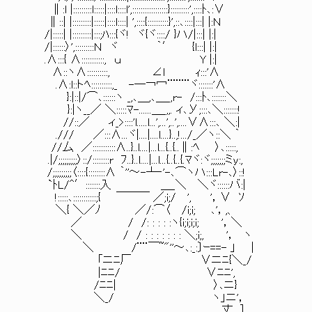
∥:l |:::::::::l:::::|::::l::::l',:::::::::::::::::}:::::::::',::::ﾄ､:∨
∥::| |:::::::::|:::::|::::l::::| ',::::{::::::::::}',::､::::|:::| |:Ｎ
/|:::::| |:::::::::|:::;ﾊ:::{ヾ! ヾ{ヾ::::/ }ハ/|:::| |:|
/|::::::〉',:::::::::Ｎ ヾ ｀′ {l:::| |:|
.∧:::{ ∧:::::::::::, ｕ Y |:|
∧::ヽ∧::::::::::, ∠l ｨ:::'∧
.∧:l::トﾍ::::::::::,_ -─￢冖¨¨¨¨ヾ:::::::'∧
}:|::|/⌒､::::::ヽ _,､＿,､＿_,r- /:::ﾄ､:::::::＼
}:|ヽ__／ ＼:::::ﾏ-......＿_,,. ィ､У;:::､＼:::::::!
//::／ ィ_>::::'l.....l...',...',..',....∨∧:::､ ＼:|
./// ／:::∧...ヾ|....|....l....}..,!.../_／ヽ::＼ ｀
//厶 ／:::::::::::∧..}..l....|...l...{..{..∥:ﾍ 〉､:::::,
.|/;;;;;;;;;〉::/::::::::r ﾌ..}..l....|...l...{..{..{.ﾏヾ:ヾ;;;;;;;ミy:,
/;;;;;;;;;〈::::{::::::::∧ ｀''～-┴‐'-､⌒ヽハ:::Lr-､〉::!
`ﾄL/^′:::::::入 ＿_＼ ＼ヾ::::::バ:|
!:::::､:::::::::::;{ ￣￣￣ ／;i;/ ', '，∨ ｿ
＼{ ＼／ﾉ ／/:⌒〈 /i;i; ､'，,、
／ / /: : : : :ヽ{i;i;i;i; '，＼
＼ / / : : : : : : : ＼;i;, '， ヽ
＼ /¨¨￣~"''～､:_:〕ｰ==- 」 |
「ニﾆ厂 ∨ニﾆ{＼_/
|ﾆﾆ/ ∨ﾆﾆ',
/ﾆﾆ| 〉､ニ}
＼_/ ヽ」ニ'，
丈__]