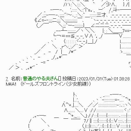
/ハ::＼::::＼ ` ／少∧、 } /| /r======ﾍ-_-
_ -─‐-､ ',::::::＼::个s。_ ー'´ /_斗-──一'─-= _.
／_;;;-─‐-､;;;;;"'～､_::＼:`＿::::::::三才､´_-_-_-_-_-_-_-_-
《∠=-‐;;;;二;;;;＼;;;;;;;;;;;;;;￣､ ｀ヽ-_-_-_-_-_-_-_-_-_-_-_-
〈_／￣ ＼;;;`ー-;;;;;;;;;;}＿_∠二二二_-_-_-_──━━￢ア...:.:.:.:'
,.--┴‐;;;;;;;;;／ヽ ＼＼ |: : ＼＿＿7==─-ｧ....´...........ヽ:
└￢＝==≦_-_-_∨∧ '，_/ ￣￣￣∨...............l...................... ∨/
､丶｀ 〈: : : : :ヾ-_-」＿|_/ l.......................................
／ ＼ _rへ:_:／｀＞´ |..................,:.:.:.............:.:.:.:八＿/L_:.:
_／ _ - / | /*'" ゝ........:.:.:.:._.:.:.:.:.:......_／ └-/＿≧x'
､丶_ - _/,.｡*'￣ ￣￣/ ヾ¨¨¨¨:∠二ニ/: : : : ＼/:＼＼: : 
､丶｀ - _ -= ¨ r≦|: :＼＼: / 〈:_: : : : : :/＼/｀¨¨¨;;／:
／ ＞ 、 ,.｡*'" ヾﾆ|: :＼＼/_ -=ニニニニニﾆ/;;;;;;;;;_／::::::
7
名前：
普通のやる夫さん
[
] 投稿日：
2023/01/31(Tue) 01:38:28
M4A1 （ドールズフロントライン（少女前線））
ﾄ､ _......-─‐-.._
_ |...', ､丶｀-::::::::::::=-..... ~'+.
∧~'+.,|.....＼ ／:／:::::::::::::::::::::-::､::
∧........＼....∨ :/:/:::::::::::::::::::::::::::::::ヾ:::
,.｡-─- ＿ ~'+.,_....＼」:/:/::::{:::::::::{:::::::::::::､::::::|:::
/ ＼ ￣ ¨¨¨¨ 7/∥:::::{:::::::::{::{:::∨:::::､::|::::::|
{ ヽ 〈_l:::|l:::::､:',:::{::::{::{:::::∨:::::::l::l:::