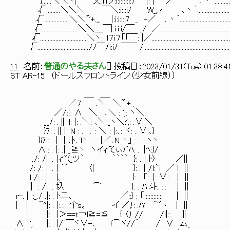
}......＼＼ヾ| 乂:i:i:ノ:i:i:i:i:i:7 '''^|: | ／ ､丶｀..........
√.........＼＼＼ ￣＼:i:i:i/ .W_,.ｨ ､丶｀........................
.√................＼＼~'+.,_ |:i:i:i:i7 _ -／ ､丶｀...................................
.√.......................＼＼＿￣|:i:i:i/￣ _/ ／...............................................
√..............................＼ヽ: :l７i７「「￣: |／....................................................
√.................................//￣/i:i/ ￣￣ /.........................................................
11
名前：
普通のやる夫さん
[
] 投稿日：
2023/01/31(Tue) 01:38:4
ST AR-15 （ドールズフロントライン（少女前線））
＿_ ＿_
_／:7: ､: .､＼ : ＼~'+.,_
／/:|: ∧ : ＼ : ､＼ : ',: ヽ＼
__/: .∥:l: |: .＼: ､＼:_ヽ＼:',: .∨:＼
}7: .∥|: N : . : . : ＼ : |:､: ヾ: . ∨:､}
}i7l: . |: .|_､ﾄ､:lヽ: . : |／､N_ヽ」 : . |:ヽヽ
∧l: . |: .| _≧ヽ ヽイｨ'てぃ)^ﾊ: . :|ﾍ:}/
./: /|: . |ｨ'"(_ツ｀ ｀｀｀｀ }: . | ﾄ〉 ／||
/: /: |: . | ´´ 〈| }: . | /l:`i ／ l ||
l /: . |: . |、 }: . 「: .|: ∨: | ||
∥ : /|: . 圦 ⌒ }: . ﾊ:斗..:::: | ||
r-.∥:_./ .|: . ﾄ二､ ／::} : 「:::::::::::: | ||
| | ¨''|: . |:.:.:.:个s。 イ ／,!: .ﾊ'￣~"ヽ | ||
l :|: . |＞==t￢l≧=≦ { 〈,! // /l|::. ∥
∧ ', |: . |/ ￣ヾ∨-､ f⌒ヾ//´ / ∨ ム_