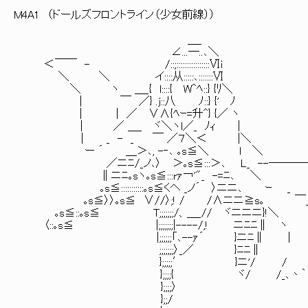
M4A1 （ドールズフロントライン（少女前線））
＿_
∠...─..､＼
＜￣￣ - /::;::::::::::::::::Ⅵi
＼ ＼ イ::::从:::::､:::::::Ⅵ
＼ ヽ ＿_{ l::::{ W^ﾍ::} {ﾘ＼
| ￣ ／} .j::八 ﾉ::} {' ﾉ
| | ／ ∨∧{ﾍｰ=升^} {／ ヽ
| ／ ＿_ ヾ＼ヽl／_ ﾉｨ |
| _ - _ ￣ ／７＼＜ |＼
ー ´ ＿＞､, -‐､ ｡s≦＼ l ＼
／ニﾆ/_ノ､〉 ＞｡s≦:::＞､ L_ --────
∥ニﾆ｡sヽ｡s≦:::rｧ￢'"_ -=ﾆ､ 
｡s≦:::::::::::｡s≦くヘ _ノ´ 〉ニニ､ ｰ
｡s≦〉〉｡s≦ ∨//〉;! / /∧ニニ≧s｡ ￣_
｡s≦::｡s≦ T;;;;;;;/、＿_// ヾニニニ}!＼ 
〈::｡s≦ |;;;;;;;|----/,! ニﾆﾆ∥
|;;;;;;「､--ｧ´ }ニﾆ∥ 
;;;;;;;〉_／ }ﾆﾆ∥
};;;;;′ }ニ'/ / ､
};;;;{ ヾ/ /_､丶｀
};;;;〉
};;/