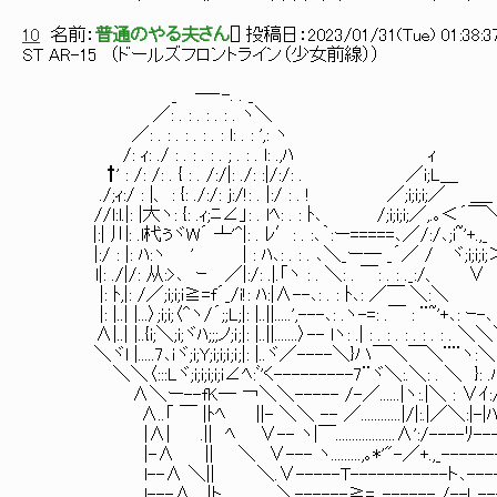
10
名前：
普通のやる夫さん
[
] 投稿日：
2023/01/31(Tue) 01:38:3
ST AR-15 （ドールズフロントライン（少女前線））
_ ─‐-. . _
／: . : . : . : . ヽ＼
／: . : . : . : . : l: . : ',: ヽ
/: ｨ: ./ : . : . : . ; . : . l: .,ﾊ ｨ
†' : /: /: . { : . /:/|: ./: :|/:/: . ／i;L＿
./;ｨ:/ : |、 : {: ./:/: j:/!: . |:/ : . ! ／;i;i;i;／ ＿_
//l:l.|: |大ヽ: {: .ｨ;ﾆ∠」: . lﾍ: . : ﾄ､ /;i;i;i;／,.｡＜´
|:| 川: .l杙ぅヾW´ ┴'^|: . ﾚ′: . :､｀:ー=====､／/:/､;i~'+.,
|:/ : |: ﾊ:ヽ ' | : ﾊ､: . : . ､＼_ー─ _´／ / ヾ;i;i;i;
l|: ./|/: 从:>､ ｰ ／|:/: .|.「ヽ : . ＼: . ￣: . : ._:/、 ∨
|: ﾄ,|: /／;i;i;i≧=f´_/i!: ﾊ:|∧--､: . : ﾄ､: ／￣ ＼:＼
|: |..| |...〉;i;i;〈^ヽ/´;;L;|: |..||.....',---､: .ヽ-=: .￣ : ¨~'+､: ｰ-､
∧|..| |..{i;＼;i;ヾﾊ;;;ノ;ｉ;|: |..||.......〉-- lヽ: .| : . : . : . : . : . 
＼ヾl |.....7､ｉヾ;i;Y;i;i;ｉ;ｉ;|: |..ヾ／----＼}ハ￣＼￣＼¨¨ヽ:＼
＼＼〈:::Lヾ;i;i;i;i;i∠ﾍ:ﾞ'く---------7¨ヾ＼:.＼: . ＼ }: .
∧＼ー--fK─ ￢＼＼----- /-／......|ヽ:.|＼ : ∨ｲ:
∧..「 ￣ |ﾄﾍ ||- ＼＼ -- ／............|/|:.|／＼:|-|
|∧| .|| ﾍ ∨-- ヽ|￣..................∧':/----ﾘ--
|-∧ || ＼ ∨--- ヽ.........,｡*'"-／+.,_------
l--∧ ＼|| ＼.∨-----T-----------ト､----
l---∧. |ト _ ＼------≧=､------ /--! ---