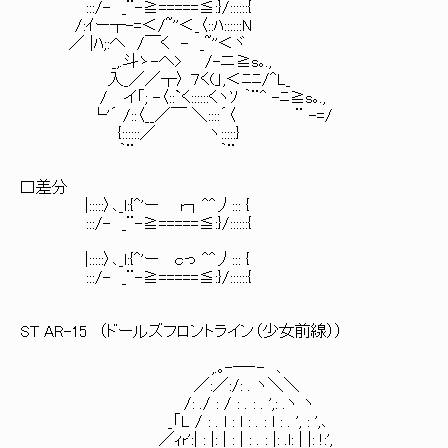
:::/- _¨-≧=====≦:}/::::::{
/:ｲー┬-=＜/~''＜_〈::ﾊ::::::N
／ |ﾊ;:へ /￣く - _~''＜ヾ
_,.斗ゝ-へ> /-ニ≧s｡.,
入_／／┬〉 ７く(」,＜ﾆﾆ/^L_
/ イ「; -〈::`く::::::くヽｿ ｀¨^ -ﾆ≧s｡.,
└'´ /::〈__／￣ ＼::::´〈 ¨ -=/
{::::::／ ヽ:::::}
｀¨ ｀¨
口差分
|:::::〉､_l:{^'ー r┐^^丿::: {
:::/- _¨-≧=====≦:}/::::::{
|:::::〉､_l:{^'ー ｃっ ^^丿::: {
:::/- _¨-≧=====≦:}/::::::{
ST AR-15 （ドールズフロントライン（少女前線））
,.｡-─‐- ､
／:／:/: . ヽ＼＼
/: ./ : / : . : . ',: .ヽ ヽ
_「L / : . l : l : . : l : . ', : ',､
／ｨr':| : |: | : | : . : |: .l: | |: !:',