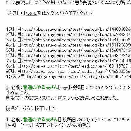
R-18表現またはそうかもしれないと思う表現のあるAAは投稿し
【次スレは
>>980
を踏んだ人が立ててください】
１スレ目：ttp://bbs.yaruyomi.com/test/read.cgi/ban/144086028
２スレ目：ttp://bbs.yaruyomi.com/test/read.cgi/ban/150884232
３スレ目：ttp://bbs.yaruyomi.com/test/read.cgi/ban/154125058
４スレ目：ttp://bbs.yaruyomi.com/test/read.cgi/ban/156120808
５スレ目：ttp://bbs.yaruyomi.com/test/read.cgi/ban/158047316
６スレ目：ttp://bbs.yaruyomi.com/test/read.cgi/ban/159327818
７スレ目：ttp://bbs.yaruyomi.com/test/read.cgi/ban/160675509
８スレ目ttp://bbs.yaruyomi.com/test/read.cgi/ban/1631157271
９スレ目ttp://bbs.yaruyomi.com/test/read.cgi/ban/1648933358
１０スレ目ttp://bbs.yaruyomi.com/test/read.cgi/ban/16607174
2
名前：
普通のやる夫さん
[
sage
] 投稿日：
2023/01/31(Tue) 01:3
すみません。
自動投下の設定ミスにより前スレから誘導しそこねました。
続きをこちらに投下します。
3
名前：
普通のやる夫さん
[
] 投稿日：
2023/01/31(Tue) 01:38:16
M4A1 （ドールズフロントライン（少女前線））