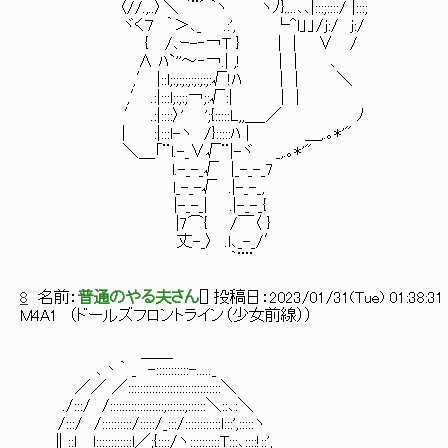
〈//.,..〉＼ ｀¨⌒ヽ ヽﾉ}....､､|:::;::::/ |:::;
ヾく７ ｀＞､_ .:', └^l」」/j:/ j:/
{ /､ｰ-‐￢T } | | ∨ /
∧ ﾊ`''～‐￢.| ,! | | ､
,′ |::l;:;:;:;:;:;:;:√!ﾊ | | ＼
,′ .:|:::l;:;:;￢;:√:| | |
′ .:|::::〉' ';{:::::L,,＿_／ ﾉ
│ :|:::l-ヽ /}:::::ﾊ | ＿,.｡*'"
＼＿「¨l.-_∨√¨|-ヾ _,.｡*'"
l.-_-_√ |_-_-_7
l_-_-√ .|-_-_,
|-_-_| .|-_-_{
|7⌒{ /￣〈 }
丈-_〉 .l､_-_/′
｀¨¨
8
名前：
普通のやる夫さん
[
] 投稿日：
2023/01/31(Tue) 01:38:31
M4A1 （ドールズフロントライン（少女前線））
＿＿
､丶｀ _ -:::::::::::-....._
／／ ／:::::::::::::::::::::::::::::::＼
./:::/ /::::::::::::::::::;::::::;::::::＼::､:＼
/:::/ /::::::::::/:::::/_:::/::::::::::::l:::',:::::ヽ
∥::l l::::::::::::l／;{::::/ヽ::::::::::T:::､::::!::',