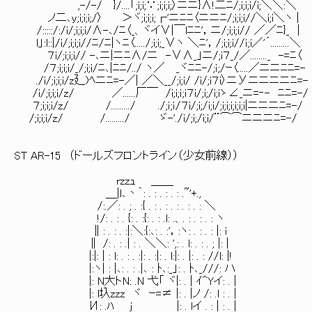
,-/-/ }/....「;i;i;∵;i;i;i;〉ニニ}∧!二ﾆ/;i;i;i/i;＼＼:＼
ノ二､y;i;i;i;/〉 ＞ヾ;i;i;i;┌'ニﾆﾆ〈ニニﾆ/;i;i;i//＼i;i＼ヽ |
/:::::/:/i/;i;i;i/∧-､/ﾆ〈_、ヾイ∨|￣lﾆﾆ'，ニ/;i;i;i// ／／ﾆ}_ |
l」:l::|/i/;i;i;i//ﾆ/ﾆ|ヽﾆ〈...../;i;i;_∨ヽ ＼ﾆ'，/;i;i;i//ｉ;i／'´.........＼
７i/;i;i;i// -､ニ|ニﾆ∧/ニ -∨∧_」ニ/;i７_/／........_ -=ﾆ〈
/７;i;i;i/_/;i;i/ﾆ､|ﾆﾆ/../ ヽ／ _ヾﾆﾆ-/;ｉ;/ｰ〈.....／ニニﾆﾆ=-
./i/;i;i;i/z廴)ﾍニﾆ=-／| ／＼__/;i;i/ /i/;i７i〉ニУニニニニﾆ=-
/i/;i;i;i/z/ ／......厂￣ /i;i;ｉ;i７i/;i;/i;iゝ∠_ニ=‐- ﾆﾆ=-/
７;i;i;i/z/ /........./ ./;ｉ;ｉ/７i/;i;/i;i/;i;i;i;i;i;i|ニニニﾆ=-/
/;i;i;i/z/ /........./ ゞ-'./i/;i;/i;i/¨⌒⌒ニニニﾆ=-/
ST AR-15 （ドールズフロントライン（少女前線））
rzzｭ ＿＿
＿|l､丶｀: . : . : . : .~'+.,
/:.／: . ; . :{ . : . : . : . : . : ＼
!/: . : . {: . :{: . : .l: .、. : . : . : ヽ
∥: . : . :|:＼:{:､: . :'，:ヽ: . : . : |: i
∥ /: . : .| : . ＼＼: ',: . l: . : . ; |: |
|:|: | : l: . : . :|: . :|: . l:|: . |: . : //l: |!
|:ヽ| : |､: . : .|､ : ﾄ､:_」: . ﾄ､_///: ハ
|: N大トN: .N 弋「 ヾ|: . | ｲ^Yイ: . |
|: l圦zzz ヾ ｰ=≠ |: . |ノ /: .l : . |
И: .ﾊ j |: . lイ . : | : . |