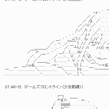
＿
-:ｧ丶｀: . : . : . :~'
／:／: . : . : . : . : . : 
／: /》: . ／ : . : . : . : . : } 
／:／ﾊ^:／: . : . : . : . : . : . : ヽ
/:／: /l: ./ : . ／: . : . : . : . : . : 
､丶｀: . ／:」:/: .／': . ｨ: . : . } : . | : .
＿､丶｀:_._:∠7:/: . :{y: ./_/ｨ'ﾞ /: . : ./: . /|: .
／_: .-: . :／￣￣ {: ./:/: ./弋ぅ∨: ／:／}:厶|: . 
＿＿＿／: . : .､丶｀／..￣┴}:/:/: /l ￣ /ィ彡 rt笏ﾃァ: 
／￣＞: . : . :_､丶｀ ＿/.....〈..........N/: /:::. ,: ｀¨¨
／: . ／￣ ／........‐､....∨.... /: ∧^込 ､＿ ｕ }: {
/: . ／＿＿_､丶｀〈................ヽ..∨...!: ∧ ＼ｰ＼ ｀¨¨￣ イ}: 
＿/｡s≦...............￣...-=ヽ....................∨|: |.......､ ￣｀^ｰ-=≦
─.......￣........................＼.........................￣＼..............｀|ﾊ!..........￣`ー───...
................................................ヽ...............................＼-....._..|..＼.............................
ST AR-15 （ドールズフロントライン（少女前線））
r‐┐
, ┴il|＞: .￣￣: . =- _
/: . : |iilililili|: . : . : . : . : . : . ､