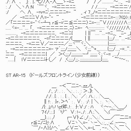
./: ∧ ､ ,|: . |､弋ﾉﾉ人-人＿_ゝ-=ﾆ / / ／.............～..._ -=
: ./ ＼.ヽ∧:N ｀¨¨ヾ_ -=ニニニﾆﾆ / /........._ -=ニニニ'
:/ へ. ∧_ -=r=ﾆ',ニニニﾆ=- ¨ _ ィ 7_,/=ニニニニニニﾆﾆ'
／ -=ニﾆﾆ∨∧=-^‐ ¨ _ _ -=ニニニニニﾆ=-::::7(Q):::l
／「ニニニニ=-^ヾ-┴┐r≦-='ニ≦ニニニ〉ﾆ=-::::¨∨///////∧:::'
......ヾ=-....¨.... 「_ -=ニニニニニニ_ﾆ〉ﾆ=- ﾍ:::::::::::::::::: ヾ///////∧:
............_ -=ニニニニニニﾆ_ -=ニﾆ{ │||￣.....¨....-=ﾆ,,_￣ﾆ- _」::
-=ニニニニニニﾆ_ -=「ニニニニ/{＿＿ │||....................|;;;;/.....¨....-=ﾆ,
ニニニﾆ_ -=ニニ∨／ニニﾆﾆ／;;;;ヾ¨¨ヾ;;＼....................|;;;;;;;,...............
_ -=ニニニニニニニﾆ=- ァ´;;;;;/;;;;;;;;;;＼ ヾ;;;;~'+.,_.........{;;;;;/....,-=...¨.....|...
ニニ_ -=ニニニニニ{ ／ ＞く;;;;/;;;;;;;;;;;;;ｰ┘;;;;;;;;ヾ;;ヾ-= _..../................|......
¨.......| l∨ニニニﾆ斗〈_／ / ,く;;;;;/;;;､;;;;;;;;;;;;;;;;;;;;;;;;};;;;;;, ~"''～､、...|........
ST AR-15 （ドールズフロントライン（少女前線））
＿ -＜￣二ﾆ-､zzノL
/:, :/: . : . ＼: . : . : ＞､》: ＼
/:/: .{: . : . {: . :＼: ´／: .ﾊ､: . :＼＿
∥:!: . :}r､＞ﾍ´ : . ∨: . :/: | ＼ : . ヽ:＼
/}: .j;ﾊ.ハzｆ斧､!: . :ﾄ:∨:/ : ﾊ ヾ:～-､:＼＿ノ
７ｲ/:.:.:} ´り'^ ∨: !-､/: .∧:.＼ ＼(￣｀¨¨´
＿}:.:.:.丿 ┌‐∨ﾄ∠:_/:.､＼:.:＼＿_／￣二ニ=
r≦ﾆ/ﾆ};!:∧ ∨ﾆヽ＼=-｀ヽ:ｰ＼:.:_._:∠.:-─-､
｀¨¨/-∧}:{/へ｀＿∠∨ニ＼＼=-L￣, ‐-､＼:＼￣ ＼