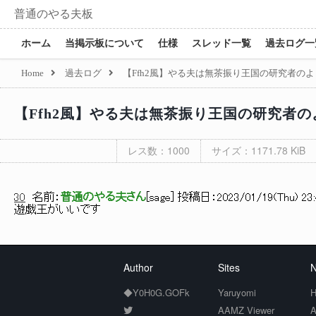
普通のやる夫板
ホーム
当掲示板について
仕様
スレッド一覧
過去ログ一
Home
過去ログ
【Ffh2風】やる夫は無茶振り王国の研究者のよう
【Ffh2風】やる夫は無茶振り王国の研究者のよ
レス数：1000
サイズ：1171.78 KiB
30
名前：
普通のやる夫さん
[
sage
] 投稿日：
2023/01/19(Thu) 23:
遊戯王がいいです
Author
Sites
N
◆Y0H0G.GOFk
Yaruyomi
H
AAMZ Viewer
A