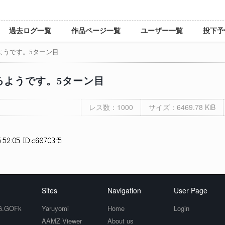
過去ログ一覧
作品ページ一覧
ユーザー一覧
投下予
るようです。5ターン目
あるようです。5ターン目
レス数：1000
サイズ：6469.78 KiB
:52:05 ID:c68703f5
Sites
Navigation
User Page
.GOFk
Yaruyomi
Home
Login
AAMZ Viewer
About us