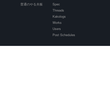
普通のやる夫板
Spec
Threads
Kakologs
Works
Users
Post Schedules