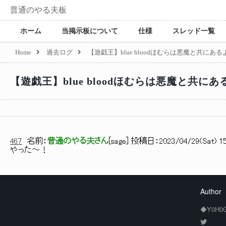
普通のやる夫板
ホーム
当掲示板について
仕様
スレッド一覧
Home
過去ログ
【遊戯王】blue bloodほむらは悪魔と共にあ
【遊戯王】blue bloodほむらは悪魔と共に
467
名前：
普通のやる夫さん
[
sage
] 投稿日：
2023/04/29(Sat) 15
やった～！
Author
◆Y0H0G