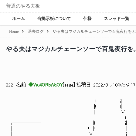
普通のやる夫板
ホーム
当掲示板について
仕様
スレッド一覧
Home
過去ログ
やる夫はマジカルチェーンソーで百鬼夜行をぶ
やる夫はマジカルチェーンソーで百鬼夜行を
322
名前：
◆Wu4ORbWqOY
[
sage
] 投稿日：
2022/01/10(Mon) 17:
|! i| :
|! i| i
|! ∨|
|! i!
┌─────┐ i |! i|
│ │ i! |! i|
│ │ |∨ i!