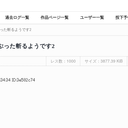
過去ログ一覧
作品ページ一覧
ユーザー一覧
投下予
った斬るようです2
ぶった斬るようです2
レス数：1000
サイズ：3877.39 KiB
34:34 ID:3e582c74