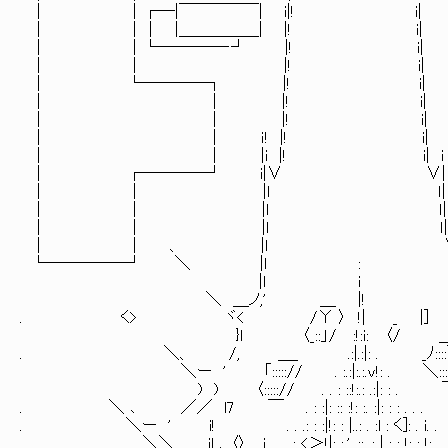
│ │┌─|￣￣￣￣￣| i|! i|
│ ││ |＿＿＿＿＿| |! i|
│ │└────‐┘ |! i|
│ │ |! i|
│ └────┐ |! i|
│ │ |! i| ┌──|
│ │ |! i| │ 
│ │ ｉ! |! i| └
│ │ |i |! i
│ ┌────┘ i|∨
│ │ |l ｌ|
│ │ |l ｌ| 
│ │ |l ｌ| i
│ │ 、 |l ∨
└─────┘ ＼ |l : ｌ
|l i ｌ|
＼ ＿ノ,' ＿ |! ｌ
. く> ヾ< /Υ 〉 !| _ |] ー
}l 〈_::」/ :!:i: 〈/ ＿
. ＼、 /, ＿_ .:|.:|: . _ﾉ::::＼＼
＼ー ' 「:::::// . :.:|:.:.v!: . ＼
) ) 〈:::::// . . : ::!:.: .:|: 
. ＼ ､ ／／ l7 ￣ . : :|: :: :!: :. :|: : : 
. ＼ー ' i! . . .: : :|!: : |..: . :l : く]:
＼＼ iｌ 、〈〉 i . . : <＞!|: :,' .:: .: | : : !: : !