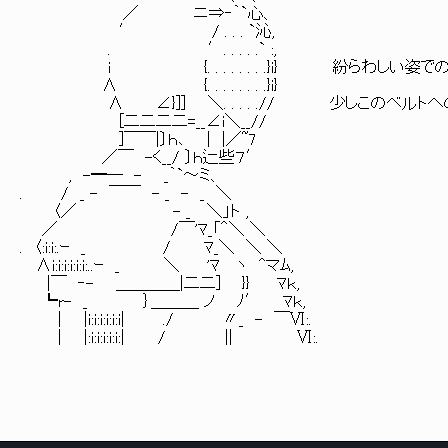
／ ニ⇒‐｀`心、
′ / . . . `沁,
. ′. . . . .` :,
i {. . . . . . . .}i} 紛らわしい姿での
∧ {. . . . . . . .}i}
∧ ∠}]] ＼. . . . .// 少しこのベルトへ
[二二二二=__∠i＼__//
]￣￣|〕ｈ､ | |／~7
／￣ -く__/ 〕ｈ辷些７′
, -━─ - _｀`～ミ、
. / _ - ￣￣ - _ - _ ＼
〈／ - _ ＼」ト ,
／ /￣'ﾏ_「＾＼ ＼
. 〈:i:i:.ｰ _ / ﾏ_＼ ＼ ＼
∧i:i:i:i:i:i:..ｰ _ ＼ 'ﾏ ヽ ^マﾑ,
|￣ ‐- ＿＿＿＿|二二] }} ﾏｋ,
┗r- _ ｝＿＿＿ ノ ﾉ′ ﾏｋ,
| |i:i:i:i:i:i| ./ 〃_ - ￣Ⅵ:.
| |:i:i:i:i:i:| / || Ⅵ:.