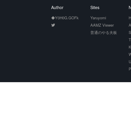
Author
Sites
N
◆Y0H0G.GOFk
Yaruyomi
H
AAMZ Viewer
A
普通のやる夫板
S
T
K
W
U
P