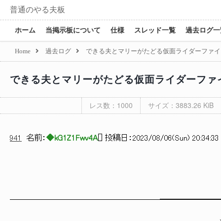
普通のやる夫板
ホーム
当掲示板について
仕様
スレッド一覧
過去ログ一
Home
過去ログ
できる夫とマリーがたどる仮面ライダーファイズ |
できる夫とマリーがたどる仮面ライダーファイズ 
レス数：1000
サイズ：3883.26 KiB
941
名前：
◆kG1Z1Fwv4A
[
] 投稿日：
2023/08/06(Sun) 20:34:33
───────────────────━━━━━━━
／ / / 
、______彡 / /