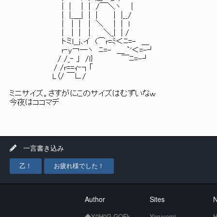
| | | | /￣＼ヽ |
| |_＿| | | | |__/
| | | | ＼ | | l
| | | | ＼_| | /
トミl__j､イ (⌒r=ﾐ＜ﾆ=- ＿
r‐y￢―ヽ ﾆ=- ＿ `'＜=-┘
/ /_‐ ｣ /ｌ} ￣ﾆ=-┘
/ /r==ｨ‐┐｢
L〈/ ￣∟/
ミニサイズ。さすがにこのサイズはむずいなｗ
今夜はココマデ
一言書き込み
乙！
お疲れ様でした！
Author
Sites
N
◆Y0H0G.GOFk
Yaruyomi
H