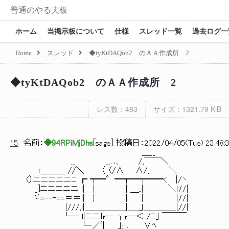
普通のやる夫板
ホーム
当掲示板について
仕様
スレッド一覧
過去ログ一
Home
スレッド
◆tyKtDAQob2 のＡＡ作成所 2
◆tyKtDAQob2 のＡＡ作成所 2
レス数：483
サイズ：1321.79 KiB
15
名前：
◆94RPiMjDhs
[
sage
] 投稿日：
2022/04/05(Tue) 23:48:
＿__
__ _,..､、 /,￣￣＼
t＿＿＿ //＼ 〈 〈/∧ ∧/, ＼
(）ニニニニニﾆ ┏ ┯━°━┯━┯━━< |/ヽ
_]ニニニニニ l| | | ＿,.| ＼ｌ//|
ゞ=--‐==＝＝l| | | | |//|
|///,l|＿＿＿＿＿|_＿,｣＿＿＿＿|//|
└― l|ニニ}r‐‐ ┐r―＜ /ﾆ｣ ￣￣￣
└‐／ﾞ|__ _｣::.､ ∨ﾍ