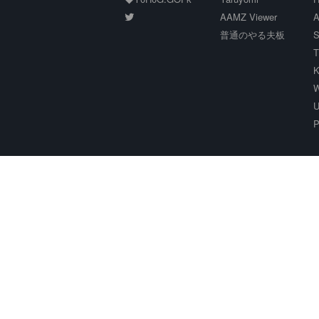
AAMZ Viewer
A
普通のやる夫板
S
T
K
W
U
P