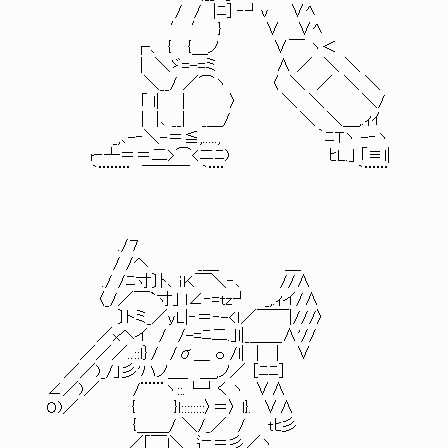
/ / |ﾆ] ‐┘v ∨ﾍ
′ ′ } ∨ ∨ﾍ
┌､ { {＿ノ ∨￣ ヽ＜
| ＼ゞ=-=ミ ∧ ／ ＼ ＼
＼__/ ／⌒ヽ 〈 ＼ ／ ＼ ＼
｢ l| | 〉 ＼ ＼ ＼/
| |､ __| _＿/ ＼ ＼＿,.ｨｲ
_,､-‐＼-＝≦,....., ｀ﾆTヽ -‐ヽ
r‐┴＝＝二>⌒<ニﾆ) ﾋL.｣ ｢≡l|
｀¨¨¨¨ ￣￣￣ ｀¨¨ ｀¨¨¨
./７
/ /ヘ _＿ ＿
./ /ﾆ寸〕ﾄ､ ｉＫ￣＼‐､ //∧
〈_/／￣`寸｣ l∠‐=tz┘ _,.ｨイ/∧
〕トミ_／yL|‐＝‐-<ｌ／￣￣|///〉
／xヘイ / /-=ﾆ二.｣l|_＿＿∧'//
／／／..::l｝/ /σ＿ ｏ /l| | | ∨
／／)_/」彡'ハノ＿_ ＿,ノ／ ［ﾆﾆ]
∠／)／ /¨¨¨ヽ::.└┘く ヽ ∨∧
O)／ { }l::::::::〉＝〉 l}. ∨∧
{＿＿/ ＼/_／ / tﾋ彡
／｢￣l＼ 辷＝彡／ヽ