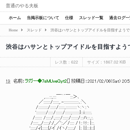
普通のやる夫板
ホーム
当掲示板について
仕様
スレッド一覧
過去ログ一
Home
スレッド
渋谷はハサンとトップアイドルを目指すようで
渋谷はハサンとトップアイドルを目指すよう
レス数：622
サイズ：1867.02 KiB
19
名前：
ラガー◆7sMUveGyt2
[
] 投稿日：
2021/02/06(Sat) 20:5
,.....:::,::::￣｀´￣:::＞､
／::::::::/:::::::,..-:::::::::::::::::､:＼
/:::::::::::/:::::::/:::::::,:::::::::::::ヽ:ヽ::ヽ
':::::::::::/::::::/::::::::/:::::::;:::::::::}:::i::::::::.
/:::::::: /::::::/:,::::::/:::::::/::::::::/::::ﾊ::::,::.
/::::::__/::::::/:/_／'::／/::::: / !:: !:!:: |:::.
'::::::/ィ{:::::::{/イ /ｲヽ/:::::::/ |:: |:|::::l:::|