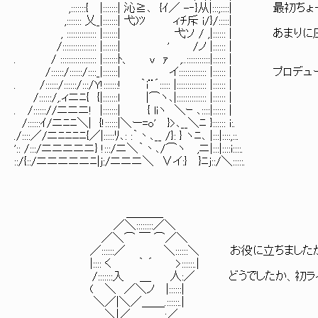
,:::::::{ |:::::::| 沁≧､ {ｲ／ -‐}从|:::;::::| 
,::::::: 乂_|:::::::| 弋)ﾂ ィﾁ斥 i/}/:::::|
, :::::::::::::: |:::::::| 弋ソ / ,|::::::
/:::::::::::::::: |:::::::| ' /ノ |:::::: |
. / ::::::::::::::::: |:::::::ﾄ、 v ｧ ,..:::::::::::|:::::: |
/::::::/::::::/::::_|:::::::| イ::::::::::::: |::
. /::::::/::::::/:::/Y!:::::::! ｀i¨´::::: |:::::::::::::: |:::::: |
/::::::/,.ィニﾆ{ {|:::::::l |⌒ヽ､|:::::::::::::: |:::::: |
. /:::::://ニニニ! |:::::::| { liヽ ＼ｰ ､::::|:::::: |
/::::::ｲ/ニﾆﾆ＼| {!::::::|＼ー=o' }>､__＼ﾆ }:::::: i:.
./::::／/ニﾆﾆﾆﾆ{／|:::::ﾘ､: :｀丶､__ /}: } ヽﾆ､ |:::|::::,::.
':: /:::/ニニニニニ} !:::/ニ＼｀丶､/⌒ヽ ,ニ|:::|::::i::::.
::/{::/ニニニニニﾆ|j:/ニニニ＼ ∨イ:} }ﾆj::/＼:::::.
＿＿＿_
／＼::::::::／＼
／＼⌒ ￣ ⌒／＼
／::::::／ ＼::::::＼ お役に立ちましたか
|:::: く ｀ ´ >::::::.|
/:::::::入 ＿ 人:／ どうでしたか、初ラ
( ＼ ／＼ノ |::::::|
＼／|＼／＿＿.::::::.|
＼|／＿＿＿:／