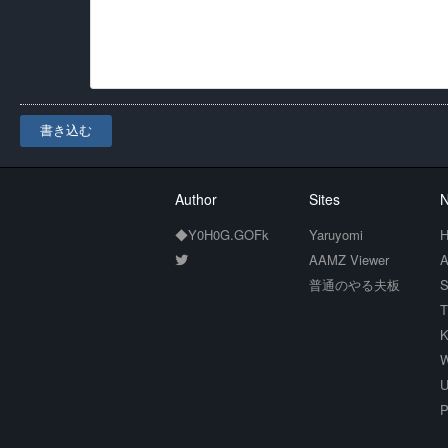
書き込む
Author
Sites
N
◆Y0H0G.GOFk
Yaruyomi
H
AAMZ Viewer
A
普通のやる夫板
S
T
K
W
U
P