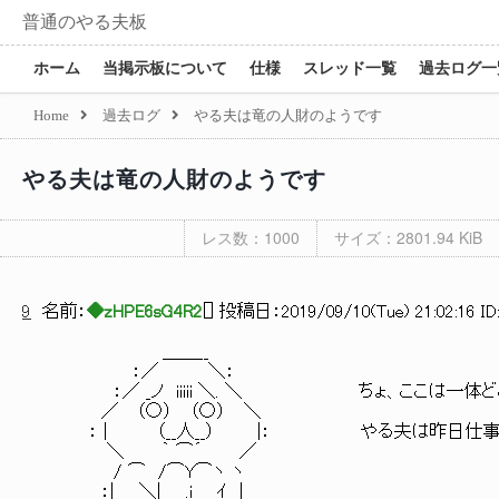
普通のやる夫板
ホーム
当掲示板について
仕様
スレッド一覧
過去ログ一
Home
過去ログ
やる夫は竜の人財のようです
やる夫は竜の人財のようです
レス数：1000
サイズ：2801.94 KiB
9
名前：
◆zHPE6sG4R2
[
] 投稿日：
2019/09/10(Tue) 21:02:16 ID
＿＿__
：／ ＼：
：／ _ノ iiiii ＼. ＼ ちょ、ここは一体ど
／ （○） （○） ＼
： | （__人__） |： やる夫は昨日仕事か
＼ ｀ ⌒´ ／
/ ⌒ /⌒Y⌒ヽ ヽ
：| ＼| .i ｲ |