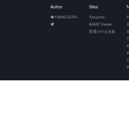
Author
Sites
N
◆Y0H0G.GOFk
Yaruyomi
H
AAMZ Viewer
A
普通のやる夫板
S
T
K
W
U
P