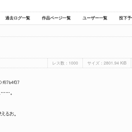
過去ログ一覧
作品ページ一覧
ユーザー一覧
投下予
レス数：1000
サイズ：2801.94 KiB
D:f87b4f37
…。
も
えるお。