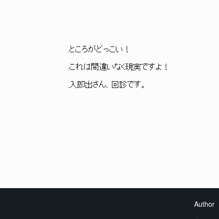
____
,. '"::::::::
.ところがどっこい！ 〈::::::<::
γ´￣￣￣￣｀
.これは間違いなく現実ですよ！ ,
（（ ,ﾍ, ﾙ, 'ｴ-
.入即出さん、回診です。 '､ '､ .ﾙﾚ
> ⌒弋.ﾘ ""r-‐‐┐
( 弋ゝ ヽ､__,ﾉ_ノ」
`ヽ_,.,__ i.r'入」」_
（ 弋〈 ＋::::
（ ノλ ＋;;
}>'<{ <.＿＋;;
ﾉノ /:::::::
,'::::::::
Author