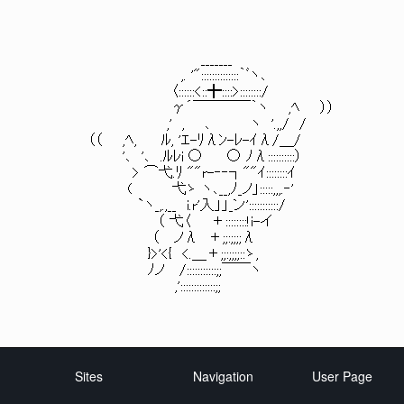
___
::::::｀ﾞヽ､
╋::::>::::::::/
ヽ ,ﾍ ））
' , ､ ヽ '.,,/ /
ﾘλﾝ-ﾚ-ｲλ/＿/
i ○ ○ ﾉλ::::::::::）
""ｲ::::::::ｲ
:::::,,,.‐'
ン':::::::::::/
::::!i-イ
:;;;;λ
:;;;;::ゝ,
::::;;￣￣ヽ
:::::;;
Sites
Navigation
User Page