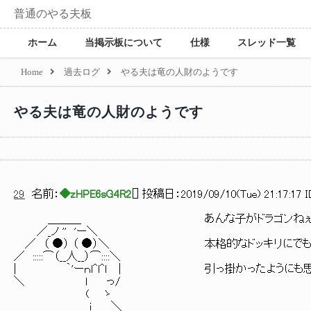
普通のやる夫板
ホーム
当掲示板について
仕様
スレッド一覧
Home
過去ログ
やる夫は竜の人財のようです
やる夫は竜の人財のようです
29
名前：
◆zHPE6sG4R2
[
] 投稿日：
2019/09/10(Tue) 21:17:17 I
＿＿＿ あんな子がドラゴンねぇ…
／_ノ '' 'ー＼
／ （ ●） （ ●）＼ 本格的なドッキリにで
／ :::::⌒（__人__）⌒::::＼
| ｀'ーｎl^l^ｌ | 引っ掛かったようにも思
＼ l っ/
( ゝ
ｉ ＼