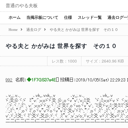
普通のやる夫板
ホーム
当掲示板について
仕様
スレッド一覧
過去ログ一
Home
過去ログ
やる夫と かがみは 世界を探す その１０
やる夫と かがみは 世界を探す その１０
レス数：1000
サイズ：2640.96 KiB
992
名前：
◆1F7GS37s4E
[
] 投稿日：
2019/10/05(Sat) 22:29:23 
､.v,,;..v､, ､.vk,,..vxk,,..v ､v,,;..v､, ､.vk,,..v ､.v
ゞ;爻彡ヾ;ゞ ﾐ”v:";v;oゞゞ爻 彡;,oヾv”v':,'v;;ﾐ爻 ﾞゞ;;ﾐ;v;oゞv ゞ ヾ;v
.:ﾞ;ゞ;ヾ.:ﾞ;;ﾐﾞ':, v:";v;oゞゞ;y;ヾ.:ﾞ;;ﾐﾞ爻ﾐﾞ,oヾvoヾv”v':, ﾞﾐ爻ゞv;;ﾐ:'爻ミﾐﾞ
.:ﾞ;;ﾐﾞ':,”:";oヾ ﾐﾞ,oヾv”v'ゞoヾv”vﾞﾐﾞ'爻vﾞゞﾐﾞ':,”:";oヾ ;ﾐﾞ' ;;ﾐﾞ':,”:";o:;v':
v':,ゞ;;ﾐ爻;ヾ ﾐﾞ'爻ゞ;爻彡;ゞ;ヾ. ;ﾐ”v:";vﾞ;;v'o:,ゞv;;ﾐ'爻 vゞ;ﾐﾞ'爻vゞ;ﾐﾞ':,
二二l二二l二二l二二l二二l二二l二二l二二l二二l二二l二二l二二l