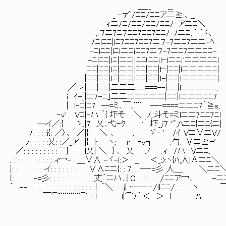
＿__ __
_ -ァ^/ﾆﾆ/ﾆﾆア二≧:､ __
ィニ/ﾆ/ﾆﾆ/ﾆﾆ/ﾆﾆ/-アニﾆ＼
, ７ニ7ﾆ７ﾆﾆ7ﾆﾆ7ﾆﾆ/-/ニﾆ, ⌒ヾ､
/ﾆlﾆﾆ|lﾆ7ﾆﾆ7ﾆﾆ7ニ７-7ニﾆ7ニニ-ﾍ
-ﾆlﾆﾆ|lﾆｌニﾆｉﾆﾆ7ニ７-7ニﾆ7ニニﾆﾆ-
-ﾆlﾆﾆ|lﾆ|ニﾆ|ｌﾆﾆ!ﾆﾆｉlｰlニﾆｉ'ニニニﾆﾆl
ﾆﾆ|ﾆﾆ|lﾆ|ニﾆ|lﾆﾆ|ﾆﾆ|lｰ|ﾆﾆ|lニニニニﾆ|
_|ﾆﾆ|ﾆﾆ|lﾆ|ニﾆ|lﾆﾆ|ﾆﾆ|ｌ-|ﾆﾆ|ｌニニニニﾆ|
／ ゝ|ﾆﾆ|ﾆﾆ|二二二ﾆﾆ===--|ﾆﾆ|lニニニニﾆ,
i ｲ-_|ニ7-ﾆ｣二二ニニニニニ|ﾆﾆ|lニニニﾆﾆ7
| l-ﾆ|ﾆ7 --=ミ､￣､¨¨ ---====ニニﾆ7
‐v' Vﾆ|-ハ ｀{ 圷そ ＼ ﾉ,.斗そ=ミlニニ7ﾆﾆ7ﾆl
--イ／:{ ゝ.|7 乂､弋ｰｸ '´ 圷_j７ '",ﾊニﾆ{ニﾆ{ニ|
/: : : :i{: ／〉､ ´／|{ ＼ ､ , ゞ- ' /ｲ
ﾉ: : : : :乂: :／_ア |{ ﾄ ヽ; r ‐v┐ .勹、∨ニ≧ｰ'
／: : : : : : : : :￣] l乂| ＼ } ､ 乂 ノ .ィ /ハ Vニﾆ、
. : : : : : : : : : : ィ冖- ＿∨∧ -ヾ-l:＞ __ ＜_:):ヽ{ﾊ,人l∧ニﾆ＼
|: : : : : : : : イ: : : : : : : : : :∨∧ﾆニ{: : 7 ─‐=彡 人＿ ＼ニﾆ
{: : : : : :-=彡: : : : : : : : : : : 丈´ニハ､:|:O: : l : : : /ﾆﾆア冖､ -
｀ -- _: : : : : : : : :_:_: : : :|: ｀＼: : :j{ ー─‐‐/l{ﾆﾆ/: : : : :ヽ 
￣⌒¨¨¨¨¨⌒丶}: : : : : : l|⌒7´:＜ ＞: :{: : : : : : ﾊ