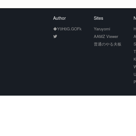
Author
Sites
N
◆Y0H0G.GOFk
Yaruyomi
H
AAMZ Viewer
A
普通のやる夫板
S
T
K
W
U
P