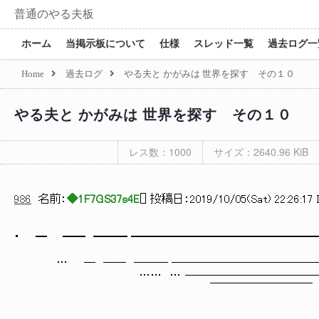
普通のやる夫板
ホーム
当掲示板について
仕様
スレッド一覧
過去ログ一
Home
過去ログ
やる夫と かがみは 世界を探す その１０
やる夫と かがみは 世界を探す その１０
レス数：1000
サイズ：2640.96 KiB
986
名前：
◆1F7GS37s4E
[
] 投稿日：
2019/10/05(Sat) 22:26:17 
・ ━ ━━ ━━━ ━━━━━━━━━━━━━━━━
… ─ ── ─── ──────────────
…… … ──────────────
￣￣￣￣￣￣￣￣￣