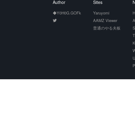
Author
Sites
N
◆Y0H0G.GOFk
Yaruyomi
H
AAMZ Viewer
A
普通のやる夫板
S
T
K
W
U
P