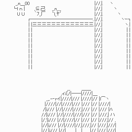
_,n＿00 |//,|. ヽ
└l ｎ | ,⊆.己 _,n___ |//,| ヽ
U Ｕ ｀ﾌ_厂 `l_ﾔ′ |//,|. ヽ
┌―――――――――――――..|//,|. ヽｰ
| |三三三三三三三三三三三三三.|//,| ヽ.|
| | |//,| | |
| | |//,| | |
| | |//,| | |
| | |//,| | |
| | |//,| | |
| | |//,| | |
| | |//,| | |
| | |//,| | |
__ ＿＿
,ィi〔/|──|////|＿
_,,.-‐rイ|////|/// |////|// |l⌒ヽ
|////|//|////|/// |/// |// |////|
/|i/// |//|////|///,|/// |// |/// |ﾊ
//|i/// |//|////|///|/// |// |///,| ハ
|/,'|i/// |//|////|// |/// |// |///,|// ,
|//|i/// |//|////|//,|///,|// |///,|///|
|//,|i/// |//|＿＿|＿|＿__|// |///,|///|