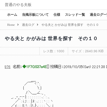
普通のやる夫板
ホーム
当掲示板について
仕様
スレッド一覧
過去ログ一
Home
過去ログ
やる夫と かがみは 世界を探す その１０
やる夫と かがみは 世界を探す その１０
レス数：1000
サイズ：2640.96 KiB
976
名前：
◆1F7GS37s4E
[
] 投稿日：
2019/10/05(Sat) 22:21:38 
＿_
／￣｀ヾ:`:.
{ ﾞ!:.}
/:＼＿,∠.._
_,. _-_:‐:‐:|: : : : : : : : ､:｀: .、
／´: i.:,!: : :|:i!: ､: : :丶: : ヽ
／ｨ: : : ｌl. !: : |:!､ﾄ､: : : : ＼: :i