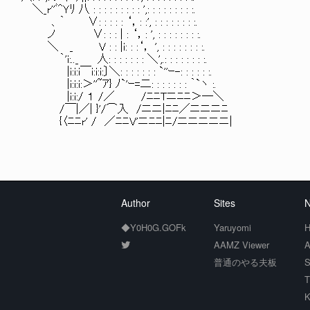
＼_r''ﾞ^Ｙﾘ 八 : : : : : : : : : ',: : : : : : : : :.
、｀ ∨: : : : : ‘，: :', : : : : : : : :.
ノ ∨: : : | : ‘，: ', : : : : : : : :.
＼ _ V : : |i: : :‘， ', : : : : : : : :.
｀'i:.._ 人: : : : : : : ＼',.: : : : : : : :.
|i:i:i￣i:i:i:〕＼: : : : : : : `''ｰ-: : : : : :.
|i:i:i:＞''~ｱ} ﾉ`'ｰ=二: : : : : : : ｀`ヽ :.
|i:i:/ １ /／ /ﾆﾆTニﾆﾆ＞─＼
/￣|／| }'/⌒入 /ニニ|ﾆﾆ／ニニニﾆ
{〈ﾆﾆr' / ／ﾆﾆV'ニﾆﾆ|ﾆ/ニニニニニ|
Author
Sites
N
◆Y0H0G.GOFk
Yaruyomi
H
AAMZ Viewer
A
普通のやる夫板
S
T
K