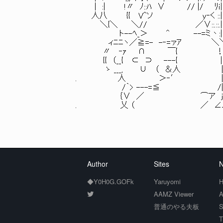
| :| !〃 ﾉ::ﾊ ∨ // |/ ﾘｉ|::.::
人八 {{ V^ソ y‐く ::|::.::.::|::
＼{＼ ＼// ／∨::.::.|::.::.::|::
ト--ﾍ_＞ ^ --=ミ丶:|::.::.::|:
ィﾆﾆヽ／≧=- -‐=ァｱ ＼＼ :.:|:
〃 ‐ｧ ∩ ￣{ ！:::∨::| :
{{ （__{ ⊂ ⊃ ---{ |::::::∨| :
ゝ ___, ∪ （ ＆人 |:::::::j/: 
. 人 ＞‐′ |:::::/::.:: 
/｀> ---=≦ /|: /::.:: 
｛∨ ／ ⌒ア j/::.: 
. 乂 （ ／ ∠二::
Author
Sites
N
◆Y0H0G.GOFk
Yaruyomi
H
AAMZ Viewer
A
普通のやる夫板
S
T