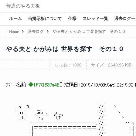
普通のやる夫板
ホーム
当掲示板について
仕様
スレッド一覧
過去ログ一
Home
過去ログ
やる夫と かがみは 世界を探す その１０
やる夫と かがみは 世界を探す その１０
レス数：1000
サイズ：2640.96 KiB
971
名前：
◆1F7GS37s4E
[
] 投稿日：
2019/10/05(Sat) 22:19:03 
_,n＿00 |//,|. ヽ
└l ｎ | ,⊆.己 _,n___ |//,| ヽ
U Ｕ ｀ﾌ_厂 `l_ﾔ′ |//,|. ヽ
┌―――――――――――――..|//,|. ヽｰ
| |三三三三三三三三三三三三三.|//,| ヽ.|
| | |//,| | |