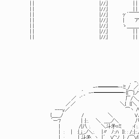
| | |//,| | |
| | |//,| | |
| | |//,| γ´￣￣￣￣￣
| | |//,| | アリスー 
| | |//,| ゝ＿＿＿＿＿＿
| | |//,| | |
| | |//,| | |
, -､
-‐━━━━‐‐ミ_/ ／
´_ -‐━━━━━━‐{{⌒}ノ'´
／ '´ 厂/＼＿
／／ ＼{ {{＼ ＼＼
---y／ ⌒ヽ ∧ 
{＿__,/ / ＼ V∧＼ 
｀ー'7 | :|::. ＼ ____ノ＼ 八 , }_
| /|八 :. ＼斗矛=ミ :ｲ::.
| : | :|_j_;ノ＼:. |〃 ﾉ::ﾊ }}: : /::|::./
| : |,,斗矛、ヽ |´ V^ソ |: /⌒V|::.: