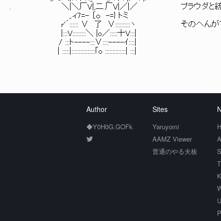
. ＼|＼厂V|,二.厂V|／|／ プラウダと統合
,.ィ7=- 〔ｏ -=} トミ
r'´:::::: ∨ 了 ∨::::::::::ヽ そのへん
|:::V:::::::::＼ |o／:::::十V:::|
/ :::ト----:::∨::::----ｲ::::|
| :::::|::::::::::::::::｢o ::::::::::::::| :::|
Author
Sites
N
◆Y0H0G.GOFk
Yaruyomi
H
AAMZ Viewer
A
普通のやる夫板
S
T
K
W
U
P