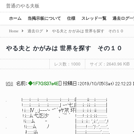
普通のやる夫板
ホーム
当掲示板について
仕様
スレッド一覧
過去ログ一
Home
過去ログ
やる夫と かがみは 世界を探す その１０
やる夫と かがみは 世界を探す その１０
レス数：1000
サイズ：2640.96 KiB
958
名前：
◆1F7GS37s4E
[
] 投稿日：
2019/10/05(Sat) 22:12:23 
. l::::::::i::::::::i:::::::::i::::::::::::::i::::::::i::::::i|::::::::::::ii::::::i::::::::::::i
!:::::::i:::::::::i:::::::::i::::::::::::｣ -‐'七｣|:::::::i::::i:i:::::i::::::::::::|
!:i:::::Ⅳ:_:｣---'‐ ''"´ｬﾔ笊 坏|:::::::i::::i::i::::ii:::::::::::|
. !:i::::ﾑ.弋乏沙' 、｀¨ ´ !:::::::!:::i:::i:::i:i:::::::::::.
!i::::::ﾑ. ‐ |::::::i::::i::: ',:i::',:::::::',:!
. !i:::::::ﾑ. ﾉ |:::::::::::!::::::',!:::',:::::::',
i!:::::::iﾑ |::::::::::i::::::::::::::::',:::::::