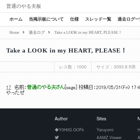
普通のやる夫板
ホーム
当掲示板について
仕様
スレッド一覧
過去ログ一
Home
過去ログ
Take a LOOK in my HEART, PLEASE！
Take a LOOK in my HEART, PLEASE！
レス数：1000
サイズ：3093.8 KiB
17
名前：
普通のやる夫さん
[
sage
] 投稿日：
2019/05/31(Fri) 17:
やったぜ
Author
Sites
N
◆Y0H0G.GOFk
Yaruyomi
H
AAMZ Viewer
A