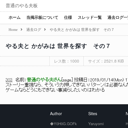
普通のやる夫板
ホーム
当掲示板について
仕様
スレッド一覧
過去ログ一
Home
過去ログ
やる夫と かがみは 世界を探す その７
やる夫と かがみは 世界を探す その７
レス数：1000
サイズ：2521.8 KiB
303
名前：
普通のやる夫さん
[
sage
] 投稿日：
2019/01/14(Mon) 17
ストーリー重視なら、そういう力押しできないパターンは必要なん
ゲームならどうにもできない事減らしたいのはわかる
Author
Sites
N
◆Y0H0G.GOFk
Yaruyomi
H