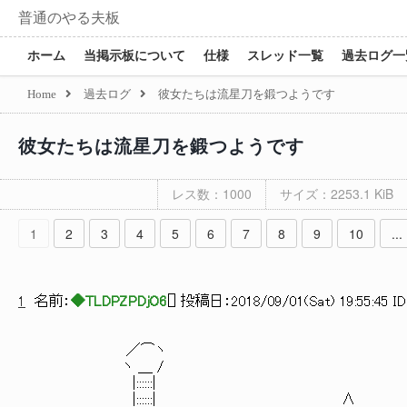
普通のやる夫板
ホーム
当掲示板について
仕様
スレッド一覧
過去ログ一
Home
過去ログ
彼女たちは流星刀を鍛つようです
彼女たちは流星刀を鍛つようです
レス数：1000
サイズ：2253.1 KiB
1
2
3
4
5
6
7
8
9
10
...
1
名前：
◆TLDPZPDjO6
[
] 投稿日：
2018/09/01(Sat) 19:55:45 ID
. -.―:
／⌒ヽ イ二二≧x:
ヽ ＿ / ,.イ ,:≦三 ヽ} !､
|::::::| ,:': :ﾊ 
|::::::| ∧ /: :/: :≧s。 .