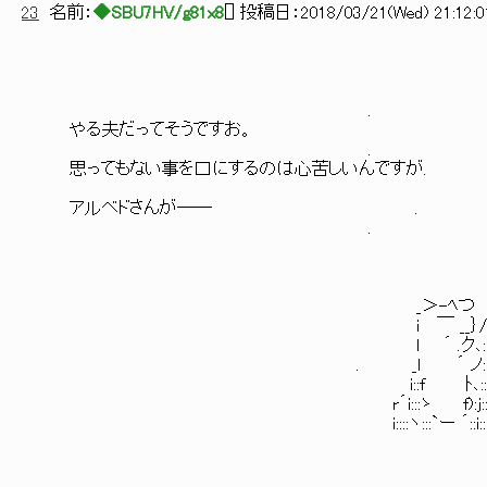
23
名前：
◆SBU7HV/g81x8
[
] 投稿日：
2018/03/21(Wed) 21:12:0
. ＞ ´ 
やる夫だってそうですお
. / ._＿__ -
思ってもない事を口にするのは心苦しいんですが. 
i fi:::::}` '､l::
アルベドさんが―― . ; `
. l ゝ__ノ､
ゝ └─‐┘ ｨ
ノi7＞...､ ＿＿__, --≦彡
r´::::ﾍ::::i::::f_ _ノ／::::
_＞-ﾍつ j‐‐､:::::＼:::{ ￣￣￣/／:::
i ￣ __｝/:::::::::ｰ-､::ヽ!￣ .／:::
l ´ .ク､::::/::::::::::::￣l`! f´≦´:::::
. _l ´ ノ:::i:::::::::::::::::::ﾊ ! /:::::::::::
i::f ﾄ､::::!:::::::::::::::::::::i l ,':::::::::::
r´i:::ゝ f):j:::i::::::::::::::::::::::ﾍ∨:::::::::
i::::ヽ:::`ー ´::i:::i::::::::::::::::::::::::::} !{:::::::