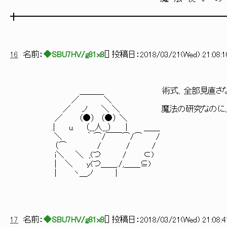
╋━━━━━━━━━━━━━━━━━━━━━━━━━
16
名前：
◆SBU7HV/g81x8
[
] 投稿日：
2018/03/21(Wed) 21:08:1
＿＿＿ 術式、全部見直さないとダ
／ ＼
／ ノ ＼ ＼ 魔法の研究なのに、やってる
／ （●） （●） ＼
.| u. （__人__） | ＿＿
＼ ｀ ⌒/￣￣⌒/⌒ /
（⌒ / / /
i＼ ＼ ,(つ / ⊂)
| ＼ y(つ＿＿./,＿＿⊆)
| ヽ＿ノ |
17
名前：
◆SBU7HV/g81x8
[
] 投稿日：
2018/03/21(Wed) 21:08:4