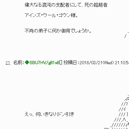
/ 
偉大なる混沌の支配者にして、死の
l ＼ ／
アインズ・ウール・ゴウン様。 l 
.', ｀ー―' ｀
／ ＼ l 人
不肖の弟子に何か御用でしょうか。 .／ ｀ー
/
21
名前：
◆SBU7HV/g81x8
[
] 投稿日：
2018/03/21(Wed) 21:10:5
,ｨ巧三三会
,ｨ巧三三三三三
.,ｨ巧三三三三三三
,ｨ巧三三三三三三三三
//7｀~ﾞ气三三∪三三三三三
.//ｲ i /｀~气三三三三三三三ア::::::
えっ、何いきなり（ドン引き /// } ヽl l/ ,zm､ヽ~气三三三三7:
.///,∧_ヽ､!! l_ノo炒´ ∧V气三三 7:::::::
_//////ｨ芍ｱ/´｀¨¨´ヽ / /////::/ﾆｲ:::::::