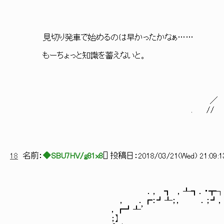
＿＿
見切り発車で始めるのは早かったかな
／_ノ ヽ
もーちょっと知識を蓄えないと。 ／（●） 
| （__人_
＼ ｀⌒ 
/ 
|￣￣￣￣|~
／ | | .|-、 ﾉ
. // （つ .|と
18
名前：
◆SBU7HV/g81x8
[
] 投稿日：
2018/03/21(Wed) 21:09:1
．， ┓ ，┸┓．・┳
， ．┏：┛┸；， ．；┛，．¨
，┏┛┸’ ‘ ’‘
；】 【