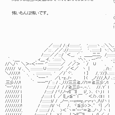
＼ ｀⌒ ´
/ 
怖いもんは怖いです。 . / l 
(＿) (__ 
／ ／ ___
!､＿__!､＿_＿
／:::::::::/ /::,ｲ:::::::::::::', ',:::::::::::
／:::: . ／／:://::::::::::::::::', ' ､::::::::
/:::::::::／／::::/ ｀＜__, '´_ ＿＿二二_ /:::::::::::::::::::
｀ ､＿_ _ ィ＿ イ, '.:::::::::＼ ,, 'へヽ_ ．-‐''""､ ｀ ､:::::::::::::::
//＼/ヽ ＼＞-＜‐―‐ '":::::::::::::::::／ ／／＞ ´ / ∪
///// Ｖ 、＼ ::::::::::::::::∪::::::::::::::::／ ／＜／ ヽ ｜ , /
＼/////! ｀ ､｀ 、:::::::::::::::::::, ' ／/｀ヾ'､ ! 〕 
ヽ/// ! ｀ 、 `ｰ― '' ／l, ‐z､/- _ } ( _ノ'///,人ﾉ 
.三彡ﾉ//! ｀ ー―''''/´::: / ､_ﾉﾉ/三三≧ノﾉ'ｌ＝≧三彡
`ｰ‐''/// ｌ /:::::::/ / / /'≧三彡-､-､'､ //､Y´ l ､､:
/////// ｌ /:::::::/ /ヾ/ノ-r{{⌒}} lﾉ_ >､ (ヽ,l l l ､ ､
///////｜ ,/:::::::::l 〈 ／ {|_,r≦'''´l￣ ｀ ＜ﾉ>､<ll l l ､ ､
///////｜ /::::::::::::l/ / ,ノ―､--rr==z､r‐r‐rヽ,∧lﾉヽ l ､ ､::
////////! / :::::::::::/l/ ヽ( ﾉ､ ヾ≦彡>＞､^ ヾ| ／l ､ ､
////////, / :::::::::::/ /､ >＜｀ヽ＝ﾞｰ‐''＝≧､ノヽ,ﾉ ヽ l ､