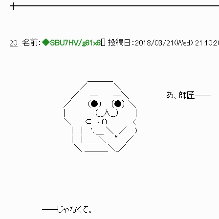
╋━━━━━━━━━━━━━━━━━━━━━━━━━
20
名前：
◆SBU7HV/g81x8
[
] 投稿日：
2018/03/21(Wed) 21:10:2
＿＿＿_
／ ＼
／ ─ ─＼ あ、師匠――
／ （●） （●） ＼
| （__人__） |
＼ ⊂ ヽ∩ <
| | '､＿ ＼ ／ )
| |＿＿＼ “ ／
＼ ＿＿＿＼_／
＿＿
,. -'"´ 
――じゃなくて