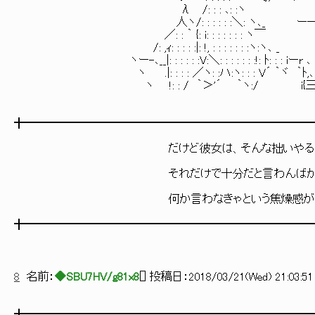
λ /: : : ､: :ヽ , ﾚ |: : :
人ヽ/: : : : : :＼: ヽ､_ ー― ´ |: : :
／: : ｀ {: i: : : : : : : ヽ￣ ,.|: : 
/: ,ｨ: : : : :|: !, : : : : : : :ヽ:ヽ､ _ ／
ヽー-､__|: : : : : :V:＼: : : : : : :!: ﾄ: : : iーr
ヽ .|: : : : ／ヽ: :ハ:ヽ: : : V´ ｀ヾ ｀
ヽ !: : / ｀＞'´ ｀ヽ:/ i{三
╋━━━━━━━━━━━━━━━━━━━━━━━━━
だけど彼女は、そんな拙いやる夫の言葉
それだけで十分だと言わんばかりの眩
何か言わなきゃという焦燥感が消え
╋━━━━━━━━━━━━━━━━━━━━━━━━━
8
名前：
◆SBU7HV/g81x8
[
] 投稿日：
2018/03/21(Wed) 21:03:51