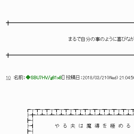
╋━━━━━━━━━━━━━━━━━━━━━━━━━
まるで自分の事のように喜びながら、そう
╋━━━━━━━━━━━━━━━━━━━━━━━━━
10
名前：
◆SBU7HV/g81x8
[
] 投稿日：
2018/03/21(Wed) 21:04:5
┏┬┳┬┳┬┳┬┳┬┳┬┳┬┳┬┳┬┳┬┳┬┳┬
├╋┴┻┴┻┴┻┴┻┴┻┴┻┴┻┴┻┴┻┴┻┴┻
┣┤ 
├┫ や る 夫 は 魔 導 を 極 め る
┣┤ 