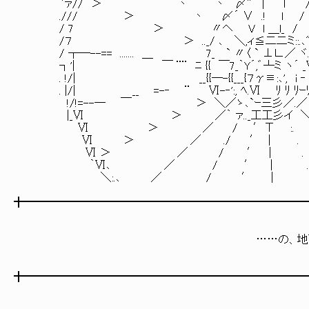
`ァ// ＞ 丶 丶 〆"´ | l ｀/¨
./// ＞ 丶 〆´ ∨ .! ｌ / 
/ 7 ＞ 〃ヘ V l ＿l_ / ／
/７ ＞ .._/ ､ ＼,ィ≦二二ミ::.､" 
/ ┬―--== ....... ＿ 7_ ` 〃〈 ` ⊥∟／ ヾ. ´
┐'| ￣ ¨¨ ﾆ {{ ￣7_｀Y´,゛┴ミ 
. !/| __{{―-{{___{７γ≡:､', i ‐ }..
. |/| __ =-‐ ¨ Ⅵ-‐':, ﾍ.Ⅵ ﾘ ﾘ 
!/!=--― ￣ ＞ ＼／ゝ､`ｰ三彡／.／ ¨
|_Ⅵ ＞ ／｀ ァ.._工工彡
Ⅵ ＞ ／ / ′Τ :.
Ⅵ ＞ ／ ./ ′ | . ＼
Ⅵ ＞ ／ / ′ | .
｀Ⅵ､ ／ / ′ | .
＼:.､ ／ / ′ | ／
╋━━━━━━━━━━━━━━━━━━━━━━━━━
……の、地
╋━━━━━━━━━━━━━━━━━━━━━━━━━