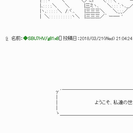
|: : :ヽ ＼ ＼／ミi ＼: : :＼ ーｧ
|､: : : :.＼ ＼ |三ミヽ､ ＼: : :｀
|ヽ､: : : : :＼ /:ヾ.､ |三三三＼ ＼:_:_:／
| ＼: : : : : : : : : :ヽ＼ |三三三／｀ ー―‐ '
9
名前：
◆SBU7HV/g81x8
[
] 投稿日：
2018/03/21(Wed) 21:04:24
γ´￣￣￣￣￣￣￣￣￣￣￣￣￣￣￣￣￣￣￣
| 
| ようこそ、私達の世
| 
ゝ＿＿＿＿＿＿＿＿＿＿＿＿＿＿＿＿＿＿＿