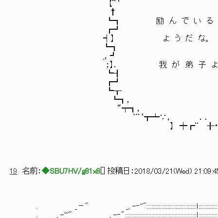
【¨‘ ,‘】
† ；
┗┓ 励 ん で い る 
┏┛ 
┥】 よ う だ な
┗┓ 
,，┛ 
；】． 我 が 弟 子 
┗┨ 【‘
┏┛ 
┗┰ ,
┗┓， ┏
〝┯┓， ，〟】
`¨‘┳┷∵， ．． ┝
】 ┿┏¨ ╂・┓．
19
名前：
◆SBU7HV/g81x8
[
] 投稿日：
2018/03/21(Wed) 21:09:4
. _－" _, -‐''"::::::::::::::::::::::::::::::::::ｌ:::::::::::::::::::
. _, -'''" _, -‐":::::::::::::::::::::::::::::::::::::::::::::::::ｌ:::::::::::::