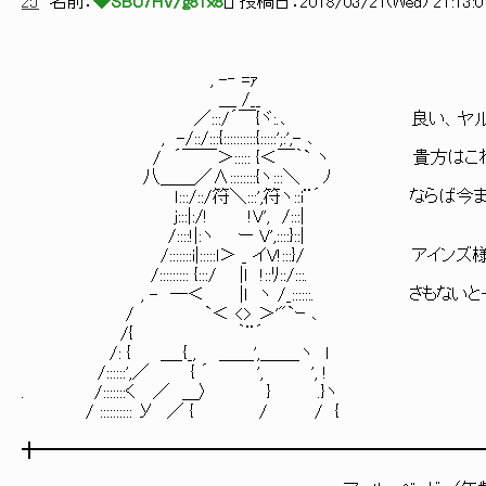
25
名前：
◆SBU7HV/g81x8
[
] 投稿日：
2018/03/21(Wed) 21:13:0
, -‐ =ｧ
＿ /__
／:::/´￣{ヾ:.､ 良い、ヤル
, -/::/:::{::::::::::{:::::';:',- ､
/ ´￣￣＞::::: {＜￣｀` ヽ 貴方はこれか
八＿＿／∧::::::::{ヽ:::＼ ﾉ
ｌ:::/::/符＼:::',符ヽ::i¨´ ならば今ま
j:::|:/! !V', /:::|
/::::!|:ヽ ー V',::::}::|
/:::::::i|:::::l＞ _ イV!:::}/ アイン
/::::::::: {:::/ |ｌ !::ﾘ::/:::.
, - ―＜ |l ヽ /_::::::. さもないと
/ `＜ <> ＞'"`ｰ ､
/{ ｀¨´
/: { ＿_{_, ＿＿',＿＿_ヽ l
/::::::',／ { ´ ', ', !
. /:::::::く ／ ＿〉 } .}ヽ
/ :::::::::: У ／ { / / {
╋━━━━━━━━━━━━━━━━━━━━━━━━━