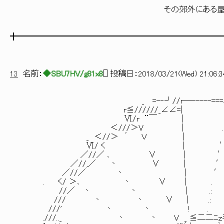
その郊外にある屋
╋━━━━━━━━━━━━━━━━━━━━━━━━━
13
名前：
◆SBU7HV/g81x8
[
] 投稿日：
2018/03/21(Wed) 21:06:3
_ =-‐┘//r―-----===ﾆ′ ＞ ' '/
r≦//////_∠∠=| ′ ＞/ ｀
Ⅵ/r ¨￣ | ′ / ｀
＜///＞V | .
_ ＜//＞ ´ Ｖ
Ⅵ/ く | ′
／//／ ､ ∨ | 
／//,／ 丶 ∨ | 
／//／ 丶 | ′
. く/ ＞､ 丶 ∨ |
//／ 丶 丶 | .:
/// 丶 丶 ∨ | .: 
///' 丶 丶 ! . 
.///.._ 丶 丶 V _ ≦二二ﾆｚミ:.