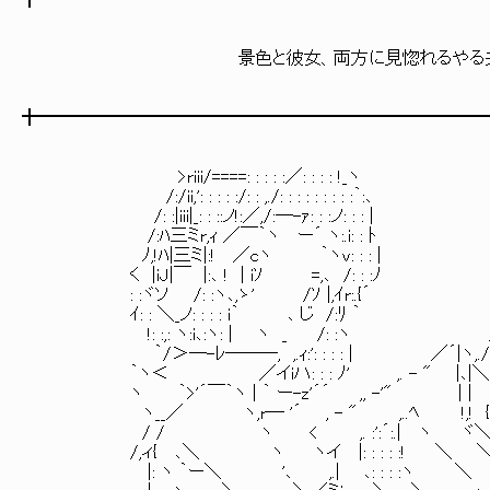
╋━━━━━━━━━━━━━━━━━━━━━━━━━
景色と彼女、両方に見惚れるやる夫に彼女
╋━━━━━━━━━━━━━━━━━━━━━━━━━
>riii/====: : : : :／: : : : !_ヽ
/:/ii,': : : : :/: : ,./: : : : : : : : :｀:､
/: :|iii|_: : ::ノ!:／,/:―-ｧ: : :ノ: : : |
/:ﾊ三ミr,ｨ ／￣｀ヽ ー´ ヽ:.i: : ﾄ
ﾉ,!ﾊ|三ミ|:! ／cヽ ｀ヽv: : : |
く |iJ|￣ |:､ ! | iｿ =,､ /: : :
: :ヾソ /: :ヽ､,ゝ' /ｿ |,ｲr:.
ｲ: : ＼_ノ: : : : i｀ ､ じ /:ﾘ ｀ r
!: :,: ヽ:i､:ヽ: | ヽ _ /: :ヽ /
｀/＞―-ﾚ―――, ,.ｨ:': : : : | ／´|ヽ,./､__
｀ヽ＜ ／イiハ: : : ﾉ' ,. - " |､|＼ミ、
ヽ ｀>'´￣｀ヽ | ｀ ー-z'´´ ,, -'" | | / 
ヽ__／ ヽ,r― '´ , - " ,..ﾍ !,! {i| 
/ / ヽ < ,. :':´:.| ヽ ヾ＼ヾ
/,ィ{ ､＼ ヽ ヽイ |: : : : :! ＼ ＼＼｀ヽ
|: ヽ ｀ー＼ '､ ,.| ､: : : :ヽ ＼ ｀ーｧー