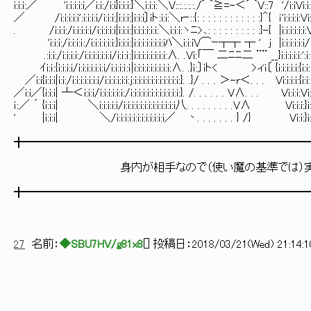
i:i:i:／ 'i:i:i:i:i／i:i:/i:i}i:i:i:}＼i:i:i:＼V:::.:.:.:./⌒≧=-＜⌒V::7 '/i:iVi:i
／ /i:i:i:i:i':i:i:i:i/i:i:i:|i:i:i:|i:i:i〕iト:i:i:＼r‐::{: : : : : : : : : : : :}＾{ ｉ'
. /i:i:i:/i:i:i:i:i/i:i:i:i:i|i:i:i:|i:i:i:i:i:i:＼i:i:i:ヽﾆ>､: : : : : : : : : :
'i:i:i:/i:i:i:ｉ:/i:i:i:i:i:i:}i:i:i:|i:i:i:i:i:i:i:iﾊ＼i:i:iV⌒ｰ┬┬ ┬ ' j |i
.:i:i:/i:i:i:i:/i:i:i:i:i:i:i/i:ｉ:ｉ:|i:i:i:i:i:i:i:i:∧. .Vi:「￣ 二ﾆﾆ二 ¨¨ __}
ｲi:ｉ:{i:i:i:i/i:i:i:i:i:i:i/i:i:i:ｉ:ｉ|i:i:i:i:i:i:i:i:i:∧. .}ｉ:〕iト< >ィi〔 {
／i:i{i:i:i|i:i:/i:i:i:i:i:i:i/i:i:i:i:i:i:j:i:i:i:i:i:i:i:i:i:i:i:}. .}/ . . . ＞-r
／i:i／{i:i:i| ┴＜i:i:i/i:i:i:i:i:i:/i:i:i:i:i:i:i:i:i:i:i:i:}. /. . . . . . V∧. 
ｉ:／ ´ {i:i:i| ＼i:i:i:i:i/i:i:i:i:i:i:i:i:i:i:i:i:i八. . . . . . . . .V∧ Vi:
' |i:i:i| ＼/i:i:i:i:i:i:i:i:i:i:i:i／ 丶. . . . . . . } /} Vi:i:}i
╋━━━━━━━━━━━━━━━━━━━━━━━━━
身内が相手なので（使い魔の基準では）実に穏
╋━━━━━━━━━━━━━━━━━━━━━━━━━
27
名前：
◆SBU7HV/g81x8
[
] 投稿日：
2018/03/21(Wed) 21:14:1