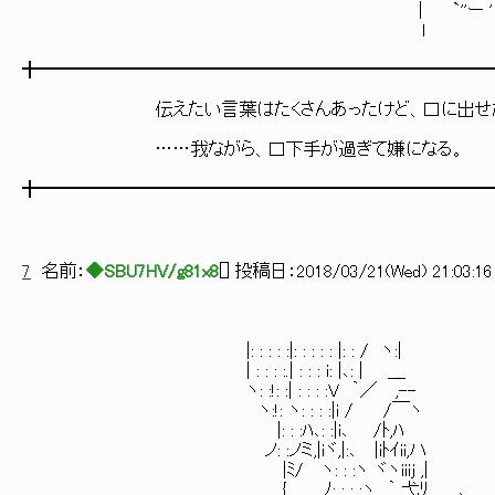
| `''ー '
l 
╋━━━━━━━━━━━━━━━━━━━━━━━━━
伝えたい言葉はたくさんあったけど、口に出せたの
……我ながら、口下手が過ぎて嫌になる。
╋━━━━━━━━━━━━━━━━━━━━━━━━━
7
名前：
◆SBU7HV/g81x8
[
] 投稿日：
2018/03/21(Wed) 21:03:16
|: : : : :|: : : : : |: : / ヽ:| '´￣
| : : : :.| : : : i: |､: | ＿ -r
ヽ: :!: :| : : : :V ｀／ ,-- /ｒﾆ､ ヾ
ヽ:!: ヽ: : : :|i / /￣ヽ ,!ｲii,ﾊ 
|: : :ﾊ､: :|i､ /ﾄ,ﾊ Viiiii | i
ノ: :ノミ,|iヾ,|:､ |iﾄｲii,ハ ヾJ l 
|ﾐ/ ヽ: : :ヽ ヾヽiiij ,| ゝ'´ ./: :
{ ﾉ: : : :ヽ ｀ 弋ﾘ ､ /: ／: