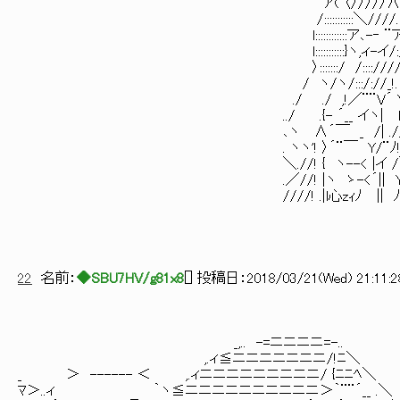
ア( 〈/////∧, ゝ､´ ／7´/ l////:::/ﾆ,'!::::::
/:::::::::::＼////.∧, ｀__,､,vｨi7ヽ V//.!:::lﾆl:∧:
l::::::::::::ア､-‐ ¨ア/!l､lャャvlﾉ､! ,ィ.//!:::lﾆl::
l:::::::::::}ヽ,ィ-イ/:/:ゝヽ¨¨Y´ /ノ/// !:::lﾆl::
〉:::::::/ /:::://// {.∧ ///// l:::::lﾆ
/ ヽ/ヽ/:::/://_!. V/}___／/／ .l::::
./ ./ ,!／¨¨V´ Y .V///／ l:::::
../ .{- ´__ イヽ| l!/￣￣| .l:::::
､ヽ ∧´￣ _ /| .// | l:::::l
. ヽヽ'! 〉´¨￣ Y/¨ﾉ! | <l:::::l
＼.//! { ヽ--< |イ /＼＿ｨ |,｡s≦´ .l::::
.／//! |ヽ ゝ-<´|| Y / l:::::lﾆl
////! .|l心zｨﾉ || ﾉ ∧ l:::::lﾆl
22
名前：
◆SBU7HV/g81x8
[
] 投稿日：
2018/03/21(Wed) 21:11:2
_,.. -=ニニニニ=-..
,.ィ≦ニニニニニニニ/!ﾆ＼
_ ＞ ------ ＜ ,.ィニニニニニニニニニ/ {ﾆ
ﾏ＞..ィ ｀ヽ≦ニニニニニニニニニニ＞｀¨¨´__ .＼