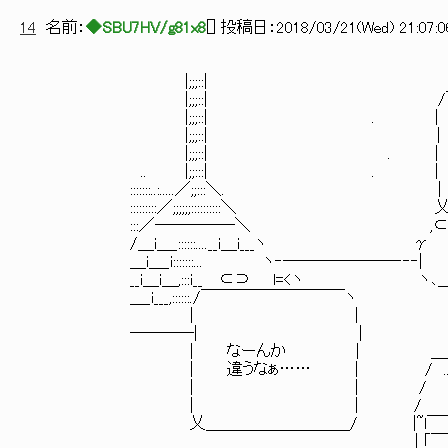
14
名前：
◆SBU7HV/g81x8
[
] 投稿日：
2018/03/21(Wed) 21:07:0
|;;;::|
|;;;::| /￣￣￣￣￣
|;;;::| . |
|;;;::| | |≡
|;;;::| . | うーん……
.. |;;:::| . |
:::::::..:.....／;;:::＼. 
:::::::::／;;;;;;::::::::::＼ 乂＿＿
:::／─────＼ ,⊂⊃, | 二二
/＿i＿_::::::....__i＿i___ヽ γ ヽ| ||~|ﾆ|≡|:::|
＿i＿_i:::::::... ヽ‐───────‐‐‐| ..:::il ||~|ﾆ|≡|
__i＿i＿,:::i__ ⊂⊃ l=<ヽ ヽ､＿_,,ノ
＿_i___,::::::./￣￣￣￣￣￣￣￣￣ヽ ｢l￣i! . .: : ::
| | l｣＿i! . .: .:::
────| | ￣ l⌒i⌒l . 
| なーんか | ＿_||＿_||＿
| 違うなぁ…… | / .△ (__
| | / ⊂⊃ 〈__〉
| | / l__｢ φ ф 
乂＿＿＿＿＿＿＿＿＿/ |~l￣￣￣￣￣￣￣￣￣
| ｢￣￣￣￣￣￣￣￣￣| |