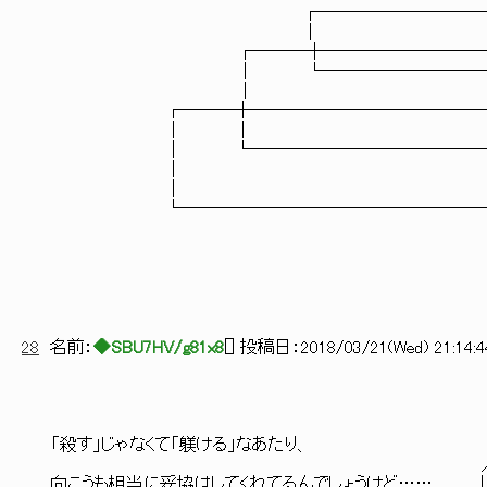
┌─────────────
│ 
┌───┼─────────────
│ └────────────
│ 
┌───┼────────────────
│ │ 
│ └───────────────
│
│
└────────────────────
28
名前：
◆SBU7HV/g81x8
[
] 投稿日：
2018/03/21(Wed) 21:14:4
／ ￣￣
「殺す」じゃなくて「躾ける」なあたり、 ／
／（―） （― 
向こうも相当に妥協はしてくれてるんでしょうけど…… |. 