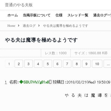
普通のやる夫板
ホーム
当掲示板について
仕様
スレッド一覧
過去ログ一
Home
過去ログ
やる夫は魔導を極めるようです
やる夫は魔導を極めるようです
レス数：1000
サイズ：1860.88 KiB
1
2
3
4
5
6
7
8
9
10
...
1
名前：
◆SBU7HV/g81x8
[
] 投稿日：
2018/03/21(Wed) 19:58:09
や る 夫 は 魔 導 を 極 め る
|〉
| 〉
/} | 