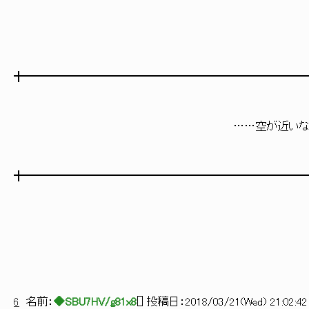
╋━━━━━━━━━━━━━━━━━━━━━━━━━
……空が近いな
╋━━━━━━━━━━━━━━━━━━━━━━━━━
6
名前：
◆SBU7HV/g81x8
[
] 投稿日：
2018/03/21(Wed) 21:02:42