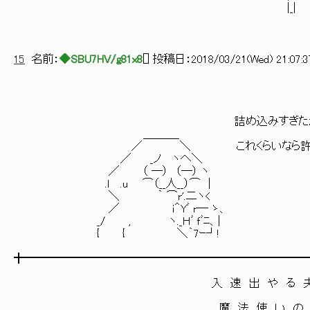
|_| |_| [=
15
名前：
◆SBU7HV/g81x8
[
] 投稿日：
2018/03/21(Wed) 21:07:3
詰め込みすぎたかなぁ
＿＿＿_
／ ＼ これくらいなら許容範囲だと
／ _ノ ヽへ＼
／ （ ―） （―） ヽ
.l .u ⌒（__人__）⌒ |
＼ ｀ ⌒r'.二ヽ<
／ ｉ＾Yﾞ r─ ゝ、
_/ , ヽ._Ｈﾞ ｆﾞﾆ、|
{ { ＼｀7ｰ┘!
╋━━━━━━━━━━━━━━━━━━━━━━━━━
入 速 出 や る 夫 （１
魔 法 使 い の 弟