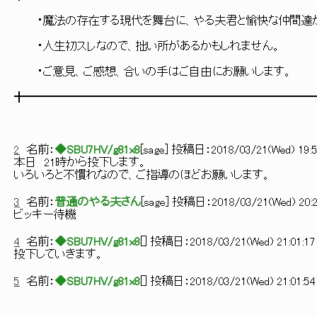
・魔法の存在する現代を舞台に、やる夫君と愉快な仲間達がｇ
・人生初スレなので、拙い所があるかもしれません。
・ご意見、ご感想、合いの手はご自由にお願いします。
╋━━━━━━━━━━━━━━━━━━━━━━━━━
2
名前：
◆SBU7HV/g81x8
[
sage
] 投稿日：
2018/03/21(Wed) 19:5
本日 21時から投下します。
いろいろと不慣れなので、ご指導のほどお願いします。
3
名前：
普通のやる夫さん
[
sage
] 投稿日：
2018/03/21(Wed) 20:2
ビッキー待機
4
名前：
◆SBU7HV/g81x8
[
] 投稿日：
2018/03/21(Wed) 21:01:17
投下していきます。
5
名前：
◆SBU7HV/g81x8
[
] 投稿日：
2018/03/21(Wed) 21:01:54