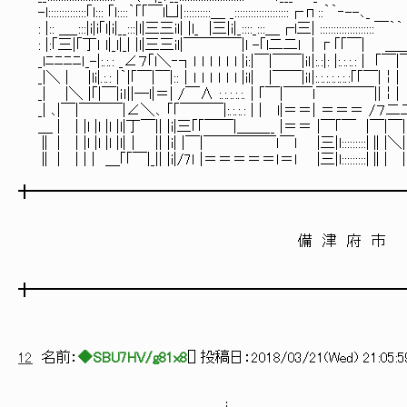
-l::::::::::::::｢l::: ｢l::::｀｢｢￣l凵|::::::::::＿ _::::::::::::::::::::┌п::｀｀‐--､_ _,--‐'´:
: |:: ＿_:::|i|i｢l|i|__:::|l|三三il| |l_ |三|i|_::::_:::＿┌l三| ::::::::::::::::::::￣｀｀ ￣´´_｢￣￣l‐
: |:｢三|｢丁ｌ l|_l|_| |l|三三il|￣￣￣￣|l -｢l二二ｌ | г｢｢￣| ＿＿＿ |￣￣￣|￣|::
_lﾆﾆﾆﾆｌ_-|:.:.: _∠７｢l＼‐┐ｌ ｌ ｌ ｌ ｌ l |i:|￣|￣￣|iｌ|:.:|: |:.:.
_|＼ | |li|.:.: |｀|｢￣|￣|::｜ｌ ｌ ｌ ｌ ｌ l |il| |￣￣|iｌ|:.:.:.:.:.:.:｢｢￣|￤| ｢｢＼||
_| |＼ |｢|￣|ｉｌ||─l|＝| /￣∧ :.:.:.:.:. | ｢￣|￣￣ｌ￣￣￣￣||￤| |i|
_| ､|￣|￣￣￣|∠＼､ 「｢￣￣￣|:.:.:.: | | l|＝＝| ＝＝＝ /７二二二｀
＿ | | |l |l |l |l|丁￣|| |i|三｢｢￣￣|＿＿__ |＝＝ |￣｢￣ |￣|￣|il｢￣
∥ | | |l |l |l |l|｜ || |i| |￣|￣￣￣￣￣ｌ￣ｌ |三|l:::::::::|∥|＼|il| 
∥ | | | | ＿｢｢￣|_|| |i|/7ｌ |＝＝＝＝＝ｌ＝ｌ |三|l:::::::::|∥| |il|、 
╋━━━━━━━━━━━━━━━━━━━━━━━━━
備 津 府 市
╋━━━━━━━━━━━━━━━━━━━━━━━━━
12
名前：
◆SBU7HV/g81x8
[
] 投稿日：
2018/03/21(Wed) 21:05:5