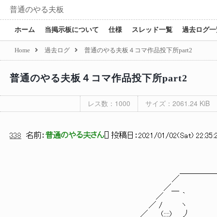
普通のやる夫板
ホーム
当掲示板について
仕様
スレッド一覧
過去ログ一
Home
過去ログ
普通のやる夫板４コマ作品投下所part2
普通のやる夫板４コマ作品投下所part2
レス数：1000
サイズ：2061.24 KiB
338
名前：
普通のやる夫さん
[
] 投稿日：
2021/01/02(Sat) 22:35:
＿＿＿＿＿
／ 
／＿ 
／ ｀ 
／ / ヽ
／ (::::) 丿 ＼ ツ