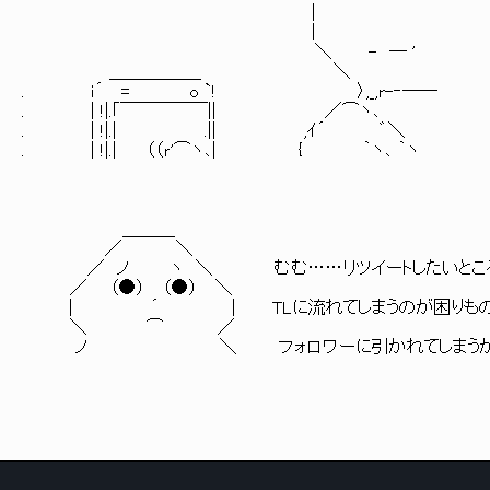
| 
| | おやっ！こ
＼ - ― '
＿＿＿＿＿_ ＼ ／ 最高
. ｉ´ = o `! 〉,_,r-‐──
. | !|.｢￣￣￣￣￣|| ／⌒ヽ､
. | !|.| .|| ,ｲ´ ゛＼
. | !|.| （（ｒ'⌒ヽ､| { ｀ヽ､ ｀ヽ
＿＿＿
／ ＼
／ ノ ヽ ＼ むむ……リツイートしたいとこ
／ （●） （●） ＼
| ´ | TLに流れてしまうのが困りもの
＼ ⌒ ／
ノ ＼ フォロワーに引かれてしまうかも