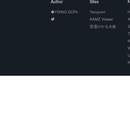
Author
Sites
N
◆Y0H0G.GOFk
Yaruyomi
H
AAMZ Viewer
A
普通のやる夫板
S
T
K
W
U
P