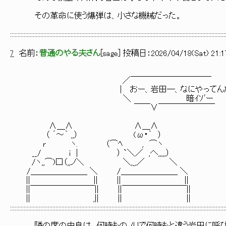
その革命に使う爆弾は、小さな機械だった。
::::::::::::::::::::::::::::::::::::::::::::::::::::::::::::::::::::::::::::::::::::::::::::::::::::::::::::::::::::::::::::::::::::::::::::::
7
名前：
普通のやる夫さん
[
sage
] 投稿日：
2026/04/18(Sat) 21:1
／￣￣￣￣￣￣￣￣￣￣
| おー、岩田―、なにやってん
＼ 暗ｲｿﾞー
￣￣∨￣￣￣￣￣￣￣
∧＿∧ ∧＿∧
（ ´～｀ ,,） (ω・｀ ）
r ヽ. （⌒ﾍ , ⌒ヽ
__/ i | ） `＼／ ,へ,,,,,）
/ヽ,,⌒)□（,,ノ＼ ＼,_,／ ＼
/＿＿＿＿＿＿＿ ＼ /＿＿＿＿＿＿＿ ＼
|| || || ||
||￣￣￣￣￣￣￣￣|| ||￣￣￣￣￣￣￣￣||
|| ,|| || ||
::::::::::::::::::::::::::::::::::::::::::::::::::::::::::::::::::::::::::::::::::::::::::::::::::::::::::::::::::::::::::::::::::::::::::::::