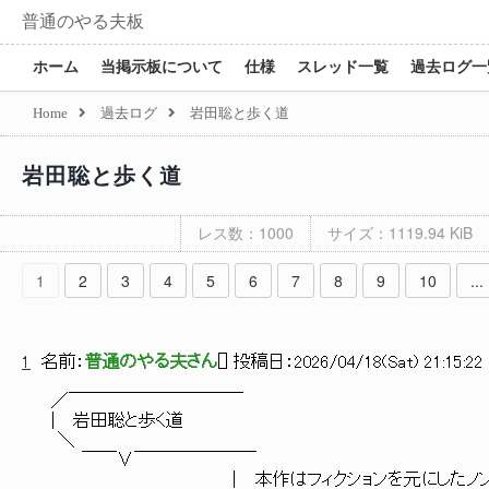
普通のやる夫板
ホーム
当掲示板について
仕様
スレッド一覧
過去ログ一
Home
過去ログ
岩田聡と歩く道
岩田聡と歩く道
レス数：1000
サイズ：1119.94 KiB
1
2
3
4
5
6
7
8
9
10
...
1
名前：
普通のやる夫さん
[
] 投稿日：
2026/04/18(Sat) 21:15:22
／￣￣￣￣￣￣￣￣￣￣
| 岩田聡と歩く道
＼
￣￣∨￣￣￣￣￣￣￣
│ 本作はフィクションを元にしたノンフィクシ