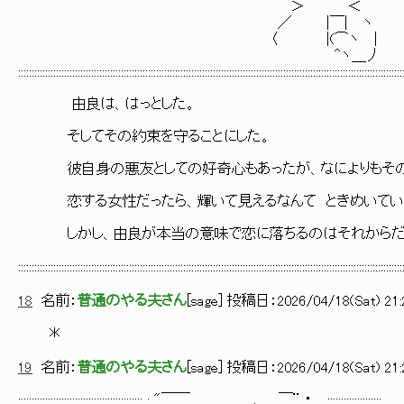
＞ ＜
／ |￣| ヽ
〈 |(⌒ヽ |
^ヽ＿丿
::::::::::::::::::::::::::::::::::::::::::::::::::::::::::::::::::::::::::::::::::::::::::::::::::::::::::::::::::::::::::::::::::::::::::::::
由良は、はっとした。
そしてその約束を守ることにした。
彼自身の悪友としての好奇心もあったが、なによりもその
恋する女性だったら、輝いて見えるなんて ときめいてい
しかし、由良が本当の意味で恋に落ちるのはそれからだ
::::::::::::::::::::::::::::::::::::::::::::::::::::::::::::::::::::::::::::::::::::::::::::::::::::::::::::::::::::::::::::::::::::::::::::::
18
名前：
普通のやる夫さん
[
sage
] 投稿日：
2026/04/18(Sat) 21:
＊
19
名前：
普通のやる夫さん
[
sage
] 投稿日：
2026/04/18(Sat) 21:
:::::::::::::::::::::::::::::::::::::::::::::: : "￣￣ ,,.. _ __,,..、_ ￣¨ ・ ..,,::::::::::::::::::::