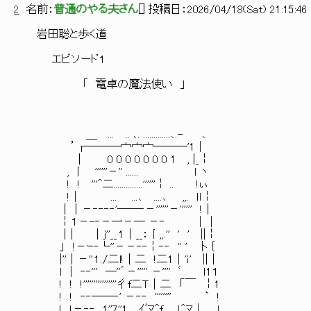
2
名前：
普通のやる夫さん
[
] 投稿日：
2026/04/18(Sat) 21:15:46
岩田聡と歩く道
エピソード１
「 電卓の魔法使い 」
＿ ... .. ､. .............､.- ､
’┌―――宀宀宀―――'1│
| 0 0 0 0 0 0 0 1 , |_￤
, 丨 ''''''－'' ...... ｌ ヽ
! ! '''^二..............''''''￤ .. !ぃ
!│ ... ...､ ....､ ,,. ｌｌ￤
││－‐‐‐‐'――‐－''''''－'''''' !│
￤１－-‐－一－― －‐ ││
│| │j''__１│__：丨,,.'' ' ' ||￤
」 !－ｰ‐└''－－‐‐￤‐‐ '' ' 卜｛
|''│－''１./二l!│二 !二1│'ｉ' ||│
ｌ | ‐‐''' ―''゛－''''' －'''' ﾞ ｌ1１
! ! !''''''''''''''''彳f二Ｔ│二 「￣ ￤1
! ! ‐‐――‐' －‐‐ '''''''' ` !
! !－‐‐ 1''7''1 ｲﾞﾏ^f !^ﾏ│ . l