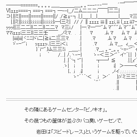
＿＿,,,,,,,。。-
───=======。。。。,,,,,,,,,＿＿＿,,,,,,,。。---‐‐‐''''''＿＿´￣
Ⅵｪｪｪ====┐===┐===┐─--ｌ__/二ﾑ二二二i￣￣|二二|
⊃|.||ミ||===||====||====||/ ./≧ｪ‐┐.|_|＿__|___|＿＿＿＿_|
|.||ミ||i:i:i:i:||i:i:i:i:i:i||i:i:i:i:i:{i─{三ミ| // / ∥ｪｪｪｪ iiii∥ｪｪi,.iii {_
ｯｯｯ||三二二}}二二}}二二ﾏ ﾏ三i./ |─.ﾏ─''''''"ﾑ ﾏ"""ﾑ ﾏ""
ﾏﾏiｪｪｪi三三}}三三壬￣￣__ノミﾏ. . .| ﾏ .ﾑ ﾏ ﾑ ﾏ ﾑｪ
|iiii|iii|ヾﾆﾆ}ゞi二|≧ii二三三ﾏ. .| .ﾏ .ﾑ ﾏ .ﾑ ﾏ 
ゞ-ｰ''"i ｯｪｪｪｯ､|三三i＜i. .| .ﾏ .ﾑ ﾏ__,, ｨ_,,,_＜_
}｀i'''".}iﾑ三三ﾐi __,,,,,,,､| .ﾏ__,, 。-_,。。'‐=‐''"´
i ｀ /....| ﾉ､ヽ-ｰ} ゝ-＜三＞'"´イ''´|.| }ゝ-､
.| .|｀'┐''"| ┬─┘≦ .|.|,ｨ'´｀"'
.ゝ| i | i i| ＞──＜ゝｯ
{､ .i .i} i ノイ:.:.:.:.:.:.:.:.:.:.}｀''
ゝ''´｀｀'＜ .i ＞'´ }iゞミ三三ｼ }i
｀"´ .|| |
. .|| |
::::::::::::::::::::::::::::::::::::::::::::::::::::::::::::::::::::::::::::::::::::::::::::::::::::::::::::::::::::::::::::::::::::::::::::::
その隣にあるゲームセンター「ピノキオ」。
その幾つもの筐体が並ぶタバコ臭いゲーセンで、
岩田は「スピードレース」というゲームを駆っていた