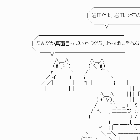
／￣￣￣￣￣￣￣￣￣
| 岩田だよ、岩田、２年
＼
￣￣∨￣￣￣￣￣￣
／￣￣￣￣￣￣￣￣￣￣￣￣￣￣￣￣￣
| なんだか真面目っぽいやつだな、わっぱはそれな
＼
￣￣∨￣￣￣￣￣￣￣￣￣￣￣￣￣￣
∧＿∧ ∧＿∧
（.#´_ゝ｀） （´く_｀#,）
r ヽ /´ ⌒ヽ ＿＿＿＿＿＿
／ イ l | i ヽ ｢ |:
／ ／| ! | ?! | i i |＿＿＿＿＿＿__|:
| | .| |. | | | |￣￣￣| |⌒
∧＿∧ . | | | 【】 【】| | 
（,,*´∀）、 ,| | | 【】 | | 
/ ⌒、 __ l ==ミ ______| ＿__
/ ﾍ, , 二二二つ : } ／:.:.:.
l 二二二二）_/ |:.:.:.:.:
l l ＿|_＿__]_[＿___廴
i Ｙ i. | { 
ゝ、 ＼ー＼. ------------
（"""" ヽ、 ＼'.|::|::::::::::::::::::|:::::::