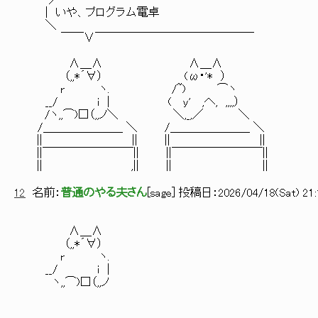
／￣￣￣￣￣￣￣￣￣￣￣￣￣￣￣￣￣
| いや、プログラム電卓
＼
￣￣∨￣￣￣￣￣￣￣￣￣￣￣￣￣￣
∧＿∧ ∧＿∧
（,,*´∀） (ω・'* ）
r ヽ. /~) ⌒ヽ
__/ i | ( y' ,へ, ,,,,）
/ヽ,,⌒)□（,,ノ＼ ＼,_,／ ＼
/＿＿＿＿＿＿＿ ＼ /＿＿＿＿＿＿＿ ＼
|| || || ||
||￣￣￣￣￣￣￣￣|| ||￣￣￣￣￣￣￣￣||
|| ,|| || ||
12
名前：
普通のやる夫さん
[
sage
] 投稿日：
2026/04/18(Sat) 21:
∧＿∧
（,,*´∀）
r ヽ.
__/ i |
ヽ,,⌒)□（,,ノ