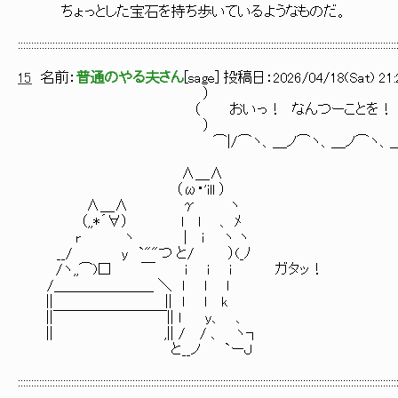
ちょっとした宝石を持ち歩いているようなものだ。
::::::::::::::::::::::::::::::::::::::::::::::::::::::::::::::::::::::::::::::::::::::::::::::::::::::::::::::::::::::::::::::::::::::::::::::
15
名前：
普通のやる夫さん
[
sage
] 投稿日：
2026/04/18(Sat) 21:
）
（ おいっ！ なんつーことを！
）
⌒|/⌒ヽ、＿ノ⌒ヽ、＿ノ⌒ヽ、＿
∧＿∧
（ω・'ill ）
∧＿∧ γ ヽ
（,,*´∀） l l 、 ﾒ
r ヽ | i ヽ ヽ
__/ y `""つ と/ ）(_ﾉ
/ヽ,,⌒)□ ￣ i i i ガタッ！
/＿＿＿＿＿＿＿ ＼ l l l
|| || l l k
||￣￣￣￣￣￣￣￣|| l y、 、
|| ,|| / / 、 ヽ┐
と__ノ `ーＪ
::::::::::::::::::::::::::::::::::::::::::::::::::::::::::::::::::::::::::::::::::::::::::::::::::::::::::::::::::::::::::::::::::::::::::::::