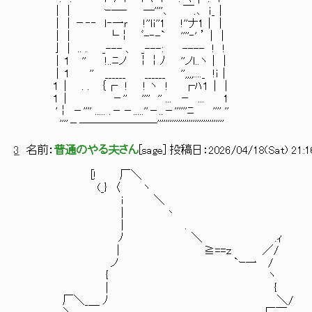
││ ｰ―‐ ―''''､ ￣.､ ｉ_│
││－‐‐ ｌ‐一ｒ !''ｌｉ''1 !''ナ1││
││ └￤ ﾞ-‐-` ''''‐' ’││
亅│ .. . _--- 、 _---: ---- ! !
│１ '' !..ﾆノ ￤￤ﾉ ''ノｌ..ヽ││
│１ '' ______ ______ '',,,,...._ !ｉ│
１│ . . ｛┌ ! ! ヽ ! ┌ﾊ１││
１│ －'' '''' '' ... － ... 1
'￤ －'''' ..... .－－.....''－..－''''''ﾆ '''' ''
''''－―――――――''''''''''''''''''''''''''''''''
3
名前：
普通のやる夫さん
[
sage
] 投稿日：
2026/04/18(Sat) 21:1
[! 厂＼
(_} 〈 ヽ
i ＼
| 丶
| .
ﾉ ＼ .ｨ
| ≧==ｚ ／/
ノ `ｰ一 /
{ ヽ
| {
厂＼_＿ ﾉ ＼/