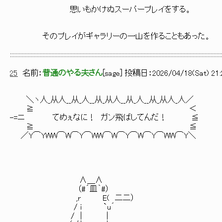
思いもかけぬスーパープレイをする。
そのプレイがギャラリーの一山を作ることもあった。
::::::::::::::::::::::::::::::::::::::::::::::::::::::::::::::::::::::::::::::::::::::::::::::::::::::::::::::::::::::::::::::::::::::::::::::
25
名前：
普通のやる夫さん
[
sage
] 投稿日：
2026/04/18(Sat) 21:
＼ヽ人_从人__从_人__从_从人__从_人__从_从人_人／
≧ ＜
-=ニ てめぇなに！ ガン飛ばしてんだ！ ≦
≧ ≦
／Y⌒YWW⌒W⌒Y⌒WW⌒W⌒Y⌒W⌒Y⌒WW⌒Y＼
∧＿∧
（#´皿｀#）
,r E( 二二）
/ i `u´
/ | |