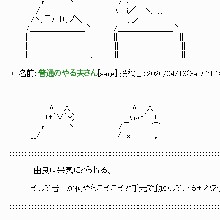
r ヽ. /~) ⌒ヽ
__/ i | ( i／ ,へ, ,,,,）
/ヽ,,⌒)□（,,ノ＼ ＼,_,／ ＼
/＿＿＿＿＿＿＿ ＼ /＿＿＿＿＿＿＿ ＼
|| || || ||
||￣￣￣￣￣￣￣￣|| ||￣￣￣￣￣￣￣￣||
|| ,|| || ||
9
名前：
普通のやる夫さん
[
sage
] 投稿日：
2026/04/18(Sat) 21:1
∧＿∧ ∧＿∧
（*´∀｀*） (ω・｀ ）
r ヽ. /⌒ ⌒ヽ
__/ | / x y ）
::::::::::::::::::::::::::::::::::::::::::::::::::::::::::::::::::::::::::::::::::::::::::::::::::::::::::::::::::::::::::::::::::::::::::::::
由良は呆気にとられる。
そして岩田が何やらごそごそと手元で動かしているそれを
::::::::::::::::::::::::::::::::::::::::::::::::::::::::::::::::::::::::::::::::::::::::::::::::::::::::::::::::::::::::::::::::::::::::::::::