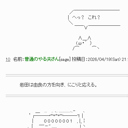
／￣￣￣￣￣￣￣￣￣￣
| へっ？ これ？
＼
￣￣∨￣￣￣￣￣￣￣
∧＿∧
(ω・｀ ）
/⌒ ⌒ヽ
10
名前：
普通のやる夫さん
[
sage
] 投稿日：
2026/04/18(Sat) 21:
::::::::::::::::::::::::::::::::::::::::::::::::::::::::::::::::::::::::::::::::::::::::::::::::::::::::::::::::::::::::::::::::::::::::::::::
岩田は由良の方を向き、にこりと応える。
::::::::::::::::::::::::::::::::::::::::::::::::::::::::::::::::::::::::::::::::::::::::::::::::::::::::::::::::::::::::::::::::::::::::::::::
＿ ... .. ､. .............､.- ､
’┌―――宀宀宀―――'1│
| 0 0 0 0 0 0 0 1 , |_￤
, 丨 ''''''－'' ...... ｌ ヽ