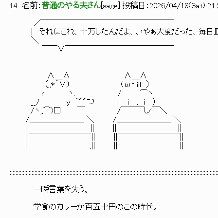
14
名前：
普通のやる夫さん
[
sage
] 投稿日：
2026/04/18(Sat) 21:
／￣￣￣￣￣￣￣￣￣￣￣￣￣￣￣￣￣
| それにこれ、十万したんだよ、いやぁ大変だった、毎日
＼
￣￣∨￣￣￣￣￣￣￣￣￣￣￣￣￣￣
∧＿∧ ∧＿∧
（,,*´∀） (ω・'ill ）
r ヽ. / ⌒ヽ
__/ y `""つ i i , i ）
/ヽ,,⌒)□ ￣ /￣￣￣し'￣＼
/＿＿＿＿＿＿＿ ＼ /＿＿＿＿＿＿＿ ＼
|| || || ||
||￣￣￣￣￣￣￣￣|| ||￣￣￣￣￣￣￣￣||
|| ,|| || ||
::::::::::::::::::::::::::::::::::::::::::::::::::::::::::::::::::::::::::::::::::::::::::::::::::::::::::::::::::::::::::::::::::::::::::::::
一瞬言葉を失う。
学食のカレーが百五十円のこの時代。