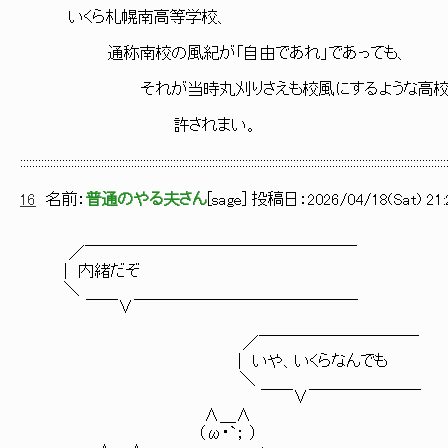
いくら札幌南高等学校、
通称南校の風紀が「自由であれ」であっても、
それが当時丸刈りさえも校風にするような高校が多い
許されまい。
::::::::::::::::::::::::::::::::::::::::::::::::::::::::::::::::::::::::::::::::::::::::::::::::::::::::::::::::::::::::::::::::::::::::::::::
16
名前：
普通のやる夫さん
[
sage
] 投稿日：
2026/04/18(Sat) 21:
／￣￣￣￣￣￣￣￣￣￣￣￣￣￣￣￣￣
| 内緒だぞ
＼
￣￣∨￣￣￣￣￣￣￣￣￣￣￣￣￣￣
／￣￣￣￣￣￣￣￣￣￣
| いや、いくらなんでも
＼
￣￣∨￣￣￣￣￣￣￣
∧＿∧
（ω・`； ）