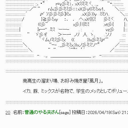
::::::::::::::::::::::::::::::::: ::．・” r=y彡ミ：．xXﾐミミヾ、..,, ¨・:.:::::::::::
::::::::::::::::::::::::::::／¨ ¨ rム彡彡ミﾐ彡：：xX彡y((ミﾐxv1、 ＼::::::
:::::::::::::::::::::::´ 〆 ｿ彡彡ﾐ彡》ﾐx .xX彡))y ﾐミﾊ.. ＼::
:::::::::::::::::::/ }≧彡ﾐxy ：． ． へ.xX巛ﾐ 彡ﾐヾ. ﾊ
:::::::::::::::::: ((彡¨ x彡川ミﾐ .xt彡{ |::
::::::::::::::::| }r一'' ミﾐ ー─- . : . vz彡 |:::
:::::::::::::::::: ¨ ゞ彡彳 ＞ー一 ノﾉ 人 ゝ、 .ソﾉ ::::
::::::::::::::::::: ｀ヾム/ミﾐ彡ﾐx (( ))x彡ミﾐ〆¨ :::::::
::::::::::::::::::::＼ ¨ｰ- ..,,彡ミﾐx.))xノ彡ミﾐソ''” ／::::::::::
::::::::::::::::::::::::::＼ ¨ ¨ ｀¨”" ’´ ／::::::::::::::::
::::::::::::::::::::::::::::::::: - ..,, _＿＿＿＿＿＿＿＿__ ,,.. -:::::::::::::::::::::::::::::::
::::::::::::::::::::::::::::::::::::::::::::::::::::::::::::::::::::::::::::::::::::::::::::::::::::::::::::::::::::::::::::::::::::::::::::::
::::::::::::::::::::::::::::::::::::::::::::::::::::::::::::::::::::::::::::::::::::::::::::::::::::::::::::::::::::::::::::::::::::::::::::::
南高生の溜まり場、お好み焼き屋「風月」。
イカ、豚、ミックスが名物で、学生のメッカとしてボリュー
::::::::::::::::::::::::::::::::::::::::::::::::::::::::::::::::::::::::::::::::::::::::::::::::::::::::::::::::::::::::::::::::::::::::::::::
20
名前：
普通のやる夫さん
[
sage
] 投稿日：
2026/04/18(Sat) 21: