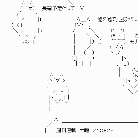
∧__∧ ＼
（ ´∀） 長編予定だって￣∨￣￣￣￣￣￣￣
,r´ ヽ,
／ ィ |.l ∧＿∧ 嘘を嘘で見抜けない
（ < l. | l （∀・ ）
＼ ＼ | ） / ⌒＼ ∩＿∩
ヽ ヽ y | || . ＼ ＼ (# ´ー) なんつ
| >》> i. | || |.） ..） , ⌒（⌒） 
|| ／ ／ |1 / /i ／
|| （_＿） |.ヽ_,,/ | （ 
（._| ヽ ） | .|ヽ ､ ＼
| | | | ､, !,,_） , 
| | | ∧__∧ >》 
∧＿∧ | | | __(ω・｀） ドラ
<ヽ｀∀´> lヽ|n > ,-
,'´ ヽ ヽ ＼／ 
ヽ ｨ , -l | ＼_／ 
lヽ ｀´,-l | } 
| ｀-´｀ -' l 
| | | 
∧
／ ￣￣￣￣￣￣￣￣￣￣￣￣￣￣￣￣
| 週刊連載 土曜 ２１：００～