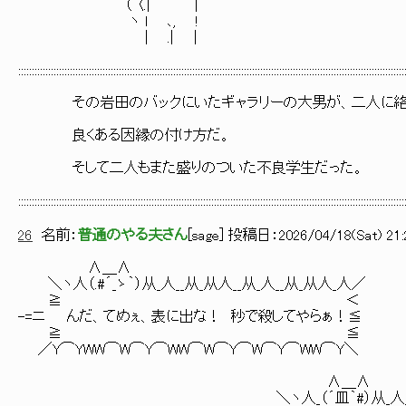
（ 〈.| |
ヽ l ､, !
| .| |
::::::::::::::::::::::::::::::::::::::::::::::::::::::::::::::::::::::::::::::::::::::::::::::::::::::::::::::::::::::::::::::::::::::::::::::
その岩田のバックにいたギャラリーの大男が、二人に絡
良くある因縁の付け方だ。
そして二人もまた盛りのついた不良学生だった。
::::::::::::::::::::::::::::::::::::::::::::::::::::::::::::::::::::::::::::::::::::::::::::::::::::::::::::::::::::::::::::::::::::::::::::::
26
名前：
普通のやる夫さん
[
sage
] 投稿日：
2026/04/18(Sat) 21:
∧＿∧
＼ヽ人（.#´_ゝ｀）从_人__从_从人__从_人__从_从人_人／
≧ ＜
-=ニ んだ、てめぇ、表に出な！ 秒で殺してやらぁ！≦
≧ ≦
／Y⌒YWW⌒W⌒Y⌒WW⌒W⌒Y⌒W⌒Y⌒WW⌒Y＼
∧＿∧
＼ヽ人_（´皿｀#）从_人__从_从人__从