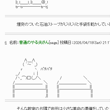
|l_.l＿＿l_.|l＿＿_＠_.!
ｔr‐tr――――‐ｔｒ‐ｔｊ
::::::::::::::::::::::::::::::::::::::::::::::::::::::::::::::::::::::::::::::::::::::::::::::::::::::::::::::::::::::::::::::::::::::::::::::
煙突のついた石油ストーブがじりじりと手袋を乾かしてい
::::::::::::::::::::::::::::::::::::::::::::::::::::::::::::::::::::::::::::::::::::::::::::::::::::::::::::::::::::::::::::::::::::::::::::::
6
名前：
普通のやる夫さん
[
sage
] 投稿日：
2026/04/18(Sat) 21:1
∧＿∧
（ ´～｀ ,,）
r ヽ. ﾊﾟﾁﾊﾟﾁ
__/ i |
/ヽ,,⌒)□（,,ノ＼ / ＼
/＿＿＿＿＿＿＿ ＼ /＿＿＿＿＿＿＿ ＼
|| || || ||
||￣￣￣￣￣￣￣￣|| ||￣￣￣￣￣￣￣￣||
|| ,|| || ||
::::::::::::::::::::::::::::::::::::::::::::::::::::::::::::::::::::::::::::::::::::::::::::::::::::::::::::::::::::::::::::::::::::::::::::::
そんな教室の片隅で岩田は小さな革命の準備をしていた