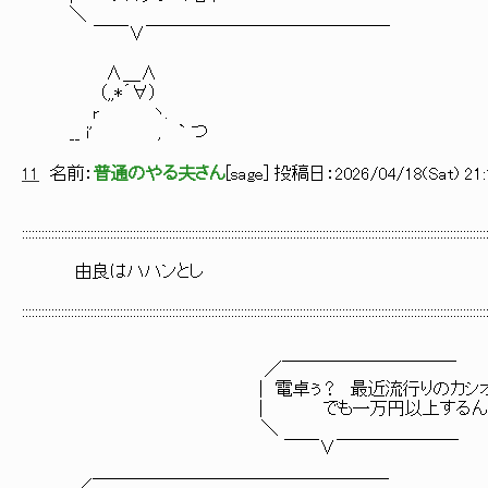
＼
￣￣∨￣￣￣￣￣￣￣￣￣￣￣￣￣￣
∧＿∧
（,,*´∀）
r ヽ.
__ i' , ` つ
11
名前：
普通のやる夫さん
[
sage
] 投稿日：
2026/04/18(Sat) 21:
::::::::::::::::::::::::::::::::::::::::::::::::::::::::::::::::::::::::::::::::::::::::::::::::::::::::::::::::::::::::::::::::::::::::::::::
由良はハハンとし
::::::::::::::::::::::::::::::::::::::::::::::::::::::::::::::::::::::::::::::::::::::::::::::::::::::::::::::::::::::::::::::::::::::::::::::
／￣￣￣￣￣￣￣￣￣￣
| 電卓ぅ？ 最近流行りのカシオミニ
| でも一万円以上するんだよな。よ
＼
￣￣∨￣￣￣￣￣￣￣