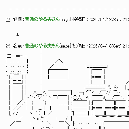
::::::::::::::::::::::::::::::::::::::::::::::::::::::::::::::::::::::::::::::::::::::::::::::::::::::::::::::::::::::::::::::::::::::::::::::
27
名前：
普通のやる夫さん
[
sage
] 投稿日：
2026/04/18(Sat) 21:
＊
28
名前：
普通のやる夫さん
[
sage
] 投稿日：
2026/04/18(Sat) 21:
| 
|二ニ⇒=‐┐ |
}.:.:.:.:.:.:.:.:. :.
}.:.:.:.:.:.:.:.:. :.: } | 
}.:.:.:.:.:.:.:.:.:＿} | |￣
'"l丁￣__| :| | | | | |====| 
| |二二| :| | ￣￣￣￣ | | | | ／ 
| |￣ | :| | ｉﾆﾆﾆﾆﾆﾆﾆｉ ミ||彡 :||＿＿＿
| | | :| ∧＿∧ ￣￣￣￣￣| ┌┐'⌒Ｙ /￣//¨¨
| | |_, r'´(*´∀｀ ）ヽ.￣l￣￣:| :|◯人__人ト￣￣乂＿ノ￣~＼
| | ／／| i ´i | ___＿| :|￣￣￣| |::|￣￣||￣￣||￣￣||￣
| |／／ | | :::::::::| | | :|───| |::|====||====||====
|_|? / ヽ `【 】' ／ |¨|───| |::|＿＿||＿＿||＿＿|| :
／ ヽ mと／ i , / |: : ￣￣￣ ｀¨¨¨¨¨¨¨¨¨¨¨¨¨¨¨ﾞ┘
／ ￣ i i´ ＼ ￣ ＼ |: : : : : : : : : : : :||ｉ￣￣￣￣￣￣`、 