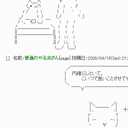
∧＿∧ γ ヽ
（,,*´o∩ l l 、 ﾒ
r /´ i i | i 丶 丶
__/ l ） (_ﾉ ヾ ,）
/ヽ,,⌒)□ i,,,,i ￣ i i i
/＿＿＿＿＿＿＿ ＼ l l l
|| || l l i
||￣￣￣￣￣￣￣￣|| l i i l
|| ,|| / i i、 i
(,,,_ノ （,,,,,,）
17
名前：
普通のやる夫さん
[
sage
] 投稿日：
2026/04/18(Sat) 21:
／￣￣￣￣￣￣￣￣￣￣￣￣￣￣
| 内緒にしといて。
| こいつで良いことさせてやる
＼
￣￣∨￣￣￣￣￣￣￣￣￣￣￣
|＼ ／|
| ,. ￣￣￣ ､| ┼
γ Y 
| -‐ ‐-｜
ヽ ∀ 丿