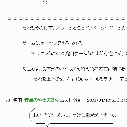
〇
::::::::::::::::::::::::::::::::::::::::::::::::::::::::::::::::::::::::::::::::::::::::::::::::::::::::::::::::::::::::::::::::::::::::::::::
それもそのはず、大ブームとなるインベーダーゲームが登
ゲームはゲーセンでするもので、
ファミコンなどの家庭用ゲームなどまだ存在せず、それ
たとえば、長方形のパドルがそれぞれの右左両端にあ
それを上下させ、左右に動くボールをラリーーするテニス
::::::::::::::::::::::::::::::::::::::::::::::::::::::::::::::::::::::::::::::::::::::::::::::::::::::::::::::::::::::::::::::::::::::::::::::
23
名前：
普通のやる夫さん
[
sage
] 投稿日：
2026/04/18(Sat) 21:
／￣￣￣￣￣￣￣￣￣￣￣￣￣￣￣￣￣
| おい、誰だ、あいつ、やけに捌きが上手いな
＼
￣￣∨￣￣￣￣￣￣￣￣￣￣￣￣￣￣