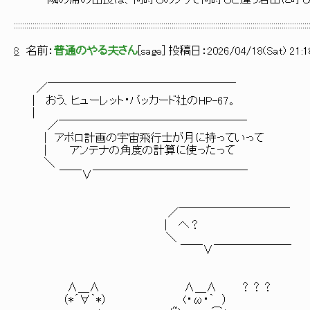
隣の席の由良は、何時ものノリで何時もと違う岩田に呼び
::::::::::::::::::::::::::::::::::::::::::::::::::::::::::::::::::::::::::::::::::::::::::::::::::::::::::::::::::::::::::::::::::::::::::::::
8
名前：
普通のやる夫さん
[
sage
] 投稿日：
2026/04/18(Sat) 21:1
／￣￣￣￣￣￣￣￣￣￣￣￣￣￣￣￣￣
| おう、ヒューレット・パッカード社のHP-67。
|
／￣￣￣￣￣￣￣￣￣￣￣￣￣￣￣￣￣
| アポロ計画の宇宙飛行士が月に持っていって
| アンテナの角度の計算に使ったって
＼
￣￣∨￣￣￣￣￣￣￣￣￣￣￣￣￣￣
／￣￣￣￣￣￣￣￣￣￣
| へ？
＼
￣￣∨￣￣￣￣￣￣￣
∧＿∧ ∧＿∧ ？？？
（*´∀｀*） (・ω・｀ ）