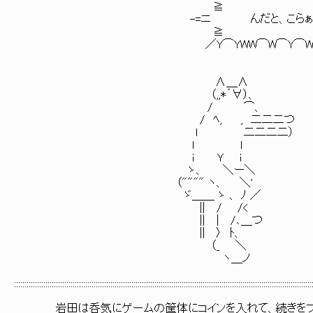
≧ 
-=ニ んだと、こ
≧ 
／Y⌒YWW⌒W⌒Y⌒WW⌒W⌒Y⌒
∧＿∧
（,,*´∀）、
/ ⌒、
/ ﾍ, , 二二二つ
l 二二二二）
l l
i Ｙ i
ゝ、 ＼ー＼
（"""" ヽ、 ＼'
ゞ＿＿ ゝ 、 ﾉ ／
|| / /<
|| | /､＿つ
|| 〉 ﾄ、
（_ ＼
ヽ＿ノ
::::::::::::::::::::::::::::::::::::::::::::::::::::::::::::::::::::::::::::::::::::::::::::::::::::::::::::::::::::::::::::::::::::::::::::::
岩田は呑気にゲームの筐体にコインを入れて、続きをプ