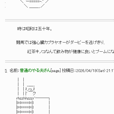
. ＼｀ー=====-.'’／
. ＼ ＿＿__.／
::::::::::::::::::::::::::::::::::::::::::::::::::::::::::::::::::::::::::::::::::::::::::::::::::::::::::::::::::::::::::::::::::::::::::::::
時は昭和は五十年。
競馬では強心臓カブラヤオーがダービーを逃げきり、
紅茶キノコなんて飲み物が健康に良いとブームになっ
::::::::::::::::::::::::::::::::::::::::::::::::::::::::::::::::::::::::::::::::::::::::::::::::::::::::::::::::::::::::::::::::::::::::::::::
5
名前：
普通のやる夫さん
[
sage
] 投稿日：
2026/04/18(Sat) 21:1
｜ |
｜ | _＿__
｜ | i!_ｒｭ_i!
｜ | |' ￣ク
rhzzhhzzzｒ'―――┐
|l=l====l=|l ｜
|l=l====l=|l ｜
|l=l====l=|l ｜