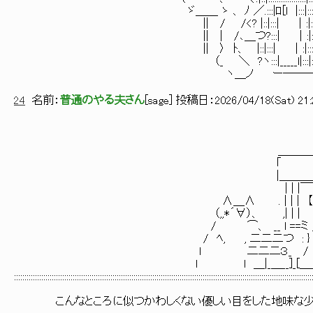
ゞ＿＿ ゝ 、 ﾉ ／.:::|ﾛ[l |:::|:::::::::
|| / /<? |::|:::| │:|:::::::::
|| | /､＿つ?:::| │:|:::::::::
|| 〉 ﾄ、 |::|:::| │:|::::::::::
（_ ＼ ?ヽ:::|_____l|:::|::::::::::
ヽ＿ノ ー────
24
名前：
普通のやる夫さん
[
sage
] 投稿日：
2026/04/18(Sat) 21:
＿＿＿＿＿＿＿
｢ |:::
|＿＿＿＿＿＿__|::::
| | |￣￣￣| |⌒ |
∧＿∧ . | | | 【】 【】| | 
（,,*´∀）、 ,| | | 【】 | | 
/ ⌒、 __ l ==ミ ______| ＿__
/ ﾍ, , 二二二つ : } ／:.:.:.
l 二二二３_ / |:.:.:.:.
l l ＿|_＿__]_[＿___廴
::::::::::::::::::::::::::::::::::::::::::::::::::::::::::::::::::::::::::::::::::::::::::::::::::::::::::::::::::::::::::::::::::::::::::::::
こんなところに似つかわしくない優しい目をした地味な少