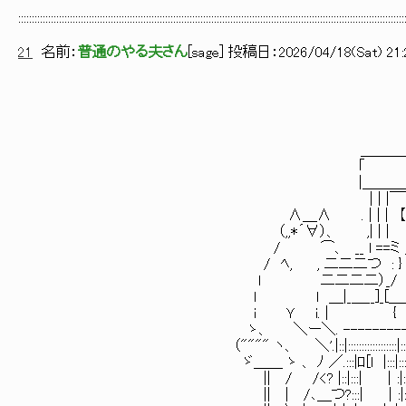
::::::::::::::::::::::::::::::::::::::::::::::::::::::::::::::::::::::::::::::::::::::::::::::::::::::::::::::::::::::::::::::::::::::::::::::
21
名前：
普通のやる夫さん
[
sage
] 投稿日：
2026/04/18(Sat) 21:
＿＿＿＿＿＿＿
｢ |:::
|＿＿＿＿＿＿__|::::
| | |￣￣￣| |⌒ |
∧＿∧ . | | | 【】 【】| | 
（,,*´∀）、 ,| | | 【】 | | 
/ ⌒、 __ l ==ミ ______| ＿__
/ ﾍ, , 二二二つ : } ／:.:.:.
l 二二二二）_/ |:.:.:.:.:
l l ＿|_＿__]_[＿___廴
i Ｙ i. | { 
ゝ、 ＼ー＼. ------------
（"""" ヽ、 ＼'.|::|::::::::::::::::::|:::::::
ゞ＿＿ ゝ 、 ﾉ ／.:::|ﾛ[l |:::|:::::::::
|| / /<? |::|:::| │:|:::::::::
|| | /､＿つ?:::| │:|:::::::::