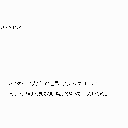
ID:097411c4
' あのさあ、２人だけの世界に入るのはいいけど
うのは人気のない場所でやってくれないかな。