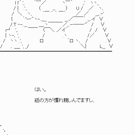
ヽ¨¨´ .,' ヽヽ_
 .'., （ .,、 ） U / .／ ヽ、
´ ／ ／ _,,..-'
_.／￣￣´ .,,..イ ∨
／,..-――‐'" / ∨
 .／イ´ / / ∨
 .ヽ /／ ∨
｀ロ ヽ、 / .∨
/ ＼| L__ ∨
━━━━━━━━━━━━━━━━━━━━━━━━
ィ≠ミ､Y |. | r.＼____ はい。
|/iノ 乂_ﾂ |ﾄ､ ヾー‐ ｣ﾉ | 紙の方が慣れ親しんでますし、
ﾟ ,
 ﾟ ,