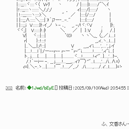
|::::;;;:::ヾ:::::ヾ〈 Vrﾘ 丶 / |:::::::|l:::::
|:!:::;;;::::ヽ::::::::＼/;/;/ _ ィ|::::::/|
| !:::;;;;::::::ヽ:::::):＼ " ／ |::
| |:::;;;∧::::::＼:::::| )!｀j7ー‐...-.." 
| |:::;;;i V::::::::}ﾄ:イ_ノ ゝ- ､_ _, -/!ヾ:ヾV
ヾヾ;;| V:::::::|!::|! ＼ ／ | }::V .j /..| ,
V| ヾ::::|::::| `(0) ヽ ヽ＼,,_ 〈;,.／
r{ }:::!::::! _,,ィ..ヽ...l
|...＼,,,.|:/!:::| V __,,,ィ'i........',..
|......!......l｀|:/ー--r-- r-ー "r-'"i.............!.........',ィ^
ト,..j.......{........|.........|.......|.............ヾ.....!............!ィ'"...}....,'....ﾄ-、
/..!｀ーi― -.. __.j........!...＿,,...ィ7￣〉''"...l.......,'..../i...∧=〉
ｨ=}..＼-..ゝ....|.........!￣...!.....／_.ノ ./i........,....../..ｨ'...l........}=ゝ
303
名前：
◆1Jwd/bEyE.
[
] 投稿日：
2025/09/10(Wed) 20:54:55 
, - 
／
/ ー-
/ノ 
ふ、文香さん……。 