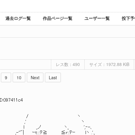
過去ログ一覧
作品ページ一覧
ユーザー一覧
投下予
レス数：490
サイズ：1972.88 KiB
9
10
Next
Last
ID:097411c4
 ヽ
 ヽ
 ',‐-、
r::ﾃｰ lヽ .'.,