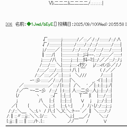
Ⅵｉ二二二{i二二二二/:.:.:.:
306
名前：
◆1Jwd/bEyE.
[
] 投稿日：
2025/09/10(Wed) 20:55:58 
√::::::::::::::::j:::::::::::::::::/／::::／:/:::/:::::::::::/:::/:Λ
√/::::::::::::::|::::::::::::::/:::::::::/::::/::::/::::::::::::::::/::::::::|
j:/::::::::::／ |::::::::::::/::::/::::::::/:::::/::::::/:::::::/:::::::::::|
∥:::::::/{ |::::::::::::::::::l:::::｣斗--､::::/:::::::::／:::::::::!
j:::::::::/八 |::::::::::j::::::|::::::抖-ミ|:::/:／／::::ﾉ:::ﾉ:j
/:::::::/:::::: ＼|:::::::::j:::::::ィ炒ﾝ j/::::ィｆﾝ彡／/ノ
/::::::／::::::/::::::|:::::::::!:八 | ￣ ( /:／／
/:::／::::::／／::::|::::::::ｉ ＼/// ﾉ:
-‐::彡:::::::::／/:::::/|::::::::|＼ _,. イ:|::::|:::::|
／:::::::::::::::::::::::::::::／:::::/:|:ｌ:::::::| /＼ ' ／:|:::l:::|::::j::ﾉ|
/:／⌒ ｰ-ニ-彡 /::::/ |::ｌ::::::| 人:::::二彡:::人j::::|::::/:::|
{/ ヽ :::√ |:::|:::::| Τ￣ |{ |::::::/::::::|
j 八 |:::{ |::::|:::::| V j j::::/::|:::::|
／{ { ＼ j::::{ |::::い::| ﾉ ﾉjヽ{/::/:::::j::::j
/::/:::＼＿ ＼:::い / 八::{ ＼乂:＼::ト--´／ ∥ ＼:::::::ﾉ::ﾉ
/:∥:::〃::::jj:::＼＼::}/:::: ＼ ＼j::| ＿／/ ＼:::/
{::jj:::∥:::::∥:::::::/ト､{::: ノ:ﾉ￣ / V
━━━━━━━━━━━━━━━━━━━━━━━━━━