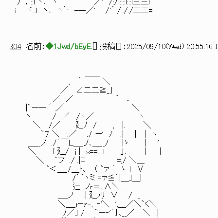
/‘，::l ヾ､ ヽ ｀ ´ ／' /:/l::::l:::l三三}
i ヾ::l ヽ､ ヽ｀ー---／' /'´ /::/:/三三=
304
名前：
◆1Jwd/bEyE.
[
] 投稿日：
2025/09/10(Wed) 20:55:16 
＿＿
, ´ ＼
／ ∠二二≧_｣
／ ／ ｀ ．
|`ー一 ´ .／ ＼
ヽ / ／ ./ヽ／ ヽ
＼ /／ 廴ﾉ / , |. ＼
`７ ＼ .／ ./ ー' / .| | | ヽ
＿__ノ ./´￣Ｌ＿_,/､＿__/ |ゝ | | 
＼. { 廴/ j | ｘ==、Ｌ＿__｣､＿|＿|＿__|
＼ `フ ./ .|ﾆ =;/ ＼＿ そうい
`＜＿_/＿ﾄ､ （ `ァ ´ ゝ ｌ ∨
/⌒ヽミ =ァ≦´|＿｣＿|
辷_,ノr＝､∧＼＿__
＿_ノ .| 廴ﾉﾘ ∨ / _
＼＿_rｰｧ-、‐'＼ ',＿／＼`く＼
/／｣ / `ー‐'´〕､__／ ＼ .|