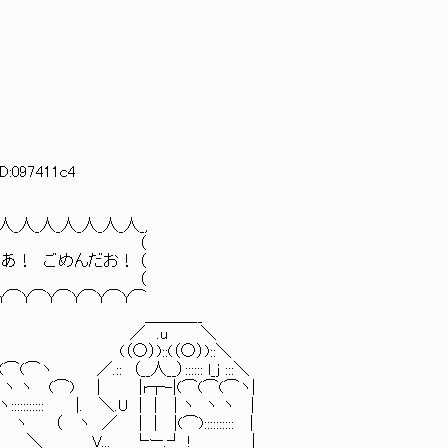
ID:097411c4
_人_人_,
-ミ ） （
あ！ ごめんだお！ （
:.ヽ ） （
|i ⌒Y⌒Y⌒Y⌒Y⌒Y⌒Y⌒
.:}jI斗 ./ |i ＿＿＿__
.:./二| -‐…ァ ／ .u ＼
| |i ／ (（○）)::(（○）)::＼
／.:: （__人__）:::::: l_j :::＼
ヽ ヽ (⌒) | |r┬-|(⌒(⌒(⌒ヽ|
::: |. ＼.U | | | ヽ ヽ ヽ |
| | |(⌒):::::::::: |
 ＼ V... └ー.┘ ! |