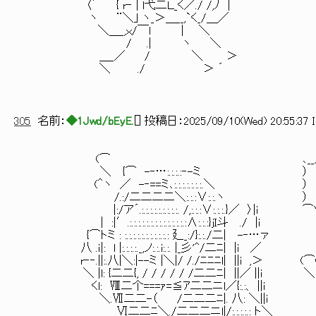
〈´ { r‐ | l弋二Ｌ_く／./ /,ﾉ |
ヽ ¨＼｣ ヽ_＞＿__,`く_/＿／
＼＿_,ｘ/￣l | ＼
/ .| ヽ ＼
＿_／ / ＼ ＞
＼ ./ ＞ ´
305
名前：
◆1Jwd/bEyE.
[
] 投稿日：
2025/09/10(Wed) 20:55:37 
(⌒ ､__人_人_人_人_人
＼ {⌒ -‐…:.:.:.:‐
(＾ヽ ／ -‐==ミ､:.:.:.:.:.:.:.＼ ） 
/.:/二二二二＼:.:.:∨:.
|:/ア´.:.:.:.:.:.:.:.:.:. /,:.:.:∨:.:.:.}／ 〉
| :|′.:.:.:.:.:.:.:.:.:.:.:.:.:.:∧:.:
{⌒トミ : :.:.:.:.:.:.:.:.:.:.: 廴_:/}:
八 .ｉ|: l |:.:.:.:._,ノ:.:.i:.:. |_彡'^/二ﾆ
r‐‐.||:.八|＼:|--ミ |＼|/ /./ﾆﾆﾆl| ||i ,＞ (⌒(⌒(⌒ヽ 
＼ |l: {二二{, / / / / / /二二ﾆ| ||／ ||i ＼ 
くl: Ⅷ二个===ｧ=≦ｱ二二ニl／{:.:、 ||i ヽ::::::::
＼.Ⅶ二二-（ /二二二ﾆ|. 八: ＼||i ヽ （ ヽ ／ 
Ⅵ二二ﾆ＼./二二二ニl|/:.:.:.:.: ト＼