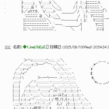
. |!:.:.:.:..:.:.j､ ∨:.:.:.:.:.ﾄ､＼. ,ｲ i':.:.:i|ﾆ
. |!:.:.:.: ,≦ヾ ∨:.:.:.:.:.,＼:.＼ / | .ﾊ:.:.:i|ﾆﾆﾆﾆﾆ
. |!／ｨf777ﾄ､ ∨:.:.:.:.:.ト｀¨¨＿＿＿／/. ':.:.ﾄ､.ﾆﾆﾆ
'ﾆﾆﾆﾆﾆ ≧ _＼ﾄ､:.:.:＼ ./ |:.i. ﾏﾆﾆ
|ﾆﾆﾆﾆﾆﾆﾆﾆﾆ＼ ｀¨¨¨ー------ｲ !. |/. ﾏﾆﾆﾆ|｀¨¨¨
|ﾆﾆﾆﾆﾆﾆﾆﾆﾆﾆ ﾟ ,｀ー--...._＿＿＿ノ| ﾏﾆﾆ|
|ﾆ.＼ﾆﾆﾆﾆﾆﾆﾆﾆﾆﾟ., ＼ | iﾆﾆi|
302
名前：
◆1Jwd/bEyE.
[
] 投稿日：
2025/09/10(Wed) 20:54:34 
＞へi:::::::::::::::::::ヘ::::::、:::::＼ _,,...,,_
／:::::::::::ィ::＞―''⌒''ヽ:::::＼:::::丶 ,*'" ﾟ'
／:::::r-ィ'" ＼:::::＼:::::丶 \
/::::::/ィ'" ヽ::::::ヽ::::::ヽ $
/:::::::ハ ＞-―ﾍ―-- ､ゝ::::::',:::::::', %, 
.::::::::l ／ヾ::::::::::::::::::ヽ::::::::::::::',:::::::',:::::::. ﾟ*｡.,,_ _,,
|:::::::| ／!:::::::ヾ::::::::::::::::::ヾ;;__::::::::',:::::::',::::::',､
|:::::::| /:::::l::::::::::ヾ:::::::::::ｨ'":ﾊ:!ヾ::::::
|:::::::| ./:!::::::ヽ::_:;:::::＼::::::i:::::iｨ-斗ミxl::::::::l::::::l::::ヽ
|:::::::| i::::l::::ィ'ヾ :::::::',::::::､:l :/ 芍./ﾘ.
､:::;;::V::::',:::::!::::ヾヾ:::ヾ:::::ゞ んｿ .j:ﾘ::::::l:::::::ヾ::::::::ヽ
l::::;;:::V:::ヽ::!:ｨ斧示ヾ:ヾ )! /;/;/; /::::::::|!:::::::::)::::::::::)