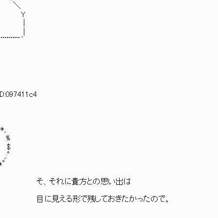
ﾆﾆﾆ∧ ＼
.ヽ__. Y
ﾆﾆ｢ヾ |
ﾆﾆ| |
¨¨¨¨´
ID:097411c4
*,
 %
 $
,:°
.｡*°
l::::::::l:::::::l:ヽ そ、それに貴方との思い出は
/|::!:::::|:::::ヾ:::::＼ 目に見える形で残しておきたかったので。