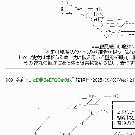
）::） ,,_ ＿＿V : :..ヽ.
j{ ﾆ=‐- ┬-イ!,｡ ⌒~''＜⌒ヽ:.:
冖宀 ー‐-､／ヽ〕iト>、 ~''＜ 乂 ﾄ
, ｀¨〈_rf〔了¨ﾆﾆ二‐- ..,,_ ＿ r───＼.
ヽ,::::::>、ﾆ二:/:::／ﾆﾆﾆﾆﾆﾆﾆﾆﾆﾆj{.:.:.:.:.:.:.:.:.:.:.
¨'， ﾐh､,,_{../ﾆﾆﾆﾆﾆニ二二二j{.＼.:.:.:.:.:.:.:.:.:.:.:.:
, ヽノﾉ ヽ-‐ ｡,ﾆﾆﾆﾆﾆﾆﾆニj{.:i .:.:.:.:.:.:.:.:.:.:.:.:.:.:.
━━━━━━━━━━━━━━━━━━━━━━━━━━
===颶風纏いし魔弾(ﾊﾞｰｽﾄｹﾞｲ
本来は風魔法(ｳｨﾝﾄﾞ)の熟練者が扱う、荒れ狂う
しかし彼女は類稀なる集中力と銃を用いて颶風を弾丸に纏
その弾丸の軌跡はあらゆる障害物を薙ぎ払い、着弾すれば
━━━━━━━━━━━━━━━━━━━━━━━━━━
989
名前：
L_icE◆BeEFQCm8dk
[
] 投稿日：
2025/09/03(Wed) 21:
＿＞ｧ-‐ ---‐＜
。 ＿ ／ ／ ／＿ ┏━━━━━━━━━
, ／ ∠⌒ ¨´￣￣ ｀ ┃ 
´￣ }j_, ／⌒ヽ ┃ 本来はどんな
。 ／ ／ ┃ 副産物として視力が非
／ イ ┃ 普段の五条は能力の制御の
, ／ ／ ┗━━━━━━━━━━━
＿{ ＿ / ｧ-＜ ／/--}/-j/} |