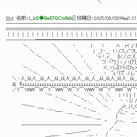
＼
994
名前：
L_icE◆BeEFQCm8dk
[
] 投稿日：
2025/09/03(Wed) 21:
──────────────────────────
!!!!!!!!!!!!!!!!!!!!!!!!!!!!!!!!!!!!!!!!!!!!!!!!!!!!!!!!!!!!!!!!!!!!!!!!!!!!!!!!!!!!!!!!!!!!!!!!!!!!!!!!!!!
！！！！！！！！！！！！！！！！！！！！！！！！！！
──────━━━━━━━━━━━━━━━━━━━━
｀'-、 ＼ ヽ ..ｌ ｌ ﾊ ┌( ;/ ﾄ, 
＼ .＼ ヽ. ..ｌ. __}ヽ,__ (ヽ/ス_r^フ
ﾞ'-､ .＼ .ヽ . 'っヾ､r'__ |ﾚ'ノ_C'
｀'-、 ＼. ヽ, ... ｀フ ヾ勹_| <_r' !|刀_｣r'
｀'‐､、 ﾞ'-､ ＼ .＼ ＜_ゝし||ﾌぅ（ひzメ__ゝ
｀''-..、 ｀'-、 .＼ ヽ, .ヽ ~zヾ|て ､l レ^
＼ヽ人_从人__从_人__从_从人_从人__从_人__从_从人_从人__从_人
≧ ｷｪｪｪｪｪｪｪｪｪｪｪｪｪｪｪｪｪｪｪｪｪｪｪｪｪｪｪｪｪｪｪｪｪｪｪｪｪｪｪｪｪｪｪｪｪｪｪｪｪｪｪｪｪｪｪｪｪｪｪｲ!!!
／Y⌒YWW⌒W⌒Y⌒WW⌒W⌒Y⌒YWW⌒W⌒Y⌒WW⌒W⌒Y
｀''ｰ ,, ｀'-､、 ｀'-、 .＼ .＼ l !｜| | | / ."
｀''ｰ ,,. ﾞﾞ'-..、 . ＼ ｀'‐ .ヽ ヽ ヽ.|/ // .／
‘''''―- ..,,,,_, ｀''ｰ ..,,. ｀ ｀'-、 _,r)_ j
｀ﾞﾞ"''―- ....,,,_ ｀ﾞ''ｰ ... ｀ ,ﾉこ_- __,ｰヽ ‘ ._,
｀ﾞﾞ"''―- ....,,_、 } ... 丿 ｰ''"＿,,,,..
＿_＿＿＿＿＿＿＿＿＿＿＿＿＿＿＿ ″ ﾉ""'' 
_、 ／､__ ヽ ..,
＿,,,,.... -―'''''''^ﾞ￣.._,,.. ． . / ...... ーl : ｰ..