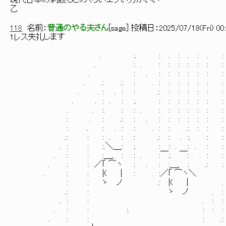
現代日本の刺股もこのくらいエグい方がいい
乙
118
名前：
普通のやる夫さん
[
sage
] 投稿日：
2025/07/18(Fri) 00:
1レス失礼します
. :. : . : . : . :
. : . : : : : : : : 
. : . : : : : : : : :
. .: .: : . : : : : : : :
. . : . : : .: : : : : : :
. . : . : :. : : : : : : 
. . :. : : . : : : : : : :
: . : .: : . : : : : : : :
: . : . : : . : : .: : : :
.: : : . : : .: : . :. : :
. : : :.＼＿: :. : : . : . : 
. : : :＿, : : . :￣:. ￣: . : 
. : : ／｢ ⌒ヽ : . : :＿, : .: 
. : : |( | : . :／｢ ⌒ヽ＼
: : ゝ ノ .: |( | . 
.: : ゝ ノ . : :
. : : . : : :
. : : :. : : : :
. : : : .: ＿: