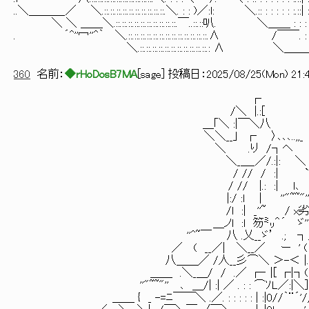
..＼＿＿＿_／ ＼.::.::.::.::.::.::.::.::.::.::.＼. : : )／:l: ＼.:: : : : : : :.::| : :
＼ ＼ ＿＿＼.::.::.::.::.::.::.::.::.::.::.￣..::.::叭. ＼＿＿ : : : : : : : : 
. ´^''冖''^｀ ＼.::.::.::.::.::.::.::.::.::.::.::.::.::.∧ /￣￣. : : : 
＼.::.::.::.::.::.::.::.::.::.::.::.: ∧ ＼＿＿_ -=ﾆ￣￣〉. : : : 
360
名前：
◆rHoDosB7MA
[
sage
] 投稿日：
2025/08/25(Mon) 21:4
┌
/＼ |.:[
＿｢＼ :|￣＼八
＼＼__｣ ┌ 〉､､､..,,_
＼ .り /┐ヘ 
＼_＿_／/.:|: ＼ 
/ // / :| `､ 
/ // |.: :| l､ ‘,
|:/ :l | ''"~~"'': l 
/l :| _''~ / x劣㍉ |
＿ノl :l 笏㍉＾´ ゞ''’ﾉ .
''^~￣ 八 .乂__ゞ’ .; ┐／ ''"~
／ ( __／| ＼__／ ー ' ( ( .＿_ノ ´^''冖
八＿＿／ /人__彡⌒＼ ＞-＜ |.／￣￣ 人 
＿＿ .＼_＿/ / .／ ┌‐ |[ ┌|┐( ヘ~~"'
''"~~"'' ､ ＿/| :| ／ . : : ⌒ｿL／:|＼] 
＿＿ { _ -=ﾆ￣￣＼ .／. : : : : : | :|0//｀¨´'/,└ .、