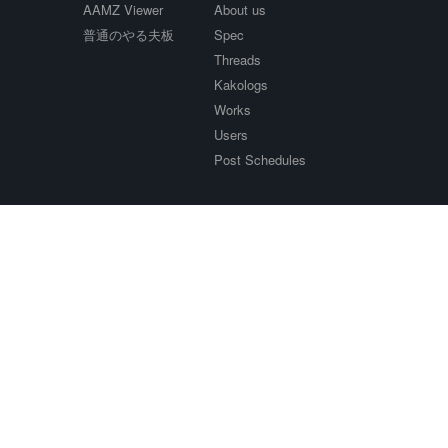
AAMZ Viewer
About us
普通のやる夫板
Spec
Threads
Kakologs
Works
Users
Post Schedules