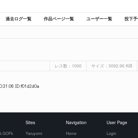
過去ログ一覧
作品ページ一覧
ユーザー一覧
投下予
レス数：1000
サイズ：3092.96 KiB
:31:06 ID:f01d2d0a
Sites
Navigation
User Page
.GOFk
Yaruyomi
Home
Login