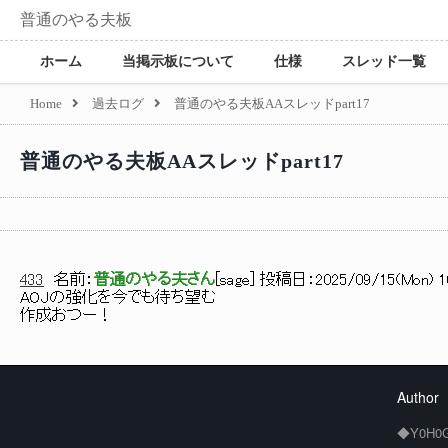
普通のやる夫板
ホーム
当掲示板について
仕様
スレッド一覧
Home
過去ログ
普通のやる夫板AAスレッドpart17
普通のやる夫板AAスレッドpart17
433
名前：
普通のやる夫さん
[
sage
] 投稿日：
2025/09/15(Mon) 10
AOJの強化を今でも待ち望む
作成おつー！
Author
◆Y0H0G